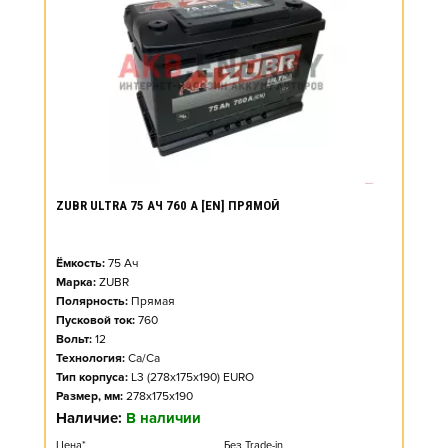
ZUBR ULTRA 75 АЧ 760 А [EN] ПРЯМОЙ
Ёмкость:
75
Ач
Марка:
ZUBR
Полярность:
Прямая
Пусковой ток:
760
Вольт:
12
Технология:
Ca/Ca
Тип корпуса:
L3 (278x175x190) EURO
Размер, мм:
278x175x190
Наличие:
В наличии
Цена*
Без Trade-in