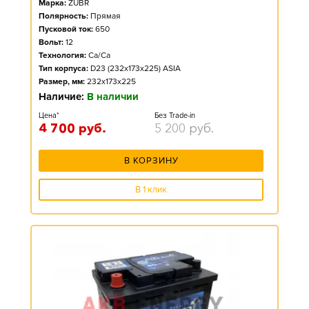
Марка:
ZUBR
Полярность:
Прямая
Пусковой ток:
650
Вольт:
12
Технология:
Ca/Ca
Тип корпуса:
D23 (232x173x225) ASIA
Размер, мм:
232x173x225
Наличие:
В наличии
Цена*
Без Trade-in
4 700
руб.
5 200
руб.
В КОРЗИНУ
В 1 клик