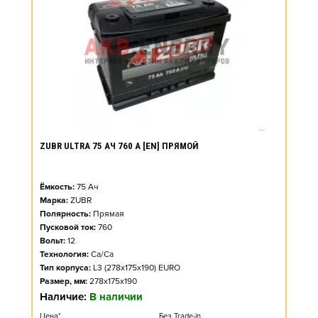
ZUBR ULTRA 75 АЧ 760 А [EN] ПРЯМОЙ
Ёмкость:
75
Ач
Марка:
ZUBR
Полярность:
Прямая
Пусковой ток:
760
Вольт:
12
Технология:
Ca/Ca
Тип корпуса:
L3 (278x175x190) EURO
Размер, мм:
278x175x190
Наличие:
В наличии
Цена*
Без Trade-in