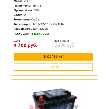
Марка:
ZUBR
Полярность:
Прямая
Пусковой ток:
650
Вольт:
12
Технология:
Ca/Ca
Тип корпуса:
D23 (232x173x225) ASIA
Размер, мм:
232x173x225
Наличие:
В наличии
Цена*
Без Trade-in
4 700
руб.
5 200
руб.
В КОРЗИНУ
В 1 клик