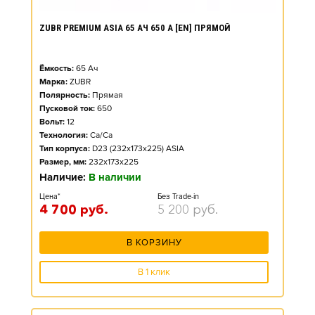
ZUBR PREMIUM ASIA 65 АЧ 650 А [EN] ПРЯМОЙ
Ёмкость:
65
Ач
Марка:
ZUBR
Полярность:
Прямая
Пусковой ток:
650
Вольт:
12
Технология:
Ca/Ca
Тип корпуса:
D23 (232x173x225) ASIA
Размер, мм:
232x173x225
Наличие:
В наличии
Цена*
Без Trade-in
4 700
руб.
5 200
руб.
В КОРЗИНУ
В 1 клик