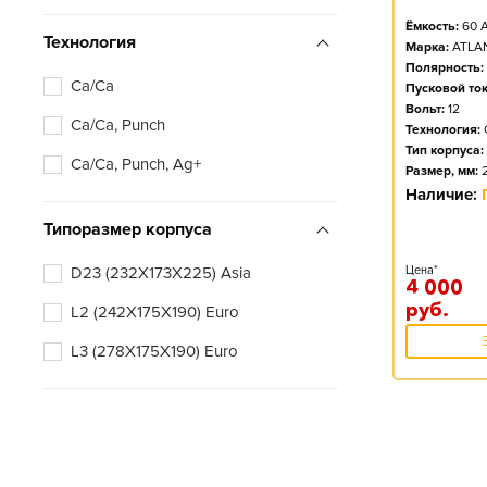
Ёмкость:
60
А
Технология
Марка:
ATLA
Полярность:
Ca/Ca
Пусковой ток
Вольт:
12
Ca/Ca, Punch
Технология:
Тип корпуса:
Ca/Ca, Punch, Ag+
Размер, мм:
Наличие:
Типоразмер корпуса
D23 (232X173X225) Asia
Цена*
4 000
руб.
L2 (242X175X190) Euro
L3 (278X175X190) Euro