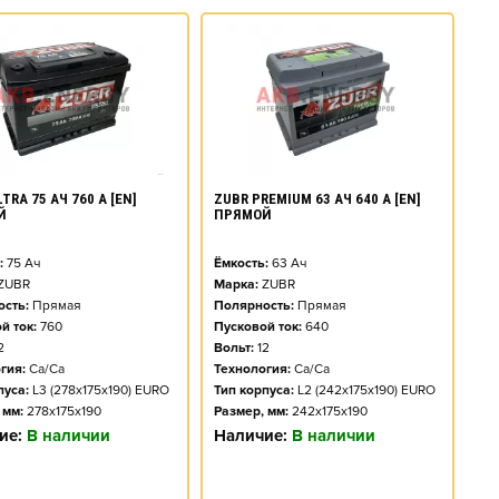
TRA 75 АЧ 760 А [EN]
ZUBR PREMIUM 63 АЧ 640 А [EN]
Й
ПРЯМОЙ
:
75
Ач
Ёмкость:
63
Ач
ZUBR
Марка:
ZUBR
сть:
Прямая
Полярность:
Прямая
й ток:
760
Пусковой ток:
640
2
Вольт:
12
гия:
Ca/Ca
Технология:
Ca/Ca
пуса:
L3 (278x175x190) EURO
Тип корпуса:
L2 (242x175x190) EURO
 мм:
278x175x190
Размер, мм:
242x175x190
ие:
В наличии
Наличие:
В наличии