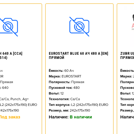
ZUBR UL
 640 А [CCA]
EUROSTART BLUE 60 АЧ 480 А [EN]
ПРЯМО
514)
ПРЯМОЙ
Ёмкость
ч
Ёмкость:
60
Ач
Марка:
OR
Марка:
EUROSTART
Полярно
Прямая
Полярность:
Прямая
Пусково
:
640
Пусковой ток:
480
Вольт:
1
Вольт:
12
Техноло
Ca/Ca, Punch, Ag+
Технология:
Ca/Ca
Тип кор
L2 (242x175x190) EURO
Тип корпуса:
L2 (242x175x190) EURO
Размер,
242x175x190
Размер, мм:
242x175x190
Налич
Под заказ
Наличие:
В наличии