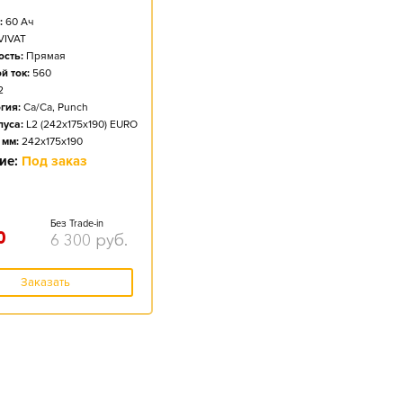
:
60
Ач
VIVAT
сть:
Прямая
й ток:
560
2
гия:
Ca/Ca, Punch
пуса:
L2 (242x175x190) EURO
 мм:
242x175x190
ие:
Под заказ
Без Trade-in
0
6 300
руб.
Заказать