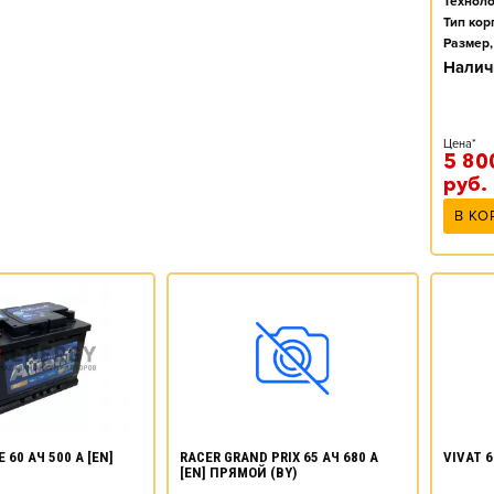
Техноло
Тип кор
Размер,
Налич
Цена*
5 80
руб.
В КО
 60 АЧ 500 А [EN]
RACER GRAND PRIX 65 АЧ 680 А
VIVAT 6
[EN] ПРЯМОЙ (BY)