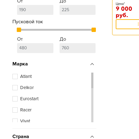
От
До
Цена*
9 000
руб.
Пусковой ток
От
До
Марка
Atlant
Delkor
Eurostart
Racer
Vivat
Zubr
Страна