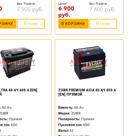
Без Trade-in
Цена*
Без Trade-in
0
6 900
7 900
руб.
7 400
руб.
руб.
РЗИНУ
В 1 клик
В КОРЗИНУ
В 1 клик
TRA 60 АЧ 600 А [EN]
ZUBR PREMIUM ASIA 65 АЧ 650 А
Й
[EN] ПРЯМОЙ
:
60
Ач
Ёмкость:
65
Ач
ZUBR
Марка:
ZUBR
сть:
Прямая
Полярность:
Прямая
й ток:
600
Пусковой ток:
650
2
Вольт:
12