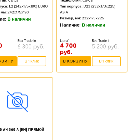
гия:
Ca/Ca
Технология:
Ca/Ca
пуса:
L2 (242x175x190) EURO
Тип корпуса:
D23 (232x173x225)
 мм:
242x175x190
ASIA
Размер, мм:
232x173x225
ие:
В наличии
Наличие:
В наличии
Без Trade-in
Цена*
Без Trade-in
0
4 700
6 300
руб.
5 200
руб.
руб.
РЗИНУ
В 1 клик
В КОРЗИНУ
В 1 клик
0 АЧ 560 А [EN] ПРЯМОЙ