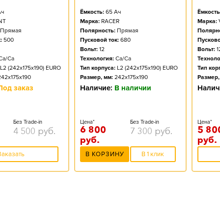
ч
Ёмкость:
65
Ач
Ёмкость
NT
Марка:
RACER
Марка:
Прямая
Полярность:
Прямая
Полярно
:
500
Пусковой ток:
680
Пусково
Вольт:
12
Вольт:
1
Ca/Ca
Технология:
Ca/Ca
Техноло
L2 (242x175x190) EURO
Тип корпуса:
L2 (242x175x190) EURO
Тип кор
242x175x190
Размер, мм:
242x175x190
Размер,
Под заказ
Наличие:
В наличии
Налич
Без Trade-in
Цена*
Без Trade-in
Цена*
6 800
5 80
4 500
руб.
7 300
руб.
руб.
руб.
Заказать
В КОРЗИНУ
В 1 клик