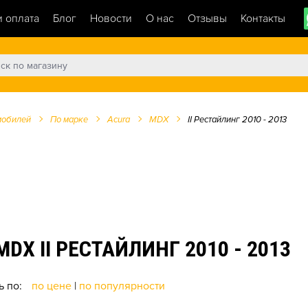
и оплата
Блог
Новости
О нас
Отзывы
Контакты
мобилей
По марке
Acura
MDX
II Рестайлинг 2010 - 2013
X II РЕСТАЙЛИНГ 2010 - 2013
ь по:
по цене
|
по популярности