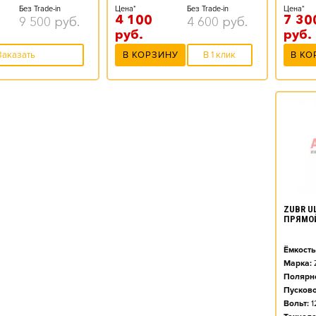
Цена*
Без Trade-in
Цена*
Без Trade-in
7 30
4 100
9 500
руб.
4 600
руб.
руб.
руб.
В КО
Заказать
В КОРЗИНУ
В 1 клик
ZUBR UL
ПРЯМО
Ёмкость
Марка:
Полярно
Пусково
Вольт:
1