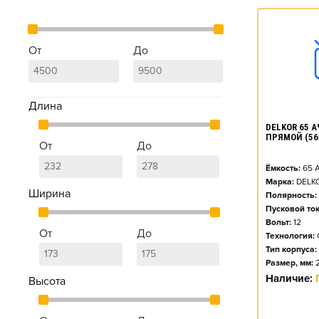
От
До
Длина
DELKOR 65 АЧ
ПРЯМОЙ (56
От
До
Ёмкость:
65
А
Марка:
DELK
Ширина
Полярность:
Пусковой ток
Вольт:
12
От
До
Технология:
Тип корпуса:
Размер, мм:
Наличие:
Высота