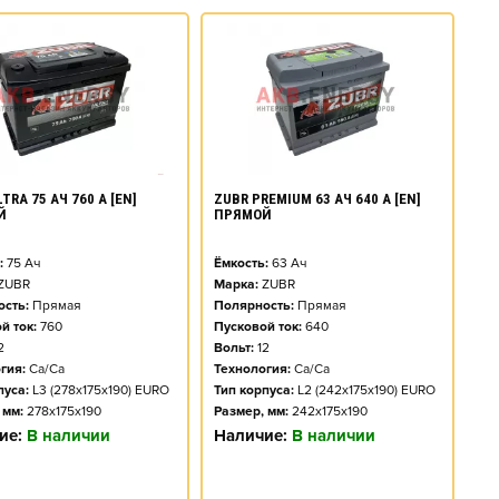
TRA 75 АЧ 760 А [EN]
ZUBR PREMIUM 63 АЧ 640 А [EN]
Й
ПРЯМОЙ
:
75
Ач
Ёмкость:
63
Ач
ZUBR
Марка:
ZUBR
сть:
Прямая
Полярность:
Прямая
й ток:
760
Пусковой ток:
640
2
Вольт:
12
гия:
Ca/Ca
Технология:
Ca/Ca
пуса:
L3 (278x175x190) EURO
Тип корпуса:
L2 (242x175x190) EURO
 мм:
278x175x190
Размер, мм:
242x175x190
ие:
В наличии
Наличие:
В наличии