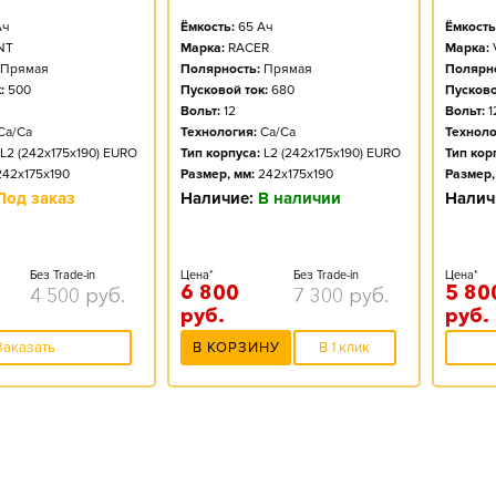
ч
Ёмкость:
65
Ач
Ёмкость
NT
Марка:
RACER
Марка:
Прямая
Полярность:
Прямая
Полярно
:
500
Пусковой ток:
680
Пусково
Вольт:
12
Вольт:
1
Ca/Ca
Технология:
Ca/Ca
Техноло
L2 (242x175x190) EURO
Тип корпуса:
L2 (242x175x190) EURO
Тип кор
242x175x190
Размер, мм:
242x175x190
Размер,
Под заказ
Наличие:
В наличии
Налич
Без Trade-in
Цена*
Без Trade-in
Цена*
6 800
5 80
4 500
руб.
7 300
руб.
руб.
руб.
Заказать
В КОРЗИНУ
В 1 клик