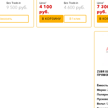
Цена*
Без Trade-in
Цена*
Без Trade-in
7 30
4 100
9 500
руб.
4 600
руб.
руб.
руб.
В КО
Заказать
В КОРЗИНУ
В 1 клик
ZUBR UL
ПРЯМО
Ёмкость
Марка:
Полярно
Пусково
Вольт:
1