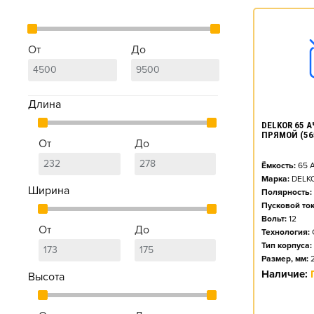
От
До
Длина
DELKOR 65 АЧ
ПРЯМОЙ (56
От
До
Ёмкость:
65
А
Марка:
DELK
Ширина
Полярность:
Пусковой ток
Вольт:
12
От
До
Технология:
Тип корпуса:
Размер, мм:
Наличие:
Высота