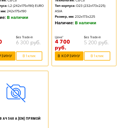
гия:
Ca/Ca
Технология:
Ca/Ca
пуса:
L2 (242x175x190) EURO
Тип корпуса:
D23 (232x173x225)
 мм:
242x175x190
ASIA
Размер, мм:
232x173x225
ие:
В наличии
Наличие:
В наличии
Без Trade-in
Цена*
Без Trade-in
0
4 700
6 300
руб.
5 200
руб.
руб.
РЗИНУ
В 1 клик
В КОРЗИНУ
В 1 клик
0 АЧ 560 А [EN] ПРЯМОЙ