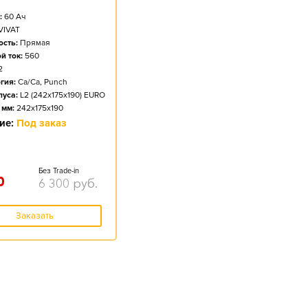
:
60
Ач
VIVAT
сть:
Прямая
й ток:
560
2
гия:
Ca/Ca, Punch
пуса:
L2 (242x175x190) EURO
 мм:
242x175x190
ие:
Под заказ
Без Trade-in
0
6 300
руб.
Заказать