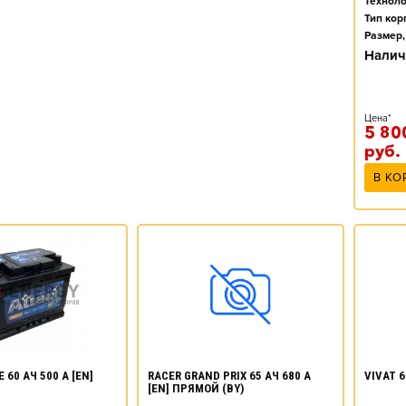
Техноло
Тип кор
Размер,
Налич
Цена*
5 80
руб.
В КО
 60 АЧ 500 А [EN]
RACER GRAND PRIX 65 АЧ 680 А
VIVAT 6
[EN] ПРЯМОЙ (BY)