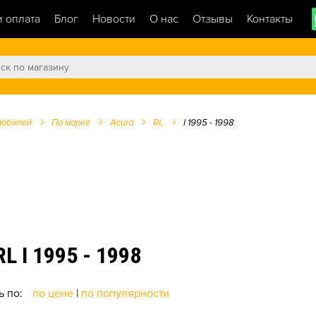
и оплата
Блог
Новости
О нас
Отзывы
Контакты
мобилей
По марке
Acura
RL
I 1995 - 1998
I 1995 - 1998
ь по:
по цене
|
по популярности