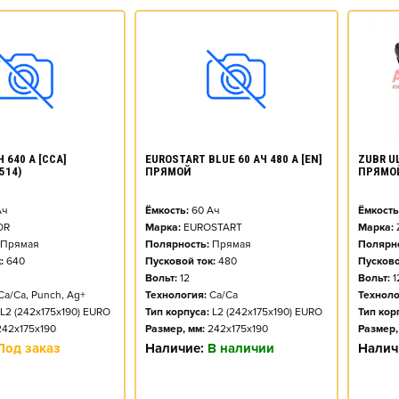
ZUBR UL
 640 А [CCA]
EUROSTART BLUE 60 АЧ 480 А [EN]
ПРЯМО
514)
ПРЯМОЙ
Ёмкость
ч
Ёмкость:
60
Ач
Марка:
OR
Марка:
EUROSTART
Полярно
Прямая
Полярность:
Прямая
Пусково
:
640
Пусковой ток:
480
Вольт:
1
Вольт:
12
Техноло
Ca/Ca, Punch, Ag+
Технология:
Ca/Ca
Тип кор
L2 (242x175x190) EURO
Тип корпуса:
L2 (242x175x190) EURO
Размер,
242x175x190
Размер, мм:
242x175x190
Налич
Под заказ
Наличие:
В наличии