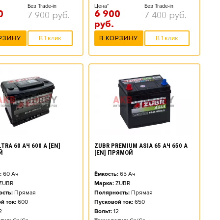
Без Trade-in
Цена*
Без Trade-in
0
6 900
7 900
руб.
7 400
руб.
руб.
РЗИНУ
В 1 клик
В КОРЗИНУ
В 1 клик
TRA 60 АЧ 600 А [EN]
ZUBR PREMIUM ASIA 65 АЧ 650 А
Й
[EN] ПРЯМОЙ
:
60
Ач
Ёмкость:
65
Ач
ZUBR
Марка:
ZUBR
сть:
Прямая
Полярность:
Прямая
й ток:
600
Пусковой ток:
650
2
Вольт:
12