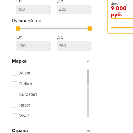
От
До
Цена*
9 000
руб.
Пусковой ток
От
До
Марка
Atlant
Delkor
Eurostart
Racer
Vivat
Zubr
Страна