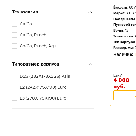
Ёмкость:
60
А
Технология
Марка:
ATLA
Полярность:
Ca/Ca
Пусковой ток
Вольт:
12
Ca/Ca, Punch
Технология:
Тип корпуса:
Ca/Ca, Punch, Ag+
Размер, мм:
Наличие:
Типоразмер корпуса
D23 (232X173X225) Asia
Цена*
4 000
руб.
L2 (242X175X190) Euro
L3 (278X175X190) Euro