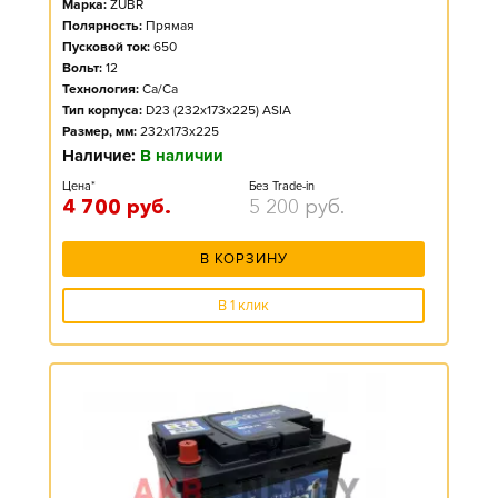
Марка:
ZUBR
Полярность:
Прямая
Пусковой ток:
650
Вольт:
12
Технология:
Ca/Ca
Тип корпуса:
D23 (232x173x225) ASIA
Размер, мм:
232x173x225
Наличие:
В наличии
Цена*
Без Trade-in
4 700
руб.
5 200
руб.
В КОРЗИНУ
В 1 клик