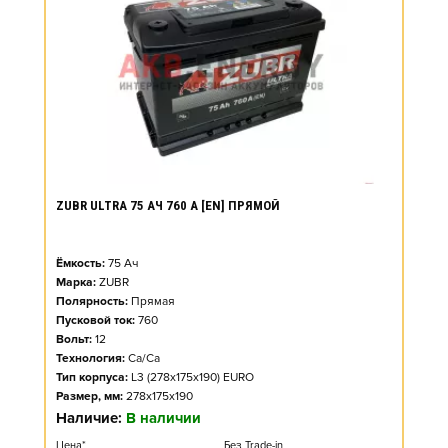
ZUBR ULTRA 75 АЧ 760 А [EN] ПРЯМОЙ
Ёмкость:
75
Ач
Марка:
ZUBR
Полярность:
Прямая
Пусковой ток:
760
Вольт:
12
Технология:
Ca/Ca
Тип корпуса:
L3 (278x175x190) EURO
Размер, мм:
278x175x190
Наличие:
В наличии
Цена*
Без Trade-in