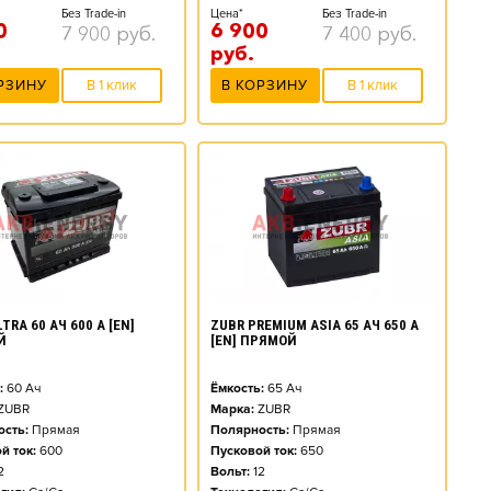
Без Trade-in
Цена*
Без Trade-in
0
6 900
7 900
руб.
7 400
руб.
руб.
РЗИНУ
В 1 клик
В КОРЗИНУ
В 1 клик
TRA 60 АЧ 600 А [EN]
ZUBR PREMIUM ASIA 65 АЧ 650 А
Й
[EN] ПРЯМОЙ
:
60
Ач
Ёмкость:
65
Ач
ZUBR
Марка:
ZUBR
сть:
Прямая
Полярность:
Прямая
й ток:
600
Пусковой ток:
650
2
Вольт:
12