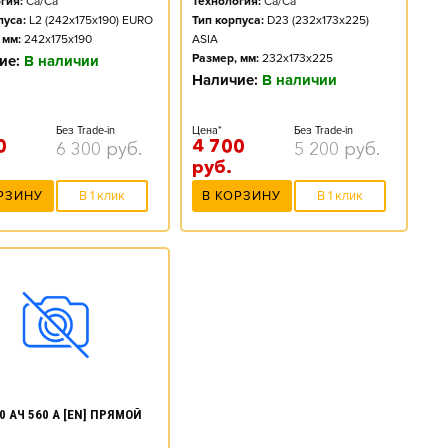
гия:
Ca/Ca
Технология:
Ca/Ca
пуса:
L2 (242x175x190) EURO
Тип корпуса:
D23 (232x173x225)
 мм:
242x175x190
ASIA
Размер, мм:
232x173x225
ие:
В наличии
Наличие:
В наличии
Без Trade-in
Цена*
Без Trade-in
0
4 700
6 300
руб.
5 200
руб.
руб.
РЗИНУ
В 1 клик
В КОРЗИНУ
В 1 клик
0 АЧ 560 А [EN] ПРЯМОЙ