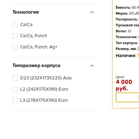
Ёмкость:
60
А
Технология
Марка:
ATLA
Полярность:
Ca/Ca
Пусковой ток
Вольт:
12
Ca/Ca, Punch
Технология:
Тип корпуса:
Ca/Ca, Punch, Ag+
Размер, мм:
Наличие:
Типоразмер корпуса
D23 (232X173X225) Asia
Цена*
4 000
руб.
L2 (242X175X190) Euro
L3 (278X175X190) Euro