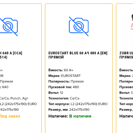
ZUBR UL
 640 А [CCA]
EUROSTART BLUE 60 АЧ 480 А [EN]
ПРЯМО
514)
ПРЯМОЙ
Ёмкость
ч
Ёмкость:
60
Ач
Марка:
OR
Марка:
EUROSTART
Полярно
Прямая
Полярность:
Прямая
Пусково
:
640
Пусковой ток:
480
Вольт:
1
Вольт:
12
Техноло
Ca/Ca, Punch, Ag+
Технология:
Ca/Ca
Тип кор
L2 (242x175x190) EURO
Тип корпуса:
L2 (242x175x190) EURO
Размер,
242x175x190
Размер, мм:
242x175x190
Налич
Под заказ
Наличие:
В наличии