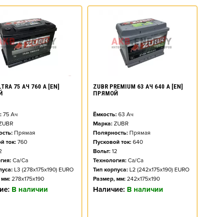
TRA 75 АЧ 760 А [EN]
ZUBR PREMIUM 63 АЧ 640 А [EN]
Й
ПРЯМОЙ
:
75
Ач
Ёмкость:
63
Ач
ZUBR
Марка:
ZUBR
сть:
Прямая
Полярность:
Прямая
й ток:
760
Пусковой ток:
640
2
Вольт:
12
гия:
Ca/Ca
Технология:
Ca/Ca
пуса:
L3 (278x175x190) EURO
Тип корпуса:
L2 (242x175x190) EURO
 мм:
278x175x190
Размер, мм:
242x175x190
ие:
В наличии
Наличие:
В наличии