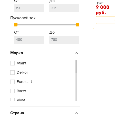
От
До
Цена*
9 000
руб.
Пусковой ток
От
До
Марка
Atlant
Delkor
Eurostart
Racer
Vivat
Zubr
Страна