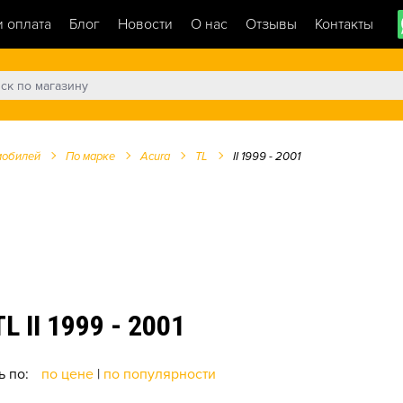
и оплата
Блог
Новости
О нас
Отзывы
Контакты
мобилей
По марке
Acura
TL
II 1999 - 2001
II 1999 - 2001
ь по:
по цене
|
по популярности