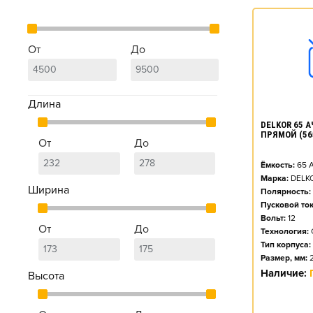
От
До
Длина
DELKOR 65 АЧ
ПРЯМОЙ (56
От
До
Ёмкость:
65
А
Марка:
DELK
Ширина
Полярность:
Пусковой ток
Вольт:
12
От
До
Технология:
Тип корпуса:
Размер, мм:
Наличие:
Высота