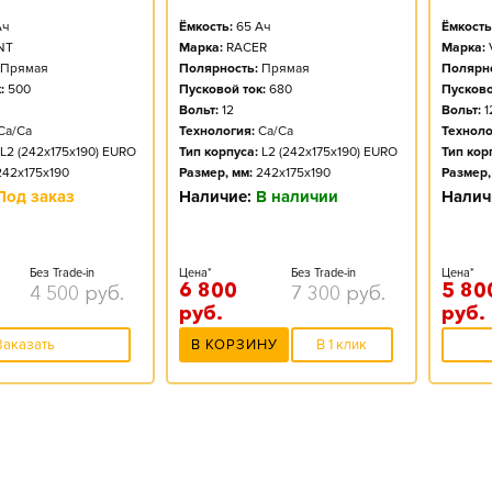
ч
Ёмкость:
65
Ач
Ёмкость
NT
Марка:
RACER
Марка:
Прямая
Полярность:
Прямая
Полярно
:
500
Пусковой ток:
680
Пусково
Вольт:
12
Вольт:
1
Ca/Ca
Технология:
Ca/Ca
Техноло
L2 (242x175x190) EURO
Тип корпуса:
L2 (242x175x190) EURO
Тип кор
242x175x190
Размер, мм:
242x175x190
Размер,
Под заказ
Наличие:
В наличии
Налич
Без Trade-in
Цена*
Без Trade-in
Цена*
6 800
5 80
4 500
руб.
7 300
руб.
руб.
руб.
Заказать
В КОРЗИНУ
В 1 клик