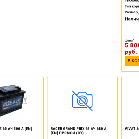
Техноло
Тип кор
Размер,
Налич
Цена*
5 80
руб.
В КО
 60 АЧ 500 А [EN]
RACER GRAND PRIX 65 АЧ 680 А
VIVAT 6
[EN] ПРЯМОЙ (BY)