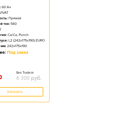
:
60
Ач
VIVAT
сть:
Прямая
й ток:
560
2
гия:
Ca/Ca, Punch
пуса:
L2 (242x175x190) EURO
 мм:
242x175x190
ие:
Под заказ
Без Trade-in
0
6 300
руб.
Заказать