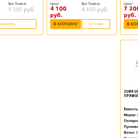
Цена*
Без Trade-in
Цена*
Без Trade-in
7 30
4 100
9 500
руб.
4 600
руб.
руб.
руб.
В КО
Заказать
В КОРЗИНУ
В 1 клик
ZUBR UL
ПРЯМО
Ёмкость
Марка:
Полярно
Пусково
Вольт:
1