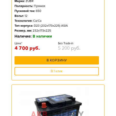
Марка:
ZUBR
Полярность:
Прямая
Пусковой ток:
650
Вольт:
12
Технология:
Ca/Ca
Тип корпуса:
D23 (232x173x225) ASIA
Размер, мм:
232x173x225
Наличие:
В наличии
Цена*
Без Trade-in
4 700
руб.
5 200
руб.
В КОРЗИНУ
В 1 клик