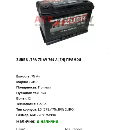
ZUBR ULTRA 75 АЧ 760 А [EN] ПРЯМОЙ
Ёмкость:
75
Ач
Марка:
ZUBR
Полярность:
Прямая
Пусковой ток:
760
Вольт:
12
Технология:
Ca/Ca
Тип корпуса:
L3 (278x175x190) EURO
Размер, мм:
278x175x190
Наличие:
В наличии
Цена*
Без Trade-in