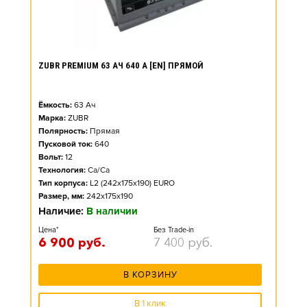
ZUBR PREMIUM 63 АЧ 640 А [EN] ПРЯМОЙ
Ёмкость:
63
Ач
Марка:
ZUBR
Полярность:
Прямая
Пусковой ток:
640
Вольт:
12
Технология:
Ca/Ca
Тип корпуса:
L2 (242x175x190) EURO
Размер, мм:
242x175x190
Наличие:
В наличии
Цена*
Без Trade-in
6 900
руб.
7 400
руб.
В КОРЗИНУ
В 1 клик