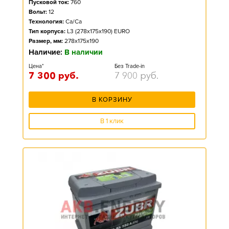
Пусковой ток:
760
Вольт:
12
Технология:
Ca/Ca
Тип корпуса:
L3 (278x175x190) EURO
Размер, мм:
278x175x190
Наличие:
В наличии
Цена*
Без Trade-in
7 300
руб.
7 900
руб.
В КОРЗИНУ
В 1 клик