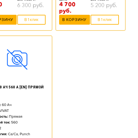
0
4 700
6 300
руб.
5 200
руб.
руб.
РЗИНУ
В 1 клик
В КОРЗИНУ
В 1 клик
0 АЧ 560 А [EN] ПРЯМОЙ
:
60
Ач
VIVAT
сть:
Прямая
й ток:
560
2
гия:
Ca/Ca, Punch