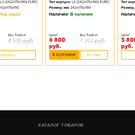
L2 (242x175x190) EURO
Тип корпуса:
L2 (242x175x190) EURO
Тип кор
242x175x190
Размер, мм:
242x175x190
Размер,
Под заказ
Наличие:
В наличии
Налич
Без Trade-in
Цена*
Без Trade-in
Цена*
6 800
5 80
4 500
руб.
7 300
руб.
руб.
руб.
Заказать
В КОРЗИНУ
В 1 клик
КАТАЛОГ ТОВАРОВ