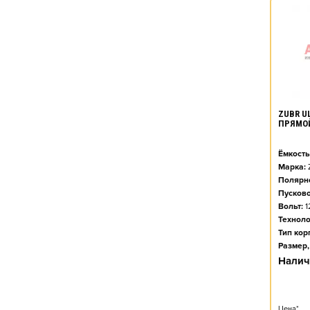
ZUBR UL
ПРЯМО
Ёмкость
Марка:
Полярно
Пусково
Вольт:
1
Техноло
Тип кор
Размер,
Налич
Цена*