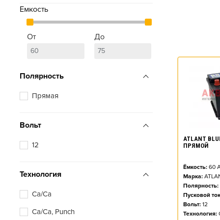
Емкость
От
До
Полярность
Прямая
Вольт
ATLANT BLUE
12
ПРЯМОЙ
Ёмкость:
60
А
Технология
Марка:
ATLA
Полярность:
Ca/Ca
Пусковой ток
Вольт:
12
Ca/Ca, Punch
Технология: