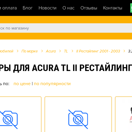
и оплата
Блог
Новости
О нас
Отзывы
Контакты
мобилей
По марке
Acura
TL
II Рестайлинг 2001 - 2003
3.
ЛЯ ACURA TL II РЕСТАЙЛИНГ 200
ь по:
по цене
|
по популярности