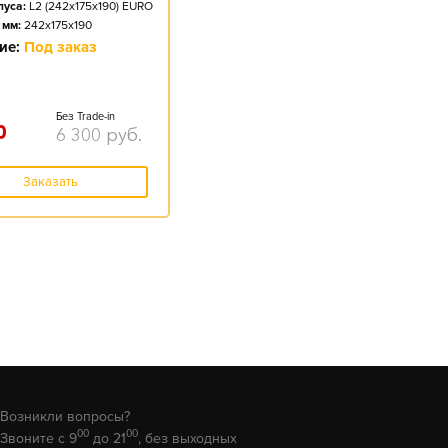
пуса:
L2 (242x175x190) EURO
 мм:
242x175x190
ие:
Под заказ
Без Trade-in
0
6 300
руб.
Заказать
Возникли вопросы?
00
00
Звоните с 9
до 21
, без выходных