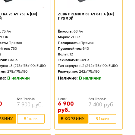
TRA 75 АЧ 760 А [EN]
ZUBR PREMIUM 63 АЧ 640 А [EN]
Й
ПРЯМОЙ
:
75
Ач
Ёмкость:
63
Ач
ZUBR
Марка:
ZUBR
сть:
Прямая
Полярность:
Прямая
й ток:
760
Пусковой ток:
640
2
Вольт:
12
гия:
Ca/Ca
Технология:
Ca/Ca
пуса:
L3 (278x175x190) EURO
Тип корпуса:
L2 (242x175x190) EURO
 мм:
278x175x190
Размер, мм:
242x175x190
ие:
В наличии
Наличие:
В наличии
Без Trade-in
Цена*
Без Trade-in
0
6 900
7 900
руб.
7 400
руб.
руб.
РЗИНУ
В 1 клик
В КОРЗИНУ
В 1 клик