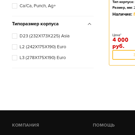
Тип корпуса:
Ca/Ca, Punch, Ag+
Размер, мм:
Наличие:
Типоразмер корпуса
D23 (232X173X225) Asia
Цена*
4 000
руб.
L2 (242X175X190) Euro
L3 (278X175X190) Euro
КОМПАНИЯ
ПОМОЩЬ