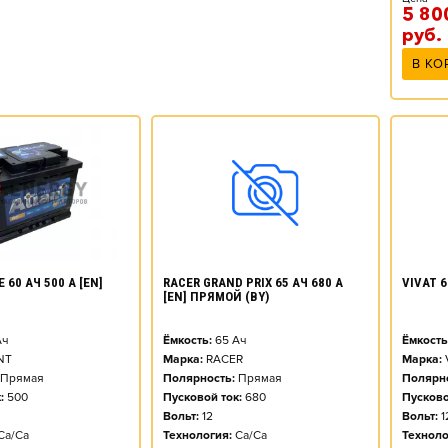
5 80
руб.
В КО
 60 АЧ 500 А [EN]
RACER GRAND PRIX 65 АЧ 680 А
VIVAT 6
[EN] ПРЯМОЙ (BY)
ч
Ёмкость:
65
Ач
Ёмкость
NT
Марка:
RACER
Марка:
Прямая
Полярность:
Прямая
Полярно
:
500
Пусковой ток:
680
Пусково
Вольт:
12
Вольт:
1
Ca/Ca
Технология:
Ca/Ca
Техноло