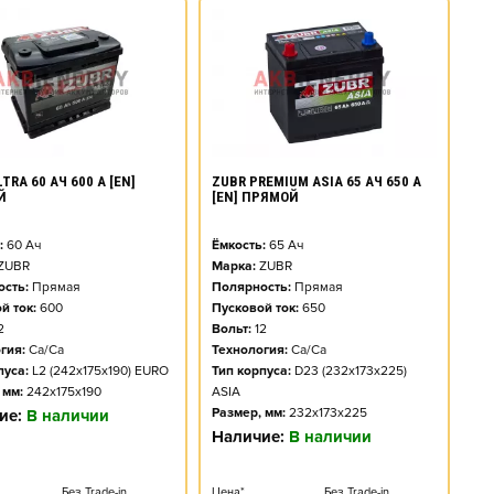
TRA 60 АЧ 600 А [EN]
ZUBR PREMIUM ASIA 65 АЧ 650 А
Й
[EN] ПРЯМОЙ
:
60
Ач
Ёмкость:
65
Ач
ZUBR
Марка:
ZUBR
сть:
Прямая
Полярность:
Прямая
й ток:
600
Пусковой ток:
650
2
Вольт:
12
гия:
Ca/Ca
Технология:
Ca/Ca
пуса:
L2 (242x175x190) EURO
Тип корпуса:
D23 (232x173x225)
 мм:
242x175x190
ASIA
Размер, мм:
232x173x225
ие:
В наличии
Наличие:
В наличии
Без Trade-in
Цена*
Без Trade-in