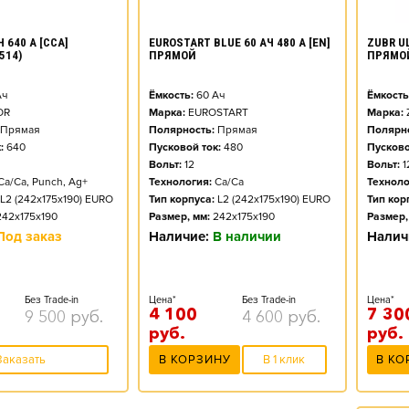
ZUBR UL
 640 А [CCA]
EUROSTART BLUE 60 АЧ 480 А [EN]
ПРЯМО
514)
ПРЯМОЙ
Ёмкость
ч
Ёмкость:
60
Ач
Марка:
OR
Марка:
EUROSTART
Полярно
Прямая
Полярность:
Прямая
Пусково
:
640
Пусковой ток:
480
Вольт:
1
Вольт:
12
Техноло
Ca/Ca, Punch, Ag+
Технология:
Ca/Ca
Тип кор
L2 (242x175x190) EURO
Тип корпуса:
L2 (242x175x190) EURO
Размер,
242x175x190
Размер, мм:
242x175x190
Налич
Под заказ
Наличие:
В наличии
Цена*
Без Trade-in
Цена*
Без Trade-in
7 30
4 100
9 500
руб.
4 600
руб.
руб.
руб.
В КО
Заказать
В КОРЗИНУ
В 1 клик