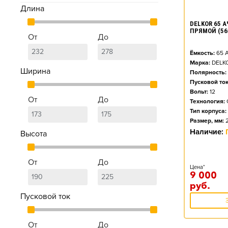
Длина
DELKOR 65 АЧ
ПРЯМОЙ (56
От
До
Ёмкость:
65
А
Марка:
DELK
Ширина
Полярность:
Пусковой ток
Вольт:
12
От
До
Технология:
Тип корпуса:
Размер, мм:
Наличие:
Высота
От
До
Цена*
9 000
руб.
Пусковой ток
От
До