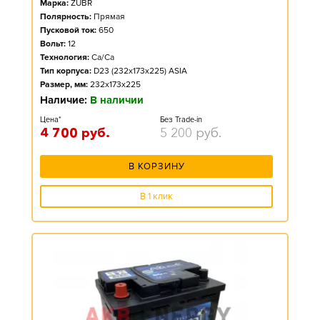
Марка:
ZUBR
Полярность:
Прямая
Пусковой ток:
650
Вольт:
12
Технология:
Ca/Ca
Тип корпуса:
D23 (232x173x225) ASIA
Размер, мм:
232x173x225
Наличие:
В наличии
Цена*
Без Trade-in
4 700
руб.
5 200
руб.
В КОРЗИНУ
В 1 клик