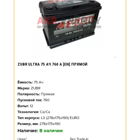
ZUBR ULTRA 75 АЧ 760 А [EN] ПРЯМОЙ
Ёмкость:
75
Ач
Марка:
ZUBR
Полярность:
Прямая
Пусковой ток:
760
Вольт:
12
Технология:
Ca/Ca
Тип корпуса:
L3 (278x175x190) EURO
Размер, мм:
278x175x190
Наличие:
В наличии
Цена*
Без Trade-in