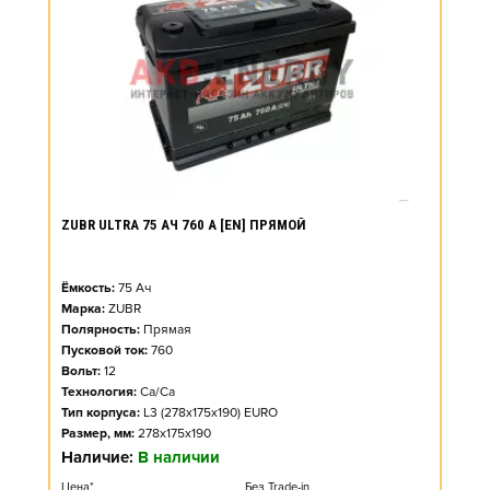
ZUBR ULTRA 75 АЧ 760 А [EN] ПРЯМОЙ
Ёмкость:
75
Ач
Марка:
ZUBR
Полярность:
Прямая
Пусковой ток:
760
Вольт:
12
Технология:
Ca/Ca
Тип корпуса:
L3 (278x175x190) EURO
Размер, мм:
278x175x190
Наличие:
В наличии
Цена*
Без Trade-in