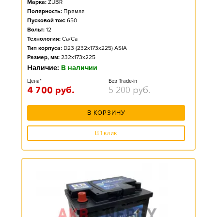
Марка:
ZUBR
Полярность:
Прямая
Пусковой ток:
650
Вольт:
12
Технология:
Ca/Ca
Тип корпуса:
D23 (232x173x225) ASIA
Размер, мм:
232x173x225
Наличие:
В наличии
Цена*
Без Trade-in
4 700
руб.
5 200
руб.
В КОРЗИНУ
В 1 клик