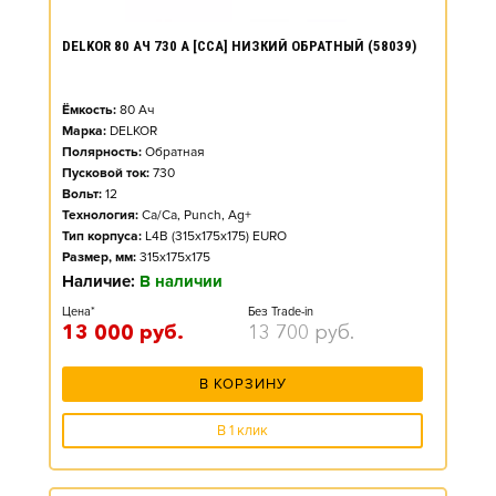
DELKOR 80 АЧ 730 А [CCA] НИЗКИЙ ОБРАТНЫЙ (58039)
Ёмкость:
80
Ач
Марка:
DELKOR
Полярность:
Обратная
Пусковой ток:
730
Вольт:
12
Технология:
Ca/Ca, Punch, Ag+
Тип корпуса:
L4B (315x175x175) EURO
Размер, мм:
315x175x175
Наличие:
В наличии
Цена*
Без Trade-in
13 000
руб.
13 700
руб.
В КОРЗИНУ
В 1 клик