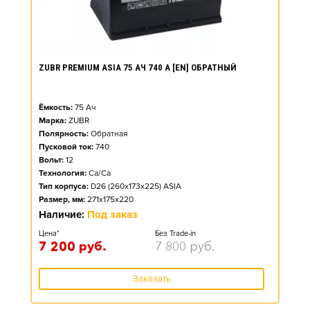
ZUBR PREMIUM ASIA 75 АЧ 740 А [EN] ОБРАТНЫЙ
Ёмкость:
75
Ач
Марка:
ZUBR
Полярность:
Обратная
Пусковой ток:
740
Вольт:
12
Технология:
Ca/Ca
Тип корпуса:
D26 (260x173x225) ASIA
Размер, мм:
271x175x220
Наличие:
Под заказ
Цена*
Без Trade-in
7 200
руб.
7 800
руб.
Заказать