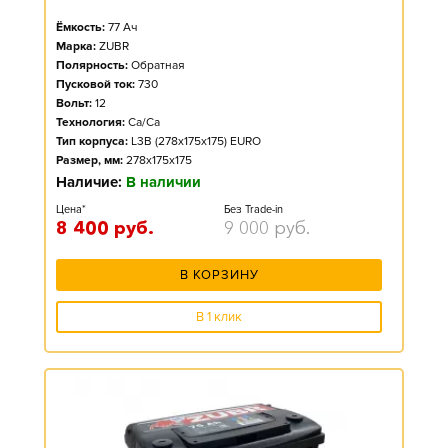
Ёмкость:
77
Ач
Марка:
ZUBR
Полярность:
Обратная
Пусковой ток:
730
Вольт:
12
Технология:
Ca/Ca
Тип корпуса:
L3B (278x175x175) EURO
Размер, мм:
278x175x175
Наличие:
В наличии
Цена*
Без Trade-in
8 400
руб.
9 000
руб.
В КОРЗИНУ
В 1 клик