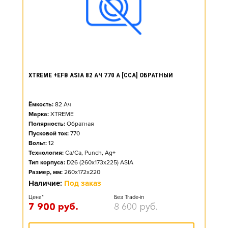
XTREME +EFB ASIA 82 АЧ 770 А [CCA] ОБРАТНЫЙ
Ёмкость:
82
Ач
Марка:
XTREME
Полярность:
Обратная
Пусковой ток:
770
Вольт:
12
Технология:
Ca/Ca, Punch, Ag+
Тип корпуса:
D26 (260x173x225) ASIA
Размер, мм:
260x172x220
Наличие:
Под заказ
Цена*
Без Trade-in
7 900
руб.
8 600
руб.