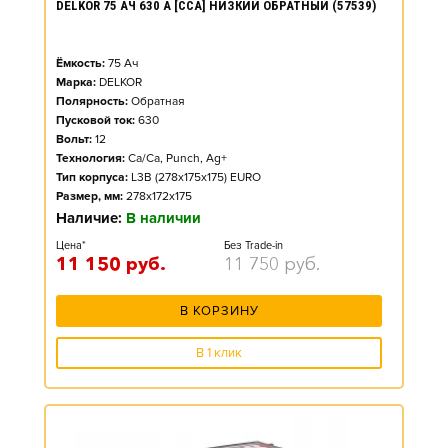
DELKOR 75 АЧ 630 А [CCA] НИЗКИЙ ОБРАТНЫЙ (57539)
Ёмкость:
75
Ач
Марка:
DELKOR
Полярность:
Обратная
Пусковой ток:
630
Вольт:
12
Технология:
Ca/Ca, Punch, Ag+
Тип корпуса:
L3B (278x175x175) EURO
Размер, мм:
278x172x175
Наличие:
В наличии
Цена*
Без Trade-in
11 150
руб.
11 750
руб.
В КОРЗИНУ
В 1 клик