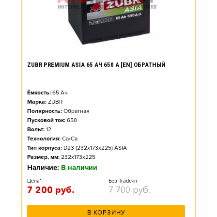
ZUBR PREMIUM ASIA 65 АЧ 650 А [EN] ОБРАТНЫЙ
Ёмкость:
65
Ач
Марка:
ZUBR
Полярность:
Обратная
Пусковой ток:
650
Вольт:
12
Технология:
Ca/Ca
Тип корпуса:
D23 (232x173x225) ASIA
Размер, мм:
232x173x225
Наличие:
В наличии
Цена*
Без Trade-in
7 200
руб.
7 700
руб.
В КОРЗИНУ