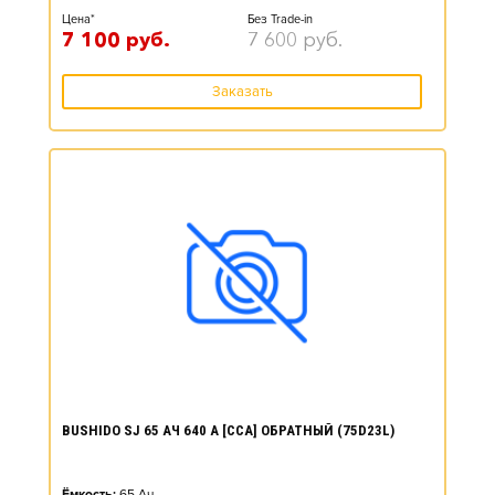
Цена*
Без Trade-in
7 100
руб.
7 600
руб.
Заказать
BUSHIDO SJ 65 АЧ 640 А [CCA] ОБРАТНЫЙ (75D23L)
Ёмкость:
65
Ач