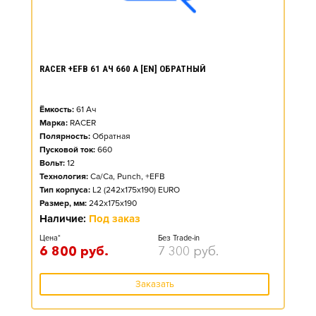
RACER +EFB 61 АЧ 660 А [EN] ОБРАТНЫЙ
Ёмкость:
61
Ач
Марка:
RACER
Полярность:
Обратная
Пусковой ток:
660
Вольт:
12
Технология:
Ca/Ca, Punch, +EFB
Тип корпуса:
L2 (242x175x190) EURO
Размер, мм:
242x175x190
Наличие:
Под заказ
Цена*
Без Trade-in
6 800
руб.
7 300
руб.
Заказать