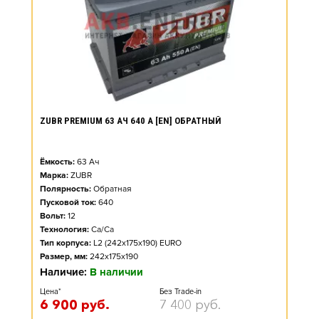
ZUBR PREMIUM 63 АЧ 640 А [EN] ОБРАТНЫЙ
Ёмкость:
63
Ач
Марка:
ZUBR
Полярность:
Обратная
Пусковой ток:
640
Вольт:
12
Технология:
Ca/Ca
Тип корпуса:
L2 (242x175x190) EURO
Размер, мм:
242x175x190
Наличие:
В наличии
Цена*
Без Trade-in
6 900
руб.
7 400
руб.