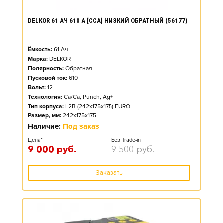
DELKOR 61 АЧ 610 А [CCA] НИЗКИЙ ОБРАТНЫЙ (56177)
Ёмкость:
61
Ач
Марка:
DELKOR
Полярность:
Обратная
Пусковой ток:
610
Вольт:
12
Технология:
Ca/Ca, Punch, Ag+
Тип корпуса:
L2B (242x175x175) EURO
Размер, мм:
242x175x175
Наличие:
Под заказ
Цена*
Без Trade-in
9 000
руб.
9 500
руб.
Заказать