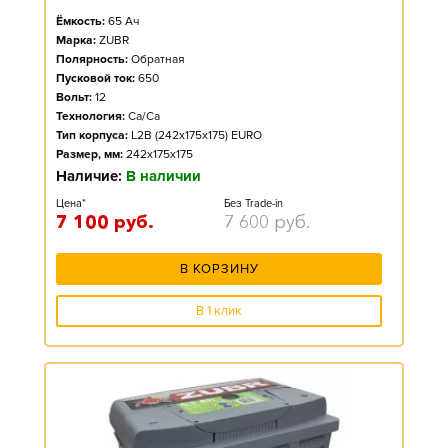
Ёмкость:
65
Ач
Марка:
ZUBR
Полярность:
Обратная
Пусковой ток:
650
Вольт:
12
Технология:
Ca/Ca
Тип корпуса:
L2B (242x175x175) EURO
Размер, мм:
242x175x175
Наличие:
В наличии
Цена*
Без Trade-in
7 100
руб.
7 600
руб.
В КОРЗИНУ
В 1 клик