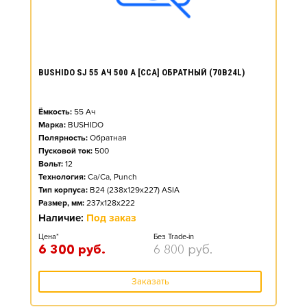
BUSHIDO SJ 55 АЧ 500 А [CCA] ОБРАТНЫЙ (70B24L)
Ёмкость:
55
Ач
Марка:
BUSHIDO
Полярность:
Обратная
Пусковой ток:
500
Вольт:
12
Технология:
Ca/Ca, Punch
Тип корпуса:
B24 (238x129x227) ASIA
Размер, мм:
237x128x222
Наличие:
Под заказ
Цена*
Без Trade-in
6 300
руб.
6 800
руб.
Заказать