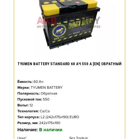
TYUMEN BATTERY STANDARD 60 АЧ 550 А [EN] ОБРАТНЫЙ
Ёмкость:
60
Ач
Марка:
TYUMEN BATTERY
Полярность:
Обратная
Пусковой ток:
550
Вольт:
12
Технология:
Ca/Ca
Тип корпуса:
L2 (242x175x190) EURO
Размер, мм:
242x175x190
Наличие:
В наличии
Цена*
Без Trade-in