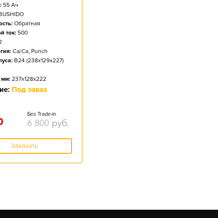
:
55
Ач
BUSHIDO
сть:
Обратная
й ток:
500
2
гия:
Ca/Ca, Punch
пуса:
B24 (238x129x227)
 мм:
237x128x222
ие:
Под заказ
Без Trade-in
0
6 800
руб.
Заказать