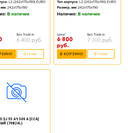
пуса:
L2 (242x175x190) EURO
Тип корпуса:
L2 (242x175x190) EURO
 мм:
242x175x190
Размер, мм:
242x175x190
ие:
В наличии
Наличие:
В наличии
Без Trade-in
Цена*
Без Trade-in
0
6 800
6 400
руб.
7 300
руб.
руб.
РЗИНУ
В 1 клик
В КОРЗИНУ
В 1 клик
 SJ 55 АЧ 500 А [CCA]
ЫЙ (70B24L)