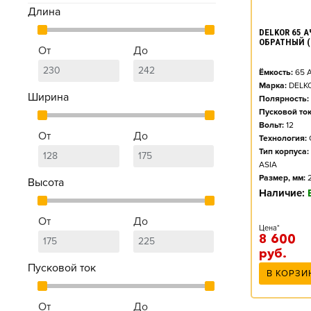
Длина
DELKOR 65 АЧ
ОБРАТНЫЙ (
От
До
Ёмкость:
65
А
Марка:
DELK
Ширина
Полярность:
Пусковой ток
Вольт:
12
От
До
Технология:
Тип корпуса:
ASIA
Размер, мм:
Высота
Наличие:
От
До
Цена*
8 600
руб.
Пусковой ток
В КОРЗИ
От
До