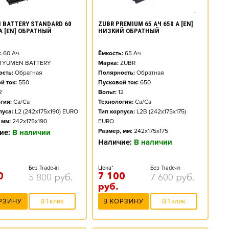
 BATTERY STANDARD 60
ZUBR PREMIUM 65 АЧ 650 А [EN]
 А [EN] ОБРАТНЫЙ
НИЗКИЙ ОБРАТНЫЙ
:
60
Ач
Ёмкость:
65
Ач
TYUMEN BATTERY
Марка:
ZUBR
сть:
Обратная
Полярность:
Обратная
й ток:
550
Пусковой ток:
650
2
Вольт:
12
гия:
Ca/Ca
Технология:
Ca/Ca
пуса:
L2 (242x175x190) EURO
Тип корпуса:
L2B (242x175x175)
 мм:
242x175x190
EURO
Размер, мм:
242x175x175
ие:
В наличии
Наличие:
В наличии
Без Trade-in
Цена*
Без Trade-in
0
7 100
5 800
руб.
7 600
руб.
руб.
РЗИНУ
В 1 клик
В КОРЗИНУ
В 1 клик