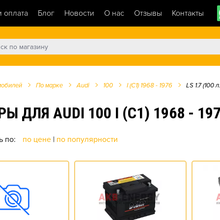
и оплата
Блог
Новости
О нас
Отзывы
Контакты
мобилей
По марке
Audi
100
I (C1) 1968 - 1976
LS 1.7 (100 л.
Я AUDI 100 I (C1) 1968 - 1976 
ь по:
по цене
|
по популярности