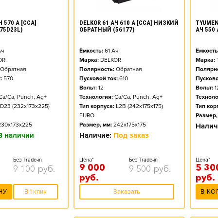
DELKOR 61 АЧ 610 А [CCA] НИЗКИЙ
TYUMEN
 570 А [CCA]
ОБРАТНЫЙ (56177)
АЧ 550
75D23L)
Ёмкость:
61
Ач
Ёмкость
ч
Марка:
DELKOR
Марка:
OR
Полярность:
Обратная
Полярно
Обратная
Пусковой ток:
610
Пусково
:
570
Вольт:
12
Вольт:
1
Технология:
Ca/Ca, Punch, Ag+
Техноло
Ca/Ca, Punch, Ag+
Тип корпуса:
L2B (242x175x175)
Тип кор
D23 (232x173x225)
EURO
Размер,
Размер, мм:
242x175x175
230x173x225
Налич
Наличие:
Под заказ
В наличии
Цена*
Без Trade-in
Цена*
Без Trade-in
9 000
5 30
9 500
руб.
9 100
руб.
руб.
руб.
Заказать
В КО
НУ
В 1 клик