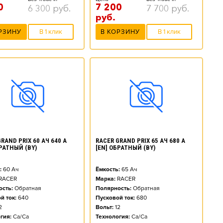
0
7 200
6 300
руб.
7 700
руб.
руб.
РЗИНУ
В 1 клик
В КОРЗИНУ
В 1 клик
RAND PRIX 60 АЧ 640 А
RACER GRAND PRIX 65 АЧ 680 А
БРАТНЫЙ (BY)
[EN] ОБРАТНЫЙ (BY)
:
60
Ач
Ёмкость:
65
Ач
RACER
Марка:
RACER
сть:
Обратная
Полярность:
Обратная
й ток:
640
Пусковой ток:
680
2
Вольт:
12
гия:
Ca/Ca
Технология:
Ca/Ca