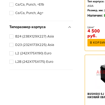
Тип корпуса:
Ca/Ca, Punch, +Efb
ASIA
Размер, мм:
Ca/Ca, Punch, Ag+
Наличие:
Типоразмер корпуса
Цена*
4 500
руб.
B24 (238X129X227) Asia
В КОРЗИ
D23 (232X173X225) Asia
L2 (242X175X190) Euro
L2B (242X175X175) Euro
BUSHIDO SJ 
НИЗКИЙ ОБ