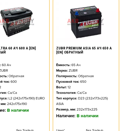
TRA 60 АЧ 600 А [EN]
ZUBR PREMIUM ASIA 65 АЧ 650 А
НЫЙ
[EN] ОБРАТНЫЙ
:
60
Ач
Ёмкость:
65
Ач
ZUBR
Марка:
ZUBR
сть:
Обратная
Полярность:
Обратная
й ток:
600
Пусковой ток:
650
2
Вольт:
12
гия:
Ca/Ca
Технология:
Ca/Ca
пуса:
L2 (242x175x190) EURO
Тип корпуса:
D23 (232x173x225)
 мм:
242x175x190
ASIA
Размер, мм:
232x173x225
ие:
В наличии
Наличие:
В наличии
Без Trade-in
Цена*
Без Trade-in