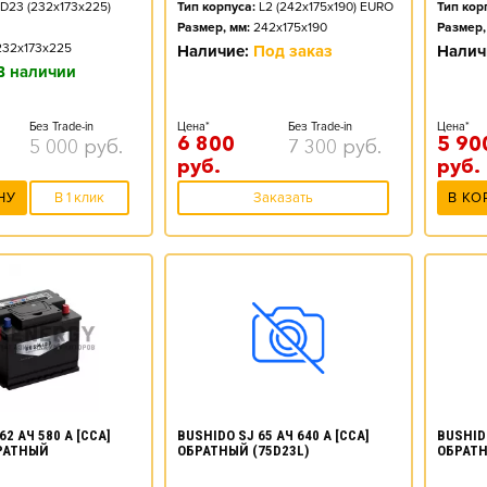
D23 (232x173x225)
Тип корпуса:
L2 (242x175x190) EURO
Тип кор
Размер, мм:
242x175x190
Размер,
232x173x225
Наличие:
Под заказ
Налич
В наличии
Без Trade-in
Цена*
Без Trade-in
Цена*
6 800
5 90
5 000
руб.
7 300
руб.
руб.
руб.
НУ
В 1 клик
Заказать
В КО
62 АЧ 580 А [CCA]
BUSHIDO SJ 65 АЧ 640 А [CCA]
BUSHIDO
РАТНЫЙ
ОБРАТНЫЙ (75D23L)
ОБРАТН