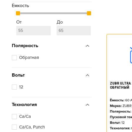
Емкость
От
До
Полярность
Обратная
Вольт
ZUBR ULTRA A
12
ОБРАТНЫЙ
Ёмкость:
60
А
Технология
Марка:
ZUBR
Полярность:
Ca/Ca
Пусковой ток
Вольт:
12
Ca/Ca, Punch
Технология: