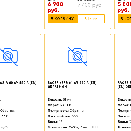
6 900
5 80
7 400
руб.
руб.
руб.
В КОРЗИНУ
В 1 клик
В КО
SIA 60 АЧ 550 А [EN]
RACER +EFB 61 АЧ 660 А [EN]
RACER G
ОБРАТНЫЙ
[EN] О
ч
Ёмкость:
61
Ач
Ёмкость
Марка:
RACER
Марка:
Обратная
Полярность:
Обратная
Полярно
:
550
Пусковой ток:
660
Пусково
Вольт:
12
Вольт:
1
Ca/Ca
Технология:
Ca/Ca, Punch, +EFB
Техноло