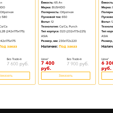
ч
Ёмкость:
65
Ач
Ёмкость
IDO
Марка:
BUSHIDO
Марка:
Обратная
Полярность:
Обратная
Полярно
:
580
Пусковой ток:
650
Пусково
Вольт:
12
Вольт:
1
Ca/Ca
Технология:
Ca/Ca, Punch
Техноло
L2B (242x175x175)
Тип корпуса:
D23 (232x173x225)
Тип кор
ASIA
ASIA
242x175x175
Размер, мм:
230x172x220
Размер,
Под заказ
Наличие:
Под заказ
Налич
Без Trade-in
Цена*
Без Trade-in
Цена*
7 400
6 30
7 600
руб.
7 900
руб.
руб.
руб.
Заказать
Заказать