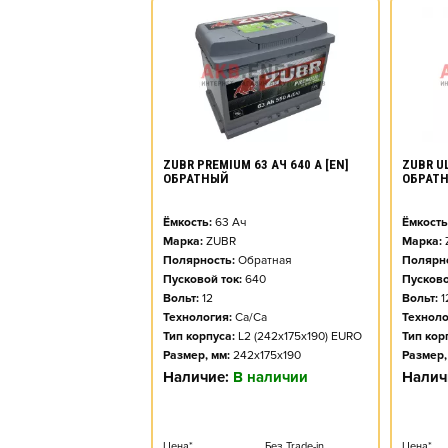
ZUBR PREMIUM 63 АЧ 640 А [EN]
ZUBR UL
ОБРАТНЫЙ
ОБРАТ
Ёмкость:
63
Ач
Ёмкость
Марка:
ZUBR
Марка:
Полярность:
Обратная
Полярно
Пусковой ток:
640
Пусково
Вольт:
12
Вольт:
1
Технология:
Ca/Ca
Техноло
Тип корпуса:
L2 (242x175x190) EURO
Тип кор
Размер, мм:
242x175x190
Размер,
Наличие:
В наличии
Налич
Цена*
Без Trade-in
Цена*