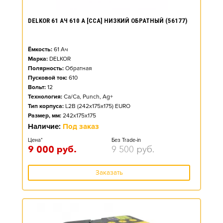
DELKOR 61 АЧ 610 А [CCA] НИЗКИЙ ОБРАТНЫЙ (56177)
Ёмкость:
61
Ач
Марка:
DELKOR
Полярность:
Обратная
Пусковой ток:
610
Вольт:
12
Технология:
Ca/Ca, Punch, Ag+
Тип корпуса:
L2B (242x175x175) EURO
Размер, мм:
242x175x175
Наличие:
Под заказ
Цена*
Без Trade-in
9 000
руб.
9 500
руб.
Заказать