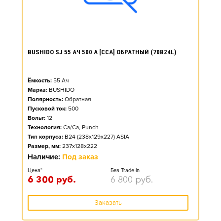
BUSHIDO SJ 55 АЧ 500 А [CCA] ОБРАТНЫЙ (70B24L)
Ёмкость:
55
Ач
Марка:
BUSHIDO
Полярность:
Обратная
Пусковой ток:
500
Вольт:
12
Технология:
Ca/Ca, Punch
Тип корпуса:
B24 (238x129x227) ASIA
Размер, мм:
237x128x222
Наличие:
Под заказ
Цена*
Без Trade-in
6 300
руб.
6 800
руб.
Заказать