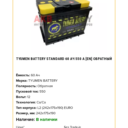
TYUMEN BATTERY STANDARD 60 АЧ 550 А [EN] ОБРАТНЫЙ
Ёмкость:
60
Ач
Марка:
TYUMEN BATTERY
Полярность:
Обратная
Пусковой ток:
550
Вольт:
12
Технология:
Ca/Ca
Тип корпуса:
L2 (242x175x190) EURO
Размер, мм:
242x175x190
Наличие:
В наличии
Цена*
Без Trade-in