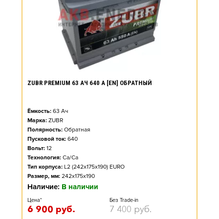
ZUBR PREMIUM 63 АЧ 640 А [EN] ОБРАТНЫЙ
Ёмкость:
63
Ач
Марка:
ZUBR
Полярность:
Обратная
Пусковой ток:
640
Вольт:
12
Технология:
Ca/Ca
Тип корпуса:
L2 (242x175x190) EURO
Размер, мм:
242x175x190
Наличие:
В наличии
Цена*
Без Trade-in
6 900
руб.
7 400
руб.