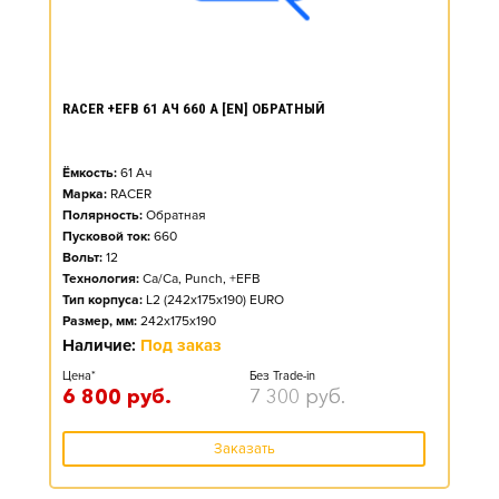
RACER +EFB 61 АЧ 660 А [EN] ОБРАТНЫЙ
Ёмкость:
61
Ач
Марка:
RACER
Полярность:
Обратная
Пусковой ток:
660
Вольт:
12
Технология:
Ca/Ca, Punch, +EFB
Тип корпуса:
L2 (242x175x190) EURO
Размер, мм:
242x175x190
Наличие:
Под заказ
Цена*
Без Trade-in
6 800
руб.
7 300
руб.
Заказать