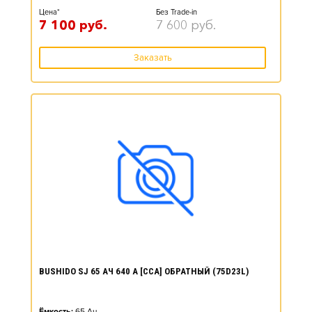
Цена*
Без Trade-in
7 100
руб.
7 600
руб.
Заказать
BUSHIDO SJ 65 АЧ 640 А [CCA] ОБРАТНЫЙ (75D23L)
Ёмкость:
65
Ач