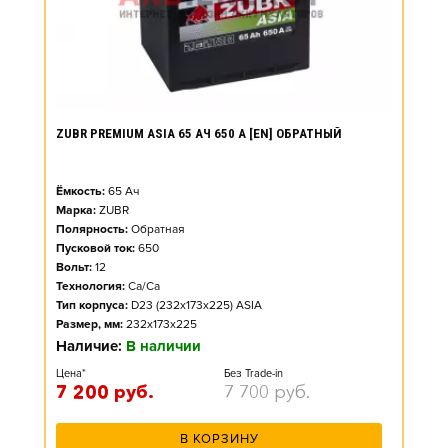
ZUBR PREMIUM ASIA 65 АЧ 650 А [EN] ОБРАТНЫЙ
Ёмкость:
65
Ач
Марка:
ZUBR
Полярность:
Обратная
Пусковой ток:
650
Вольт:
12
Технология:
Ca/Ca
Тип корпуса:
D23 (232x173x225) ASIA
Размер, мм:
232x173x225
Наличие:
В наличии
Цена*
Без Trade-in
7 200
руб.
7 700
руб.
В КОРЗИНУ