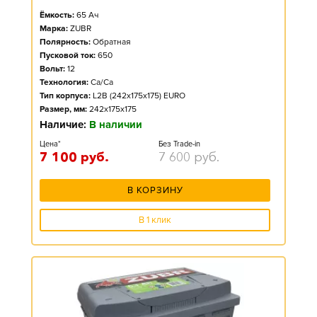
Ёмкость:
65
Ач
Марка:
ZUBR
Полярность:
Обратная
Пусковой ток:
650
Вольт:
12
Технология:
Ca/Ca
Тип корпуса:
L2B (242x175x175) EURO
Размер, мм:
242x175x175
Наличие:
В наличии
Цена*
Без Trade-in
7 100
руб.
7 600
руб.
В КОРЗИНУ
В 1 клик