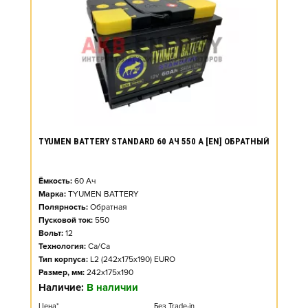
TYUMEN BATTERY STANDARD 60 АЧ 550 А [EN] ОБРАТНЫЙ
Ёмкость:
60
Ач
Марка:
TYUMEN BATTERY
Полярность:
Обратная
Пусковой ток:
550
Вольт:
12
Технология:
Ca/Ca
Тип корпуса:
L2 (242x175x190) EURO
Размер, мм:
242x175x190
Наличие:
В наличии
Цена*
Без Trade-in