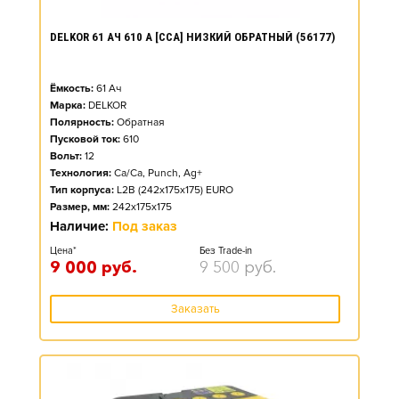
DELKOR 61 АЧ 610 А [CCA] НИЗКИЙ ОБРАТНЫЙ (56177)
Ёмкость:
61
Ач
Марка:
DELKOR
Полярность:
Обратная
Пусковой ток:
610
Вольт:
12
Технология:
Ca/Ca, Punch, Ag+
Тип корпуса:
L2B (242x175x175) EURO
Размер, мм:
242x175x175
Наличие:
Под заказ
Цена*
Без Trade-in
9 000
руб.
9 500
руб.
Заказать