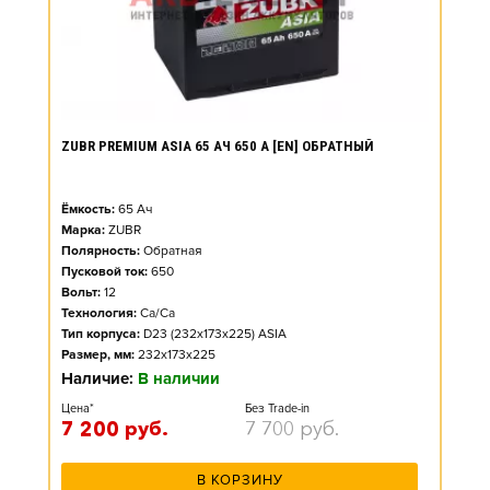
ZUBR PREMIUM ASIA 65 АЧ 650 А [EN] ОБРАТНЫЙ
Ёмкость:
65
Ач
Марка:
ZUBR
Полярность:
Обратная
Пусковой ток:
650
Вольт:
12
Технология:
Ca/Ca
Тип корпуса:
D23 (232x173x225) ASIA
Размер, мм:
232x173x225
Наличие:
В наличии
Цена*
Без Trade-in
7 200
руб.
7 700
руб.
В КОРЗИНУ