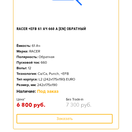
RACER +EFB 61 АЧ 660 А [EN] ОБРАТНЫЙ
Ёмкость:
61
Ач
Марка:
RACER
Полярность:
Обратная
Пусковой ток:
660
Вольт:
12
Технология:
Ca/Ca, Punch, +EFB
Тип корпуса:
L2 (242x175x190) EURO
Размер, мм:
242x175x190
Наличие:
Под заказ
Цена*
Без Trade-in
6 800
руб.
7 300
руб.
Заказать