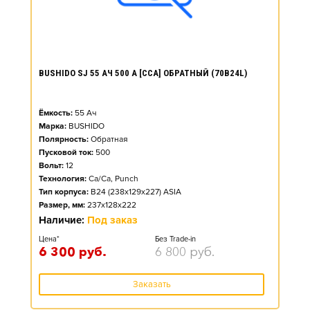
BUSHIDO SJ 55 АЧ 500 А [CCA] ОБРАТНЫЙ (70B24L)
Ёмкость:
55
Ач
Марка:
BUSHIDO
Полярность:
Обратная
Пусковой ток:
500
Вольт:
12
Технология:
Ca/Ca, Punch
Тип корпуса:
B24 (238x129x227) ASIA
Размер, мм:
237x128x222
Наличие:
Под заказ
Цена*
Без Trade-in
6 300
руб.
6 800
руб.
Заказать