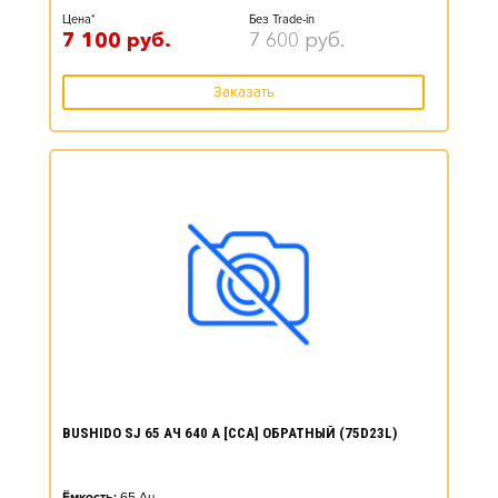
Цена*
Без Trade-in
7 100
руб.
7 600
руб.
Заказать
BUSHIDO SJ 65 АЧ 640 А [CCA] ОБРАТНЫЙ (75D23L)
Ёмкость:
65
Ач