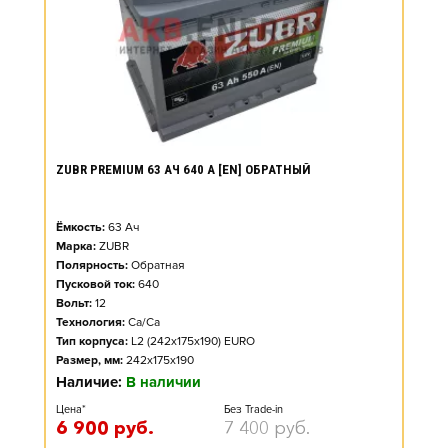
ZUBR PREMIUM 63 АЧ 640 А [EN] ОБРАТНЫЙ
Ёмкость:
63
Ач
Марка:
ZUBR
Полярность:
Обратная
Пусковой ток:
640
Вольт:
12
Технология:
Ca/Ca
Тип корпуса:
L2 (242x175x190) EURO
Размер, мм:
242x175x190
Наличие:
В наличии
Цена*
Без Trade-in
6 900
руб.
7 400
руб.