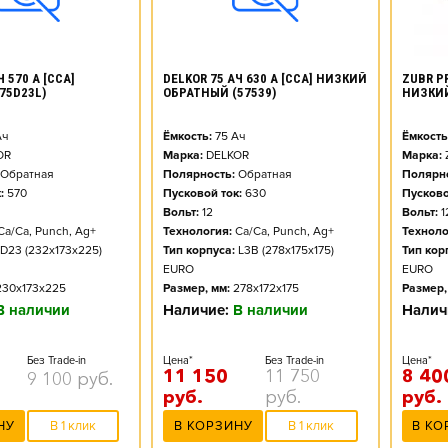
ZUBR PR
 570 А [CCA]
DELKOR 75 АЧ 630 А [CCA] НИЗКИЙ
НИЗКИ
75D23L)
ОБРАТНЫЙ (57539)
Ёмкость
ч
Ёмкость:
75
Ач
Марка:
OR
Марка:
DELKOR
Полярно
Обратная
Полярность:
Обратная
Пусково
:
570
Пусковой ток:
630
Вольт:
1
Вольт:
12
Техноло
Ca/Ca, Punch, Ag+
Технология:
Ca/Ca, Punch, Ag+
Тип кор
D23 (232x173x225)
Тип корпуса:
L3B (278x175x175)
EURO
EURO
Размер,
230x173x225
Размер, мм:
278x172x175
Налич
В наличии
Наличие:
В наличии
Цена*
Без Trade-in
Цена*
Без Trade-in
8 40
11 150
11 750
9 100
руб.
руб.
руб.
руб.
В КО
НУ
В 1 клик
В КОРЗИНУ
В 1 клик