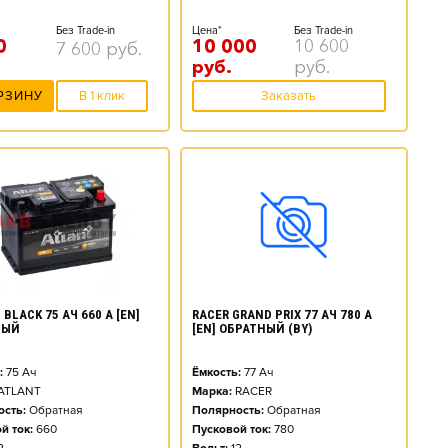
Без Trade-in
Цена*
Без Trade-in
0
10 000
10 600
7 600
руб.
руб.
руб.
РЗИНУ
В 1 клик
Заказать
BLACK 75 АЧ 660 А [EN]
RACER GRAND PRIX 77 АЧ 780 А
НЫЙ
[EN] ОБРАТНЫЙ (BY)
:
75
Ач
Ёмкость:
77
Ач
ATLANT
Марка:
RACER
сть:
Обратная
Полярность:
Обратная
й ток:
660
Пусковой ток:
780