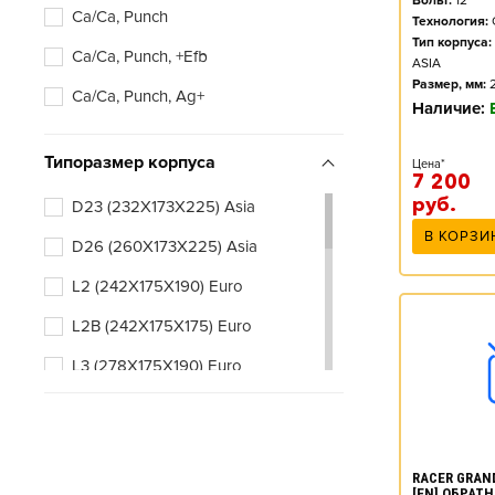
Вольт:
12
Ca/Ca, Punch
Технология:
Тип корпуса:
Ca/Ca, Punch, +Efb
ASIA
Размер, мм:
Ca/Ca, Punch, Ag+
Наличие:
Типоразмер корпуса
Цена*
7 200
руб.
D23 (232X173X225) Asia
В КОРЗИ
D26 (260X173X225) Asia
L2 (242X175X190) Euro
L2B (242X175X175) Euro
L3 (278X175X190) Euro
L3B (278X175X175) Euro
RACER GRAND
[EN] ОБРАТН