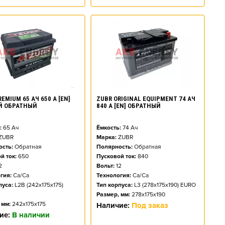
EMIUM 65 АЧ 650 А [EN]
ZUBR ORIGINAL EQUIPMENT 74 АЧ
Й ОБРАТНЫЙ
840 А [EN] ОБРАТНЫЙ
:
65
Ач
Ёмкость:
74
Ач
ZUBR
Марка:
ZUBR
сть:
Обратная
Полярность:
Обратная
й ток:
650
Пусковой ток:
840
2
Вольт:
12
гия:
Ca/Ca
Технология:
Ca/Ca
пуса:
L2B (242x175x175)
Тип корпуса:
L3 (278x175x190) EURO
Размер, мм:
278x175x190
 мм:
242x175x175
Наличие:
Под заказ
ие:
В наличии