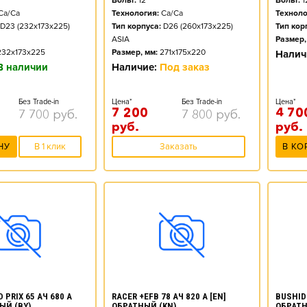
Вольт:
12
Вольт:
1
Ca/Ca
Технология:
Ca/Ca
Техноло
D23 (232x173x225)
Тип корпуса:
D26 (260x173x225)
Тип кор
ASIA
Размер,
232x173x225
Размер, мм:
271x175x220
Налич
В наличии
Наличие:
Под заказ
Без Trade-in
Цена*
Без Trade-in
Цена*
7 200
4 70
7 700
руб.
7 800
руб.
руб.
руб.
НУ
В 1 клик
Заказать
В КО
 PRIX 65 АЧ 680 А
RACER +EFB 78 АЧ 820 А [EN]
BUSHIDO
ЫЙ (BY)
ОБРАТНЫЙ (KN)
ОБРАТН