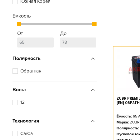
Южная Корея
Емкость
От
До
Полярность
Обратная
Вольт
ZUBR PREMIU
12
[EN] ОБРАТ
Ёмкость:
65
А
Технология
Марка:
ZUBR
Полярность:
Ca/Ca
Пусковой ток