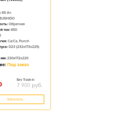
:
65
Ач
BUSHIDO
сть:
Обратная
й ток:
650
2
гия:
Ca/Ca, Punch
пуса:
D23 (232x173x225)
 мм:
230x172x220
ие:
Под заказ
Без Trade-in
0
7 900
руб.
Заказать