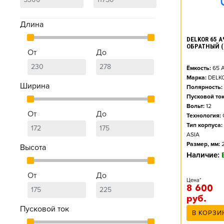
Длина
DELKOR 65 АЧ
ОБРАТНЫЙ (
От
До
Ёмкость:
65
А
Марка:
DELK
Ширина
Полярность:
Пусковой ток
Вольт:
12
От
До
Технология:
Тип корпуса:
ASIA
Размер, мм:
Высота
Наличие:
От
До
Цена*
8 600
руб.
Пусковой ток
В КОРЗИ