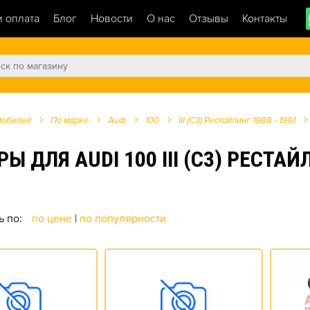
и оплата
Блог
Новости
О нас
Отзывы
Контакты
мобилей
По марке
Audi
100
III (C3) Рестайлинг 1988 - 1991
ЛЯ AUDI 100 III (C3) РЕСТАЙЛИН
ь по:
по цене
|
по популярности