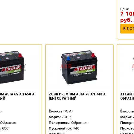
Цена*
7 10
руб.
В КО
M ASIA 65 АЧ 650 А
ZUBR PREMIUM ASIA 75 АЧ 740 А
ATLANT 
НЫЙ
[EN] ОБРАТНЫЙ
ОБРАТ
ч
Ёмкость:
75
Ач
Ёмкость
Марка:
ZUBR
Марка:
Обратная
Полярность:
Обратная
Полярно
:
650
Пусковой ток:
740
Пусково