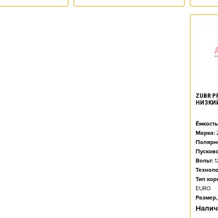
ZUBR PR
НИЗКИ
Ёмкость
Марка:
Полярно
Пусково
Вольт:
1
Техноло
Тип кор
EURO
Размер,
Налич