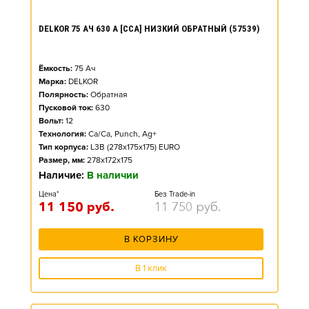
DELKOR 75 АЧ 630 А [CCA] НИЗКИЙ ОБРАТНЫЙ (57539)
Ёмкость:
75
Ач
Марка:
DELKOR
Полярность:
Обратная
Пусковой ток:
630
Вольт:
12
Технология:
Ca/Ca, Punch, Ag+
Тип корпуса:
L3B (278x175x175) EURO
Размер, мм:
278x172x175
Наличие:
В наличии
Цена*
Без Trade-in
11 150
руб.
11 750
руб.
В КОРЗИНУ
В 1 клик