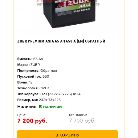
ZUBR PREMIUM ASIA 65 АЧ 650 А [EN] ОБРАТНЫЙ
Ёмкость:
65
Ач
Марка:
ZUBR
Полярность:
Обратная
Пусковой ток:
650
Вольт:
12
Технология:
Ca/Ca
Тип корпуса:
D23 (232x173x225) ASIA
Размер, мм:
232x173x225
Наличие:
В наличии
Цена*
Без Trade-in
7 200
руб.
7 700
руб.
В КОРЗИНУ