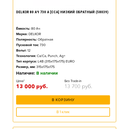
DELKOR 80 АЧ 730 А [CCA] НИЗКИЙ ОБРАТНЫЙ (58039)
Ёмкость:
80
Ач
Марка:
DELKOR
Полярность:
Обратная
Пусковой ток:
730
Вольт:
12
Технология:
Ca/Ca, Punch, Ag+
Тип корпуса:
L4B (315x175x175) EURO
Размер, мм:
315x175x175
Наличие:
В наличии
Цена*
Без Trade-in
13 000
руб.
13 700
руб.
В КОРЗИНУ
В 1 клик