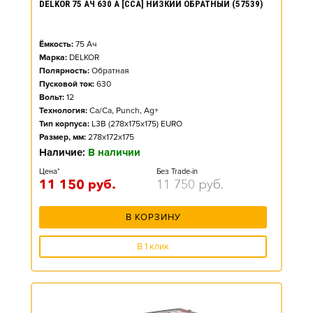
DELKOR 75 АЧ 630 А [CCA] НИЗКИЙ ОБРАТНЫЙ (57539)
Ёмкость:
75
Ач
Марка:
DELKOR
Полярность:
Обратная
Пусковой ток:
630
Вольт:
12
Технология:
Ca/Ca, Punch, Ag+
Тип корпуса:
L3B (278x175x175) EURO
Размер, мм:
278x172x175
Наличие:
В наличии
Цена*
Без Trade-in
11 150
руб.
11 750
руб.
В КОРЗИНУ
В 1 клик