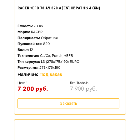
RACER +EFB 78 АЧ 820 А [EN] ОБРАТНЫЙ (KN)
Ёмкость:
78
Ач
Марка:
RACER
Полярность:
Обратная
Пусковой ток:
820
Вольт:
12
Технология:
Ca/Ca, Punch, +EFB
Тип корпуса:
L3 (278x175x190) EURO
Размер, мм:
278x175x190
Наличие:
Под заказ
Цена*
Без Trade-in
7 200
руб.
7 900
руб.
Заказать