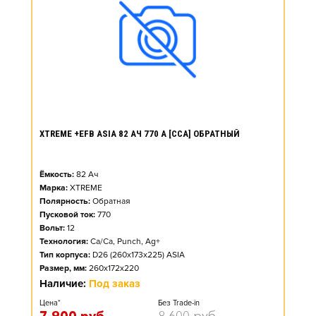
XTREME +EFB ASIA 82 АЧ 770 А [CCA] ОБРАТНЫЙ
Ёмкость:
82
Ач
Марка:
XTREME
Полярность:
Обратная
Пусковой ток:
770
Вольт:
12
Технология:
Ca/Ca, Punch, Ag+
Тип корпуса:
D26 (260x173x225) ASIA
Размер, мм:
260x172x220
Наличие:
Под заказ
Цена*
Без Trade-in