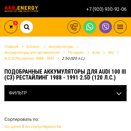
+7 (920) 930-92-06
0
Главная
Каталог
Аккумуляторы
Аккумуляторы для автомобилей
По марке
Audi
100
III (C3) Рестайлинг 1988 - 1991
2.5d (120 л.с.)
ПОДОБРАННЫЕ АККУМУЛЯТОРЫ ДЛЯ AUDI 100 III
(C3) РЕСТАЙЛИНГ 1988 - 1991 2.5D (120 Л.С.)
ФИЛЬТР
Сортировать по:
по цене
|
по популярности