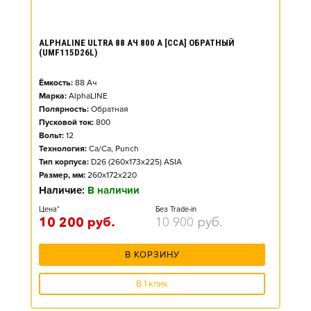
ALPHALINE ULTRA 88 АЧ 800 А [CCA] ОБРАТНЫЙ
(UMF115D26L)
Ёмкость:
88
Ач
Марка:
AlphaLINE
Полярность:
Обратная
Пусковой ток:
800
Вольт:
12
Технология:
Ca/Ca, Punch
Тип корпуса:
D26 (260x173x225) ASIA
Размер, мм:
260x172x220
Наличие:
В наличии
Цена*
Без Trade-in
10 200
руб.
10 900
руб.
В КОРЗИНУ
В 1 клик