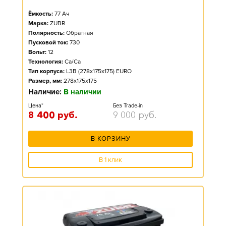
Ёмкость:
77
Ач
Марка:
ZUBR
Полярность:
Обратная
Пусковой ток:
730
Вольт:
12
Технология:
Ca/Ca
Тип корпуса:
L3B (278x175x175) EURO
Размер, мм:
278x175x175
Наличие:
В наличии
Цена*
Без Trade-in
8 400
руб.
9 000
руб.
В КОРЗИНУ
В 1 клик