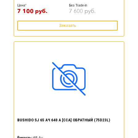
Цена*
Без Trade-in
7 100
руб.
7 600
руб.
Заказать
BUSHIDO SJ 65 АЧ 640 А [CCA] ОБРАТНЫЙ (75D23L)
Ёмкость:
65
Ач