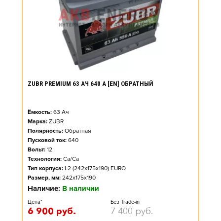
ZUBR PREMIUM 63 АЧ 640 А [EN] ОБРАТНЫЙ
Ёмкость:
63
Ач
Марка:
ZUBR
Полярность:
Обратная
Пусковой ток:
640
Вольт:
12
Технология:
Ca/Ca
Тип корпуса:
L2 (242x175x190) EURO
Размер, мм:
242x175x190
Наличие:
В наличии
Цена*
Без Trade-in
6 900
руб.
7 400
руб.