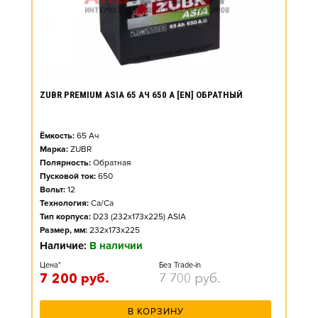
ZUBR PREMIUM ASIA 65 АЧ 650 А [EN] ОБРАТНЫЙ
Ёмкость:
65
Ач
Марка:
ZUBR
Полярность:
Обратная
Пусковой ток:
650
Вольт:
12
Технология:
Ca/Ca
Тип корпуса:
D23 (232x173x225) ASIA
Размер, мм:
232x173x225
Наличие:
В наличии
Цена*
Без Trade-in
7 200
руб.
7 700
руб.
В КОРЗИНУ