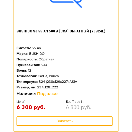
BUSHIDO SJ 55 АЧ 500 А [CCA] ОБРАТНЫЙ (70B24L)
Ёмкость:
55
Ач
Марка:
BUSHIDO
Полярность:
Обратная
Пусковой ток:
500
Вольт:
12
Технология:
Ca/Ca, Punch
Тип корпуса:
B24 (238x129x227) ASIA
Размер, мм:
237x128x222
Наличие:
Под заказ
Цена*
Без Trade-in
6 300
руб.
6 800
руб.
Заказать