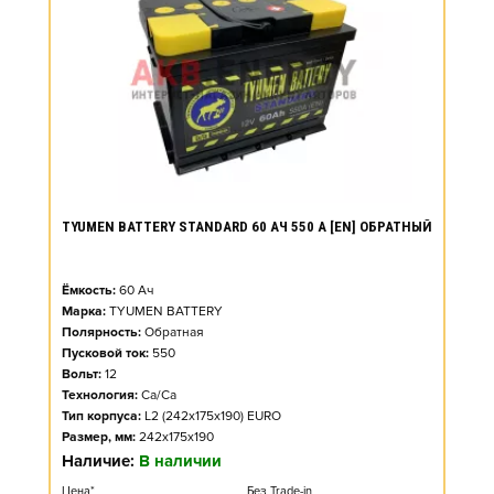
TYUMEN BATTERY STANDARD 60 АЧ 550 А [EN] ОБРАТНЫЙ
Ёмкость:
60
Ач
Марка:
TYUMEN BATTERY
Полярность:
Обратная
Пусковой ток:
550
Вольт:
12
Технология:
Ca/Ca
Тип корпуса:
L2 (242x175x190) EURO
Размер, мм:
242x175x190
Наличие:
В наличии
Цена*
Без Trade-in