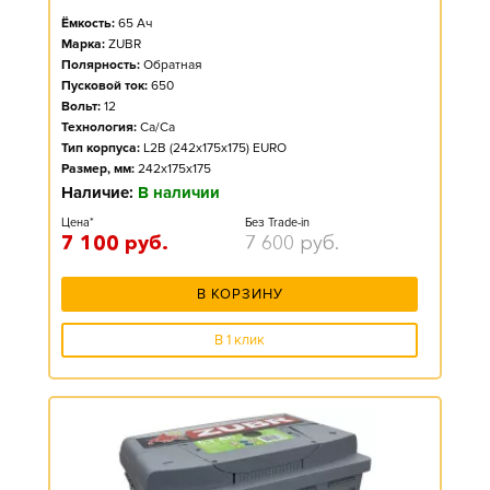
Ёмкость:
65
Ач
Марка:
ZUBR
Полярность:
Обратная
Пусковой ток:
650
Вольт:
12
Технология:
Ca/Ca
Тип корпуса:
L2B (242x175x175) EURO
Размер, мм:
242x175x175
Наличие:
В наличии
Цена*
Без Trade-in
7 100
руб.
7 600
руб.
В КОРЗИНУ
В 1 клик