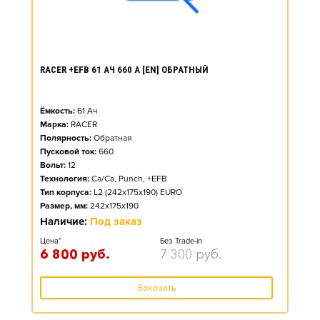
RACER +EFB 61 АЧ 660 А [EN] ОБРАТНЫЙ
Ёмкость:
61
Ач
Марка:
RACER
Полярность:
Обратная
Пусковой ток:
660
Вольт:
12
Технология:
Ca/Ca, Punch, +EFB
Тип корпуса:
L2 (242x175x190) EURO
Размер, мм:
242x175x190
Наличие:
Под заказ
Цена*
Без Trade-in
6 800
руб.
7 300
руб.
Заказать