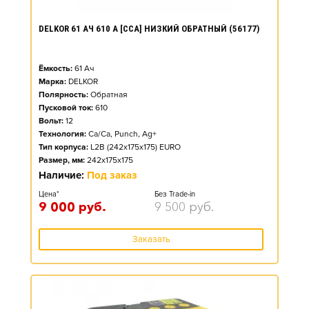
DELKOR 61 АЧ 610 А [CCA] НИЗКИЙ ОБРАТНЫЙ (56177)
Ёмкость:
61
Ач
Марка:
DELKOR
Полярность:
Обратная
Пусковой ток:
610
Вольт:
12
Технология:
Ca/Ca, Punch, Ag+
Тип корпуса:
L2B (242x175x175) EURO
Размер, мм:
242x175x175
Наличие:
Под заказ
Цена*
Без Trade-in
9 000
руб.
9 500
руб.
Заказать