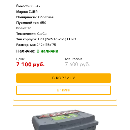
Ёмкость:
65
Ач
Марка:
ZUBR
Полярность:
Обратная
Пусковой ток:
650
Вольт:
12
Технология:
Ca/Ca
Тип корпуса:
L2B (242x175x175) EURO
Размер, мм:
242x175x175
Наличие:
В наличии
Цена*
Без Trade-in
7 100
руб.
7 600
руб.
В КОРЗИНУ
В 1 клик