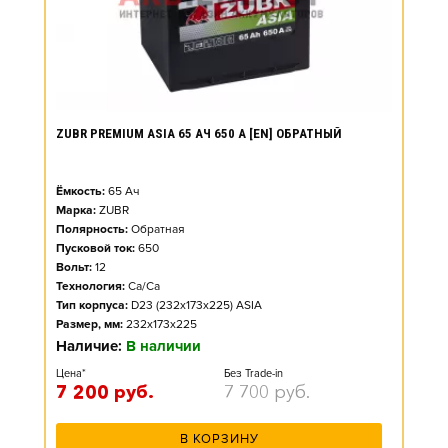
ZUBR PREMIUM ASIA 65 АЧ 650 А [EN] ОБРАТНЫЙ
Ёмкость:
65
Ач
Марка:
ZUBR
Полярность:
Обратная
Пусковой ток:
650
Вольт:
12
Технология:
Ca/Ca
Тип корпуса:
D23 (232x173x225) ASIA
Размер, мм:
232x173x225
Наличие:
В наличии
Цена*
Без Trade-in
7 200
руб.
7 700
руб.
В КОРЗИНУ