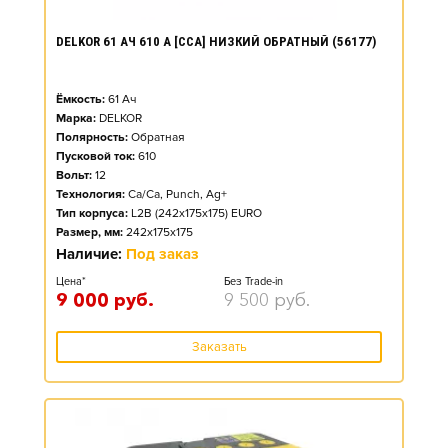
DELKOR 61 АЧ 610 А [CCA] НИЗКИЙ ОБРАТНЫЙ (56177)
Ёмкость:
61
Ач
Марка:
DELKOR
Полярность:
Обратная
Пусковой ток:
610
Вольт:
12
Технология:
Ca/Ca, Punch, Ag+
Тип корпуса:
L2B (242x175x175) EURO
Размер, мм:
242x175x175
Наличие:
Под заказ
Цена*
Без Trade-in
9 000
руб.
9 500
руб.
Заказать