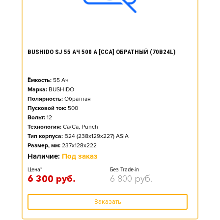
BUSHIDO SJ 55 АЧ 500 А [CCA] ОБРАТНЫЙ (70B24L)
Ёмкость:
55
Ач
Марка:
BUSHIDO
Полярность:
Обратная
Пусковой ток:
500
Вольт:
12
Технология:
Ca/Ca, Punch
Тип корпуса:
B24 (238x129x227) ASIA
Размер, мм:
237x128x222
Наличие:
Под заказ
Цена*
Без Trade-in
6 300
руб.
6 800
руб.
Заказать