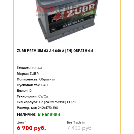
ZUBR PREMIUM 63 АЧ 640 А [EN] ОБРАТНЫЙ
Ёмкость:
63
Ач
Марка:
ZUBR
Полярность:
Обратная
Пусковой ток:
640
Вольт:
12
Технология:
Ca/Ca
Тип корпуса:
L2 (242x175x190) EURO
Размер, мм:
242x175x190
Наличие:
В наличии
Цена*
Без Trade-in
6 900
руб.
7 400
руб.