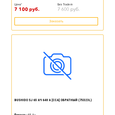
Цена*
Без Trade-in
7 100
руб.
7 600
руб.
Заказать
BUSHIDO SJ 65 АЧ 640 А [CCA] ОБРАТНЫЙ (75D23L)
Ёмкость:
65
Ач