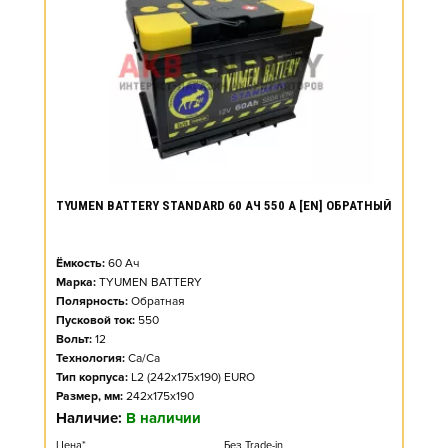
TYUMEN BATTERY STANDARD 60 АЧ 550 А [EN] ОБРАТНЫЙ
Ёмкость:
60
Ач
Марка:
TYUMEN BATTERY
Полярность:
Обратная
Пусковой ток:
550
Вольт:
12
Технология:
Ca/Ca
Тип корпуса:
L2 (242x175x190) EURO
Размер, мм:
242x175x190
Наличие:
В наличии
Цена*
Без Trade-in