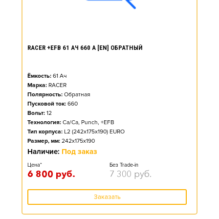
RACER +EFB 61 АЧ 660 А [EN] ОБРАТНЫЙ
Ёмкость:
61
Ач
Марка:
RACER
Полярность:
Обратная
Пусковой ток:
660
Вольт:
12
Технология:
Ca/Ca, Punch, +EFB
Тип корпуса:
L2 (242x175x190) EURO
Размер, мм:
242x175x190
Наличие:
Под заказ
Цена*
Без Trade-in
6 800
руб.
7 300
руб.
Заказать