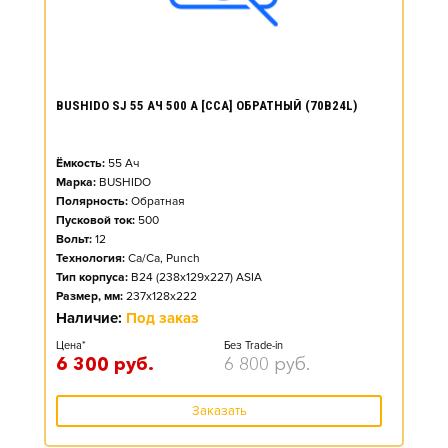
BUSHIDO SJ 55 АЧ 500 А [CCA] ОБРАТНЫЙ (70B24L)
Ёмкость:
55
Ач
Марка:
BUSHIDO
Полярность:
Обратная
Пусковой ток:
500
Вольт:
12
Технология:
Ca/Ca, Punch
Тип корпуса:
B24 (238x129x227) ASIA
Размер, мм:
237x128x222
Наличие:
Под заказ
Цена*
Без Trade-in
6 300
руб.
6 800
руб.
Заказать