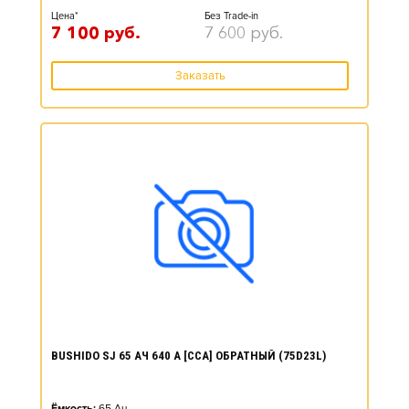
Цена*
Без Trade-in
7 100
руб.
7 600
руб.
Заказать
BUSHIDO SJ 65 АЧ 640 А [CCA] ОБРАТНЫЙ (75D23L)
Ёмкость:
65
Ач