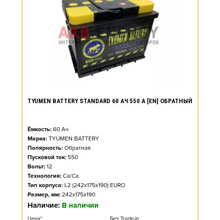
TYUMEN BATTERY STANDARD 60 АЧ 550 А [EN] ОБРАТНЫЙ
Ёмкость:
60
Ач
Марка:
TYUMEN BATTERY
Полярность:
Обратная
Пусковой ток:
550
Вольт:
12
Технология:
Ca/Ca
Тип корпуса:
L2 (242x175x190) EURO
Размер, мм:
242x175x190
Наличие:
В наличии
Цена*
Без Trade-in