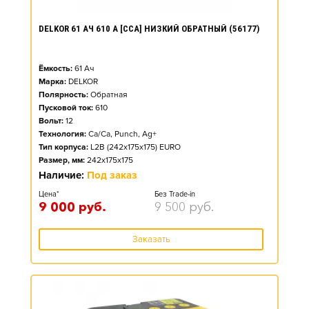
DELKOR 61 АЧ 610 А [CCA] НИЗКИЙ ОБРАТНЫЙ (56177)
Ёмкость:
61
Ач
Марка:
DELKOR
Полярность:
Обратная
Пусковой ток:
610
Вольт:
12
Технология:
Ca/Ca, Punch, Ag+
Тип корпуса:
L2B (242x175x175) EURO
Размер, мм:
242x175x175
Наличие:
Под заказ
Цена*
Без Trade-in
9 000
руб.
9 500
руб.
Заказать