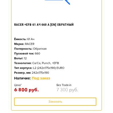
RACER +EFB 61 АЧ 660 А [EN] ОБРАТНЫЙ
Ёмкость:
61
Ач
Марка:
RACER
Полярность:
Обратная
Пусковой ток:
660
Вольт:
12
Технология:
Ca/Ca, Punch, +EFB
Тип корпуса:
L2 (242x175x190) EURO
Размер, мм:
242x175x190
Наличие:
Под заказ
Цена*
Без Trade-in
6 800
руб.
7 300
руб.
Заказать