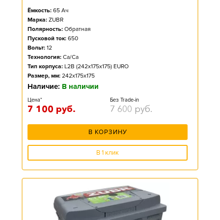
Ёмкость:
65
Ач
Марка:
ZUBR
Полярность:
Обратная
Пусковой ток:
650
Вольт:
12
Технология:
Ca/Ca
Тип корпуса:
L2B (242x175x175) EURO
Размер, мм:
242x175x175
Наличие:
В наличии
Цена*
Без Trade-in
7 100
руб.
7 600
руб.
В КОРЗИНУ
В 1 клик