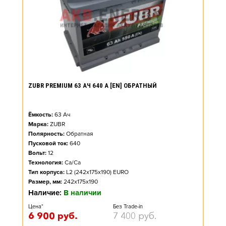
ZUBR PREMIUM 63 АЧ 640 А [EN] ОБРАТНЫЙ
Ёмкость:
63
Ач
Марка:
ZUBR
Полярность:
Обратная
Пусковой ток:
640
Вольт:
12
Технология:
Ca/Ca
Тип корпуса:
L2 (242x175x190) EURO
Размер, мм:
242x175x190
Наличие:
В наличии
Цена*
Без Trade-in
6 900
руб.
7 400
руб.