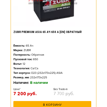
ZUBR PREMIUM ASIA 65 АЧ 650 А [EN] ОБРАТНЫЙ
Ёмкость:
65
Ач
Марка:
ZUBR
Полярность:
Обратная
Пусковой ток:
650
Вольт:
12
Технология:
Ca/Ca
Тип корпуса:
D23 (232x173x225) ASIA
Размер, мм:
232x173x225
Наличие:
В наличии
Цена*
Без Trade-in
7 200
руб.
7 700
руб.
В КОРЗИНУ