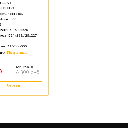
:
55
Ач
BUSHIDO
сть:
Обратная
й ток:
500
2
гия:
Ca/Ca, Punch
пуса:
B24 (238x129x227)
 мм:
237x128x222
ие:
Под заказ
Без Trade-in
0
6 800
руб.
Заказать