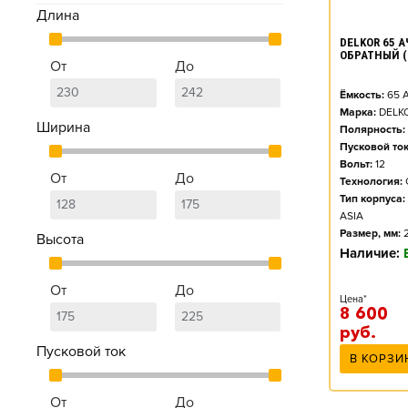
Длина
DELKOR 65 АЧ
ОБРАТНЫЙ (
От
До
Ёмкость:
65
А
Марка:
DELK
Ширина
Полярность:
Пусковой ток
Вольт:
12
От
До
Технология:
Тип корпуса:
ASIA
Размер, мм:
Высота
Наличие:
От
До
Цена*
8 600
руб.
Пусковой ток
В КОРЗИ
От
До