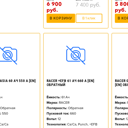
6 900
5 80
7 400
руб.
руб.
руб.
В КОРЗИНУ
В 1 клик
В КО
SIA 60 АЧ 550 А [EN]
RACER +EFB 61 АЧ 660 А [EN]
RACER G
ОБРАТНЫЙ
[EN] О
ч
Ёмкость:
61
Ач
Ёмкость
Марка:
RACER
Марка:
Обратная
Полярность:
Обратная
Полярно
:
550
Пусковой ток:
660
Пусково
Вольт:
12
Вольт:
1
Ca/Ca
Технология:
Ca/Ca, Punch, +EFB
Техноло