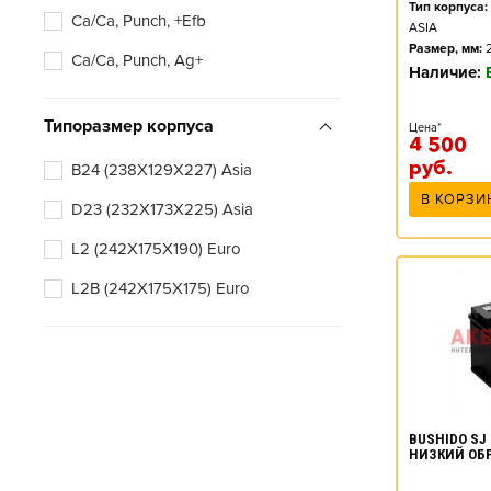
Тип корпуса:
Ca/Ca, Punch, +Efb
ASIA
Размер, мм:
Ca/Ca, Punch, Ag+
Наличие:
Типоразмер корпуса
Цена*
4 500
руб.
B24 (238X129X227) Asia
В КОРЗИ
D23 (232X173X225) Asia
L2 (242X175X190) Euro
L2B (242X175X175) Euro
BUSHIDO SJ 
НИЗКИЙ ОБ