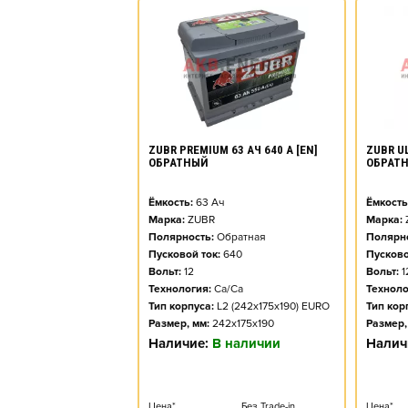
ZUBR PREMIUM 63 АЧ 640 А [EN]
ZUBR UL
ОБРАТНЫЙ
ОБРАТ
Ёмкость:
63
Ач
Ёмкость
Марка:
ZUBR
Марка:
Полярность:
Обратная
Полярно
Пусковой ток:
640
Пусково
Вольт:
12
Вольт:
1
Технология:
Ca/Ca
Техноло
Тип корпуса:
L2 (242x175x190) EURO
Тип кор
Размер, мм:
242x175x190
Размер,
Наличие:
В наличии
Налич
Цена*
Без Trade-in
Цена*