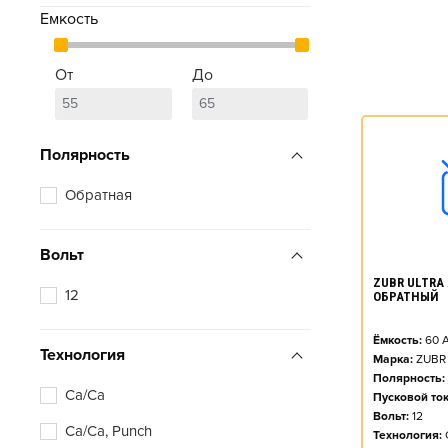
Емкость
От
До
Полярность
Обратная
Вольт
ZUBR ULTRA A
12
ОБРАТНЫЙ
Ёмкость:
60
А
Технология
Марка:
ZUBR
Полярность:
Ca/Ca
Пусковой ток
Вольт:
12
Ca/Ca, Punch
Технология: