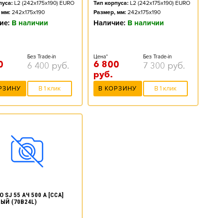
пуса:
L2 (242x175x190) EURO
Тип корпуса:
L2 (242x175x190) EURO
 мм:
242x175x190
Размер, мм:
242x175x190
ие:
В наличии
Наличие:
В наличии
Без Trade-in
Цена*
Без Trade-in
0
6 800
6 400
руб.
7 300
руб.
руб.
РЗИНУ
В 1 клик
В КОРЗИНУ
В 1 клик
 SJ 55 АЧ 500 А [CCA]
ЫЙ (70B24L)