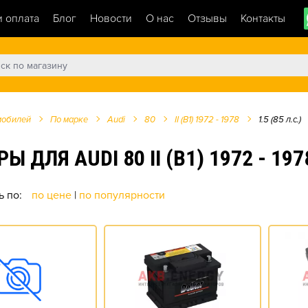
и оплата
Блог
Новости
О нас
Отзывы
Контакты
мобилей
По марке
Audi
80
II (B1) 1972 - 1978
1.5 (85 л.с.)
Я AUDI 80 II (B1) 1972 - 1978 
ь по:
по цене
|
по популярности