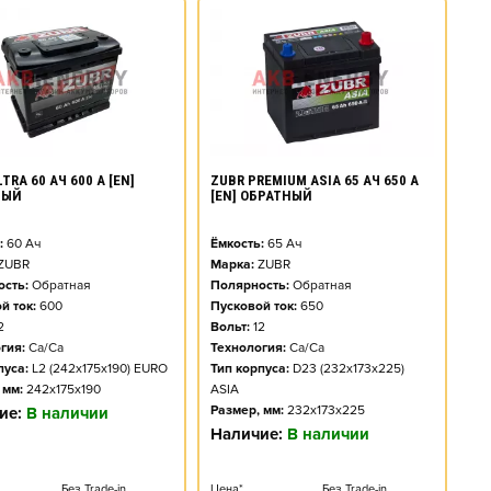
TRA 60 АЧ 600 А [EN]
ZUBR PREMIUM ASIA 65 АЧ 650 А
НЫЙ
[EN] ОБРАТНЫЙ
:
60
Ач
Ёмкость:
65
Ач
ZUBR
Марка:
ZUBR
сть:
Обратная
Полярность:
Обратная
й ток:
600
Пусковой ток:
650
2
Вольт:
12
гия:
Ca/Ca
Технология:
Ca/Ca
пуса:
L2 (242x175x190) EURO
Тип корпуса:
D23 (232x173x225)
 мм:
242x175x190
ASIA
Размер, мм:
232x173x225
ие:
В наличии
Наличие:
В наличии
Без Trade-in
Цена*
Без Trade-in