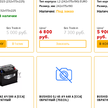
D23 (232x173x225)
Тип корпуса:
L2 (242x175x190) EURO
Тип кор
Размер, мм:
242x175x190
Размер,
232x173x225
Наличие:
Под заказ
Налич
В наличии
Без Trade-in
Цена*
Без Trade-in
Цена*
6 800
5 90
5 000
руб.
7 300
руб.
руб.
руб.
НУ
В 1 клик
Заказать
В КО
62 АЧ 580 А [CCA]
BUSHIDO SJ 65 АЧ 640 А [CCA]
BUSHIDO
РАТНЫЙ
ОБРАТНЫЙ (75D23L)
ОБРАТН