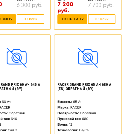
0
7 200
6 300
руб.
7 700
руб.
руб.
РЗИНУ
В 1 клик
В КОРЗИНУ
В 1 клик
RAND PRIX 60 АЧ 640 А
RACER GRAND PRIX 65 АЧ 680 А
БРАТНЫЙ (BY)
[EN] ОБРАТНЫЙ (BY)
:
60
Ач
Ёмкость:
65
Ач
RACER
Марка:
RACER
сть:
Обратная
Полярность:
Обратная
й ток:
640
Пусковой ток:
680
2
Вольт:
12
гия:
Ca/Ca
Технология:
Ca/Ca