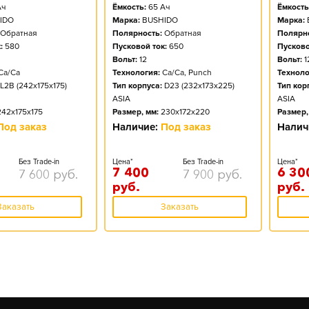
ч
Ёмкость:
65
Ач
Ёмкость
IDO
Марка:
BUSHIDO
Марка:
Обратная
Полярность:
Обратная
Полярно
:
580
Пусковой ток:
650
Пусково
Вольт:
12
Вольт:
1
Ca/Ca
Технология:
Ca/Ca, Punch
Техноло
L2B (242x175x175)
Тип корпуса:
D23 (232x173x225)
Тип кор
ASIA
ASIA
242x175x175
Размер, мм:
230x172x220
Размер,
Под заказ
Наличие:
Под заказ
Налич
Без Trade-in
Цена*
Без Trade-in
Цена*
7 400
6 30
7 600
руб.
7 900
руб.
руб.
руб.
Заказать
Заказать