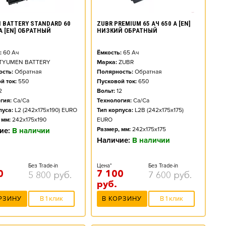
 BATTERY STANDARD 60
ZUBR PREMIUM 65 АЧ 650 А [EN]
 А [EN] ОБРАТНЫЙ
НИЗКИЙ ОБРАТНЫЙ
:
60
Ач
Ёмкость:
65
Ач
TYUMEN BATTERY
Марка:
ZUBR
сть:
Обратная
Полярность:
Обратная
й ток:
550
Пусковой ток:
650
2
Вольт:
12
гия:
Ca/Ca
Технология:
Ca/Ca
пуса:
L2 (242x175x190) EURO
Тип корпуса:
L2B (242x175x175)
 мм:
242x175x190
EURO
Размер, мм:
242x175x175
ие:
В наличии
Наличие:
В наличии
Без Trade-in
Цена*
Без Trade-in
0
7 100
5 800
руб.
7 600
руб.
руб.
РЗИНУ
В 1 клик
В КОРЗИНУ
В 1 клик