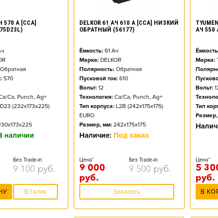
DELKOR 61 АЧ 610 А [CCA] НИЗКИЙ
TYUMEN
 570 А [CCA]
ОБРАТНЫЙ (56177)
АЧ 550
75D23L)
Ёмкость:
61
Ач
Ёмкость
ч
Марка:
DELKOR
Марка:
OR
Полярность:
Обратная
Полярно
Обратная
Пусковой ток:
610
Пусково
:
570
Вольт:
12
Вольт:
1
Технология:
Ca/Ca, Punch, Ag+
Техноло
Ca/Ca, Punch, Ag+
Тип корпуса:
L2B (242x175x175)
Тип кор
D23 (232x173x225)
EURO
Размер,
Размер, мм:
242x175x175
230x173x225
Налич
Наличие:
Под заказ
В наличии
Цена*
Без Trade-in
Цена*
Без Trade-in
9 000
5 30
9 500
руб.
9 100
руб.
руб.
руб.
Заказать
В КО
НУ
В 1 клик