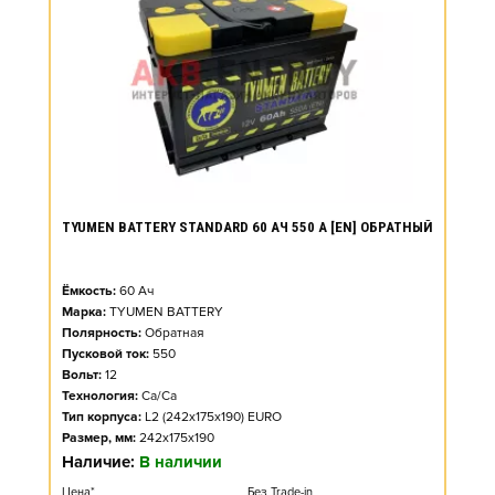
TYUMEN BATTERY STANDARD 60 АЧ 550 А [EN] ОБРАТНЫЙ
Ёмкость:
60
Ач
Марка:
TYUMEN BATTERY
Полярность:
Обратная
Пусковой ток:
550
Вольт:
12
Технология:
Ca/Ca
Тип корпуса:
L2 (242x175x190) EURO
Размер, мм:
242x175x190
Наличие:
В наличии
Цена*
Без Trade-in