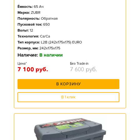
Ёмкость:
65
Ач
Марка:
ZUBR
Полярность:
Обратная
Пусковой ток:
650
Вольт:
12
Технология:
Ca/Ca
Тип корпуса:
L2B (242x175x175) EURO
Размер, мм:
242x175x175
Наличие:
В наличии
Цена*
Без Trade-in
7 100
руб.
7 600
руб.
В КОРЗИНУ
В 1 клик