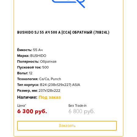
BUSHIDO SJ 55 АЧ 500 А [CCA] ОБРАТНЫЙ (70B24L)
Ёмкость:
55
Ач
Марка:
BUSHIDO
Полярность:
Обратная
Пусковой ток:
500
Вольт:
12
Технология:
Ca/Ca, Punch
Тип корпуса:
B24 (238x129x227) ASIA
Размер, мм:
237x128x222
Наличие:
Под заказ
Цена*
Без Trade-in
6 300
руб.
6 800
руб.
Заказать