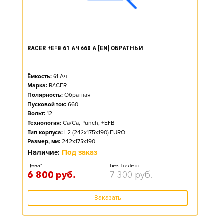
RACER +EFB 61 АЧ 660 А [EN] ОБРАТНЫЙ
Ёмкость:
61
Ач
Марка:
RACER
Полярность:
Обратная
Пусковой ток:
660
Вольт:
12
Технология:
Ca/Ca, Punch, +EFB
Тип корпуса:
L2 (242x175x190) EURO
Размер, мм:
242x175x190
Наличие:
Под заказ
Цена*
Без Trade-in
6 800
руб.
7 300
руб.
Заказать