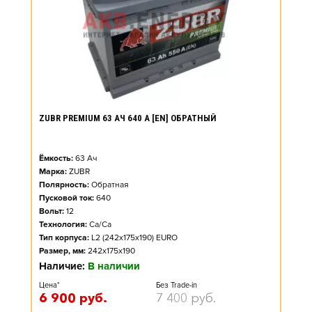
ZUBR PREMIUM 63 АЧ 640 А [EN] ОБРАТНЫЙ
Ёмкость:
63
Ач
Марка:
ZUBR
Полярность:
Обратная
Пусковой ток:
640
Вольт:
12
Технология:
Ca/Ca
Тип корпуса:
L2 (242x175x190) EURO
Размер, мм:
242x175x190
Наличие:
В наличии
Цена*
Без Trade-in
6 900
руб.
7 400
руб.