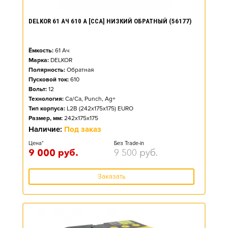
DELKOR 61 АЧ 610 А [CCA] НИЗКИЙ ОБРАТНЫЙ (56177)
Ёмкость:
61
Ач
Марка:
DELKOR
Полярность:
Обратная
Пусковой ток:
610
Вольт:
12
Технология:
Ca/Ca, Punch, Ag+
Тип корпуса:
L2B (242x175x175) EURO
Размер, мм:
242x175x175
Наличие:
Под заказ
Цена*
Без Trade-in
9 000
руб.
9 500
руб.
Заказать