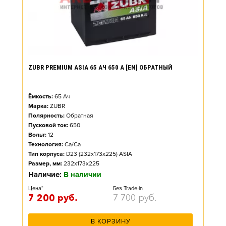
ZUBR PREMIUM ASIA 65 АЧ 650 А [EN] ОБРАТНЫЙ
Ёмкость:
65
Ач
Марка:
ZUBR
Полярность:
Обратная
Пусковой ток:
650
Вольт:
12
Технология:
Ca/Ca
Тип корпуса:
D23 (232x173x225) ASIA
Размер, мм:
232x173x225
Наличие:
В наличии
Цена*
Без Trade-in
7 200
руб.
7 700
руб.
В КОРЗИНУ