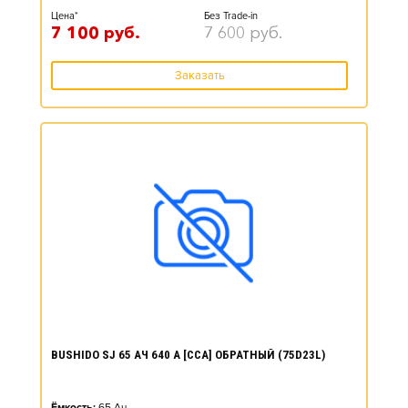
Цена*
Без Trade-in
7 100
руб.
7 600
руб.
Заказать
BUSHIDO SJ 65 АЧ 640 А [CCA] ОБРАТНЫЙ (75D23L)
Ёмкость:
65
Ач