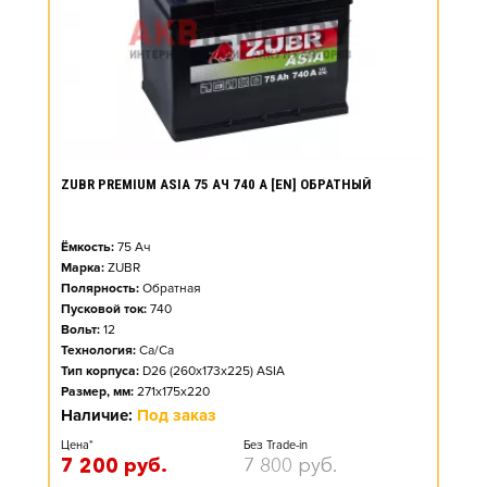
ZUBR PREMIUM ASIA 75 АЧ 740 А [EN] ОБРАТНЫЙ
Ёмкость:
75
Ач
Марка:
ZUBR
Полярность:
Обратная
Пусковой ток:
740
Вольт:
12
Технология:
Ca/Ca
Тип корпуса:
D26 (260x173x225) ASIA
Размер, мм:
271x175x220
Наличие:
Под заказ
Цена*
Без Trade-in
7 200
руб.
7 800
руб.