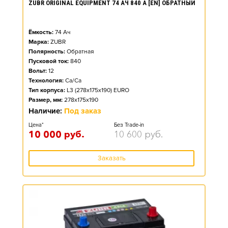
ZUBR ORIGINAL EQUIPMENT 74 АЧ 840 А [EN] ОБРАТНЫЙ
Ёмкость:
74
Ач
Марка:
ZUBR
Полярность:
Обратная
Пусковой ток:
840
Вольт:
12
Технология:
Ca/Ca
Тип корпуса:
L3 (278x175x190) EURO
Размер, мм:
278x175x190
Наличие:
Под заказ
Цена*
Без Trade-in
10 000
руб.
10 600
руб.
Заказать