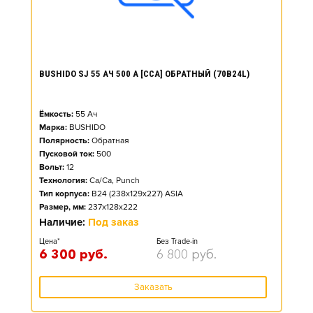
BUSHIDO SJ 55 АЧ 500 А [CCA] ОБРАТНЫЙ (70B24L)
Ёмкость:
55
Ач
Марка:
BUSHIDO
Полярность:
Обратная
Пусковой ток:
500
Вольт:
12
Технология:
Ca/Ca, Punch
Тип корпуса:
B24 (238x129x227) ASIA
Размер, мм:
237x128x222
Наличие:
Под заказ
Цена*
Без Trade-in
6 300
руб.
6 800
руб.
Заказать