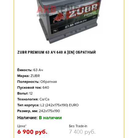
ZUBR PREMIUM 63 АЧ 640 А [EN] ОБРАТНЫЙ
Ёмкость:
63
Ач
Марка:
ZUBR
Полярность:
Обратная
Пусковой ток:
640
Вольт:
12
Технология:
Ca/Ca
Тип корпуса:
L2 (242x175x190) EURO
Размер, мм:
242x175x190
Наличие:
В наличии
Цена*
Без Trade-in
6 900
руб.
7 400
руб.