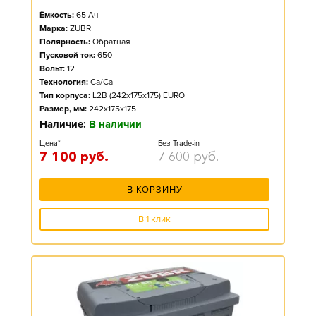
Ёмкость:
65
Ач
Марка:
ZUBR
Полярность:
Обратная
Пусковой ток:
650
Вольт:
12
Технология:
Ca/Ca
Тип корпуса:
L2B (242x175x175) EURO
Размер, мм:
242x175x175
Наличие:
В наличии
Цена*
Без Trade-in
7 100
руб.
7 600
руб.
В КОРЗИНУ
В 1 клик