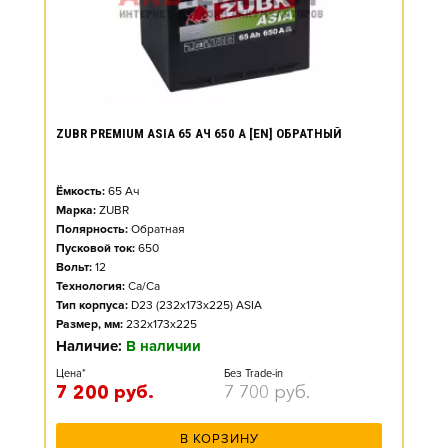
ZUBR PREMIUM ASIA 65 АЧ 650 А [EN] ОБРАТНЫЙ
Ёмкость:
65
Ач
Марка:
ZUBR
Полярность:
Обратная
Пусковой ток:
650
Вольт:
12
Технология:
Ca/Ca
Тип корпуса:
D23 (232x173x225) ASIA
Размер, мм:
232x173x225
Наличие:
В наличии
Цена*
Без Trade-in
7 200
руб.
7 700
руб.
В КОРЗИНУ