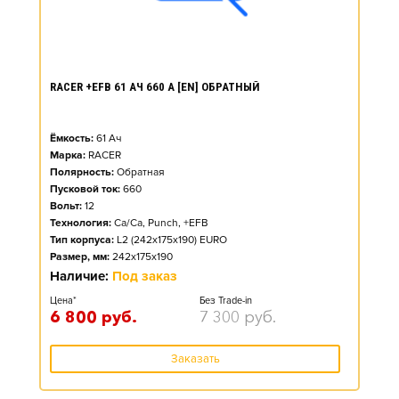
RACER +EFB 61 АЧ 660 А [EN] ОБРАТНЫЙ
Ёмкость:
61
Ач
Марка:
RACER
Полярность:
Обратная
Пусковой ток:
660
Вольт:
12
Технология:
Ca/Ca, Punch, +EFB
Тип корпуса:
L2 (242x175x190) EURO
Размер, мм:
242x175x190
Наличие:
Под заказ
Цена*
Без Trade-in
6 800
руб.
7 300
руб.
Заказать