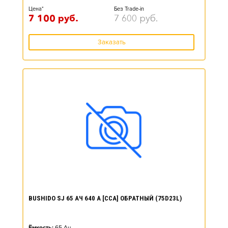
Цена*
Без Trade-in
7 100
руб.
7 600
руб.
Заказать
BUSHIDO SJ 65 АЧ 640 А [CCA] ОБРАТНЫЙ (75D23L)
Ёмкость:
65
Ач