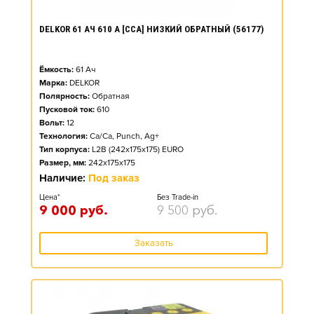
DELKOR 61 АЧ 610 А [CCA] НИЗКИЙ ОБРАТНЫЙ (56177)
Ёмкость:
61
Ач
Марка:
DELKOR
Полярность:
Обратная
Пусковой ток:
610
Вольт:
12
Технология:
Ca/Ca, Punch, Ag+
Тип корпуса:
L2B (242x175x175) EURO
Размер, мм:
242x175x175
Наличие:
Под заказ
Цена*
Без Trade-in
9 000
руб.
9 500
руб.
Заказать