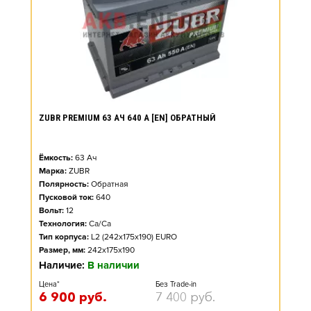
ZUBR PREMIUM 63 АЧ 640 А [EN] ОБРАТНЫЙ
Ёмкость:
63
Ач
Марка:
ZUBR
Полярность:
Обратная
Пусковой ток:
640
Вольт:
12
Технология:
Ca/Ca
Тип корпуса:
L2 (242x175x190) EURO
Размер, мм:
242x175x190
Наличие:
В наличии
Цена*
Без Trade-in
6 900
руб.
7 400
руб.