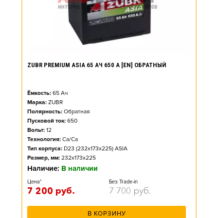
ZUBR PREMIUM ASIA 65 АЧ 650 А [EN] ОБРАТНЫЙ
Ёмкость:
65
Ач
Марка:
ZUBR
Полярность:
Обратная
Пусковой ток:
650
Вольт:
12
Технология:
Ca/Ca
Тип корпуса:
D23 (232x173x225) ASIA
Размер, мм:
232x173x225
Наличие:
В наличии
Цена*
Без Trade-in
7 200
руб.
7 700
руб.
В КОРЗИНУ