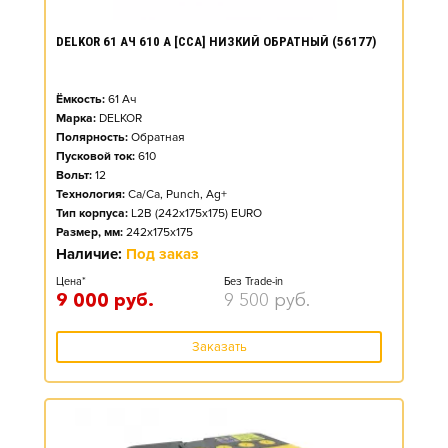
DELKOR 61 АЧ 610 А [CCA] НИЗКИЙ ОБРАТНЫЙ (56177)
Ёмкость:
61
Ач
Марка:
DELKOR
Полярность:
Обратная
Пусковой ток:
610
Вольт:
12
Технология:
Ca/Ca, Punch, Ag+
Тип корпуса:
L2B (242x175x175) EURO
Размер, мм:
242x175x175
Наличие:
Под заказ
Цена*
Без Trade-in
9 000
руб.
9 500
руб.
Заказать