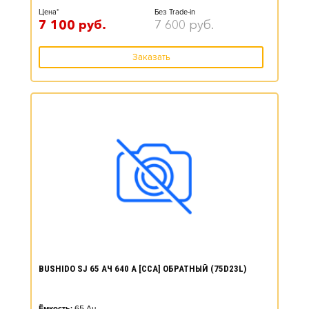
Цена*
Без Trade-in
7 100
руб.
7 600
руб.
Заказать
BUSHIDO SJ 65 АЧ 640 А [CCA] ОБРАТНЫЙ (75D23L)
Ёмкость:
65
Ач