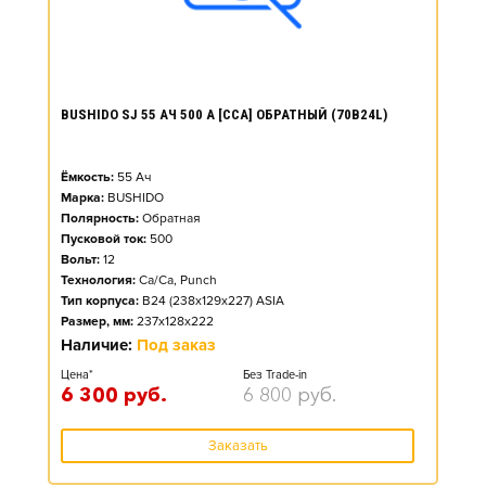
BUSHIDO SJ 55 АЧ 500 А [CCA] ОБРАТНЫЙ (70B24L)
Ёмкость:
55
Ач
Марка:
BUSHIDO
Полярность:
Обратная
Пусковой ток:
500
Вольт:
12
Технология:
Ca/Ca, Punch
Тип корпуса:
B24 (238x129x227) ASIA
Размер, мм:
237x128x222
Наличие:
Под заказ
Цена*
Без Trade-in
6 300
руб.
6 800
руб.
Заказать