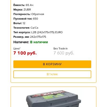
Ёмкость:
65
Ач
Марка:
ZUBR
Полярность:
Обратная
Пусковой ток:
650
Вольт:
12
Технология:
Ca/Ca
Тип корпуса:
L2B (242x175x175) EURO
Размер, мм:
242x175x175
Наличие:
В наличии
Цена*
Без Trade-in
7 100
руб.
7 600
руб.
В КОРЗИНУ
В 1 клик