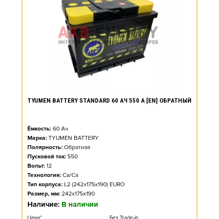
TYUMEN BATTERY STANDARD 60 АЧ 550 А [EN] ОБРАТНЫЙ
Ёмкость:
60
Ач
Марка:
TYUMEN BATTERY
Полярность:
Обратная
Пусковой ток:
550
Вольт:
12
Технология:
Ca/Ca
Тип корпуса:
L2 (242x175x190) EURO
Размер, мм:
242x175x190
Наличие:
В наличии
Цена*
Без Trade-in