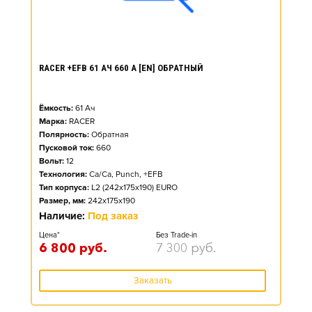
RACER +EFB 61 АЧ 660 А [EN] ОБРАТНЫЙ
Ёмкость:
61
Ач
Марка:
RACER
Полярность:
Обратная
Пусковой ток:
660
Вольт:
12
Технология:
Ca/Ca, Punch, +EFB
Тип корпуса:
L2 (242x175x190) EURO
Размер, мм:
242x175x190
Наличие:
Под заказ
Цена*
Без Trade-in
6 800
руб.
7 300
руб.
Заказать