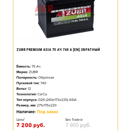
ZUBR PREMIUM ASIA 75 АЧ 740 А [EN] ОБРАТНЫЙ
Ёмкость:
75
Ач
Марка:
ZUBR
Полярность:
Обратная
Пусковой ток:
740
Вольт:
12
Технология:
Ca/Ca
Тип корпуса:
D26 (260x173x225) ASIA
Размер, мм:
271x175x220
Наличие:
Под заказ
Цена*
Без Trade-in
7 200
руб.
7 800
руб.