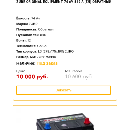
ZUBR ORIGINAL EQUIPMENT 74 АЧ 840 А [EN] ОБРАТНЫЙ
Ёмкость:
74
Ач
Марка:
ZUBR
Полярность:
Обратная
Пусковой ток:
840
Вольт:
12
Технология:
Ca/Ca
Тип корпуса:
L3 (278x175x190) EURO
Размер, мм:
278x175x190
Наличие:
Под заказ
Цена*
Без Trade-in
10 000
руб.
10 600
руб.
Заказать