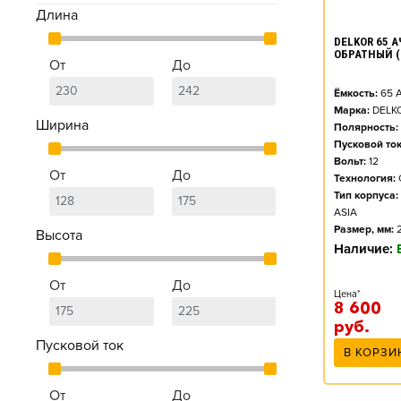
Длина
DELKOR 65 АЧ
ОБРАТНЫЙ (
От
До
Ёмкость:
65
А
Марка:
DELK
Ширина
Полярность:
Пусковой ток
Вольт:
12
От
До
Технология:
Тип корпуса:
ASIA
Размер, мм:
Высота
Наличие:
От
До
Цена*
8 600
руб.
Пусковой ток
В КОРЗИ
От
До