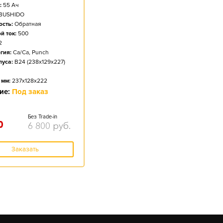
:
55
Ач
BUSHIDO
сть:
Обратная
й ток:
500
2
гия:
Ca/Ca, Punch
пуса:
B24 (238x129x227)
 мм:
237x128x222
ие:
Под заказ
Без Trade-in
0
6 800
руб.
Заказать