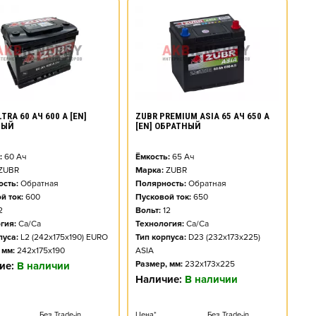
TRA 60 АЧ 600 А [EN]
ZUBR PREMIUM ASIA 65 АЧ 650 А
НЫЙ
[EN] ОБРАТНЫЙ
:
60
Ач
Ёмкость:
65
Ач
ZUBR
Марка:
ZUBR
сть:
Обратная
Полярность:
Обратная
й ток:
600
Пусковой ток:
650
2
Вольт:
12
гия:
Ca/Ca
Технология:
Ca/Ca
пуса:
L2 (242x175x190) EURO
Тип корпуса:
D23 (232x173x225)
 мм:
242x175x190
ASIA
Размер, мм:
232x173x225
ие:
В наличии
Наличие:
В наличии
Без Trade-in
Цена*
Без Trade-in