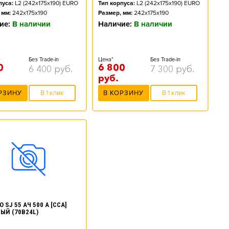
пуса:
L2 (242x175x190) EURO
Тип корпуса:
L2 (242x175x190) EURO
 мм:
242x175x190
Размер, мм:
242x175x190
ие:
В наличии
Наличие:
В наличии
Без Trade-in
Цена*
Без Trade-in
0
6 800
6 400
руб.
7 300
руб.
руб.
РЗИНУ
В 1 клик
В КОРЗИНУ
В 1 клик
 SJ 55 АЧ 500 А [CCA]
ЫЙ (70B24L)