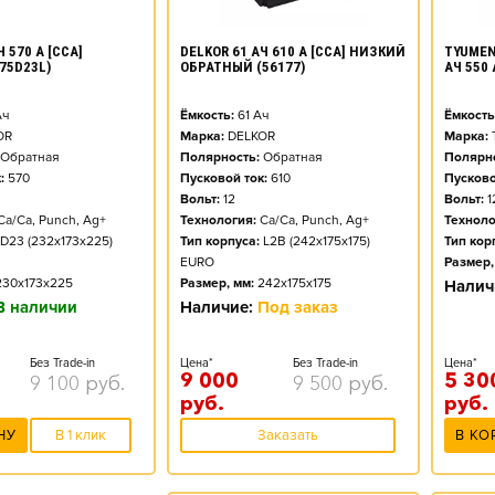
DELKOR 61 АЧ 610 А [CCA] НИЗКИЙ
TYUMEN
 570 А [CCA]
ОБРАТНЫЙ (56177)
АЧ 550
75D23L)
Ёмкость:
61
Ач
Ёмкость
ч
Марка:
DELKOR
Марка:
OR
Полярность:
Обратная
Полярно
Обратная
Пусковой ток:
610
Пусково
:
570
Вольт:
12
Вольт:
1
Технология:
Ca/Ca, Punch, Ag+
Техноло
Ca/Ca, Punch, Ag+
Тип корпуса:
L2B (242x175x175)
Тип кор
D23 (232x173x225)
EURO
Размер,
Размер, мм:
242x175x175
230x173x225
Налич
Наличие:
Под заказ
В наличии
Цена*
Без Trade-in
Цена*
Без Trade-in
9 000
5 30
9 500
руб.
9 100
руб.
руб.
руб.
Заказать
В КО
НУ
В 1 клик