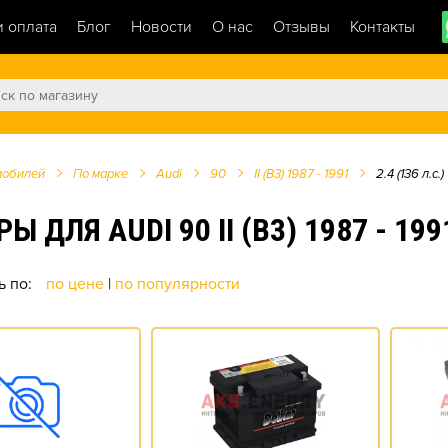
и оплата
Блог
Новости
О нас
Отзывы
Контакты
мобилей
По марке
Audi
90
II (B3) 1987 - 1991
2.4 (136 л.с.)
Я AUDI 90 II (B3) 1987 - 1991 
ь по:
по цене
|
по популярности