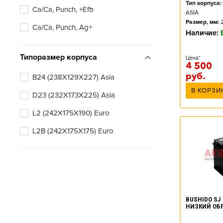
Тип корпуса:
Ca/Ca, Punch, +Efb
ASIA
Размер, мм:
Ca/Ca, Punch, Ag+
Наличие:
Типоразмер корпуса
Цена*
4 500
руб.
B24 (238X129X227) Asia
В КОРЗИ
D23 (232X173X225) Asia
L2 (242X175X190) Euro
L2B (242X175X175) Euro
BUSHIDO SJ 
НИЗКИЙ ОБ