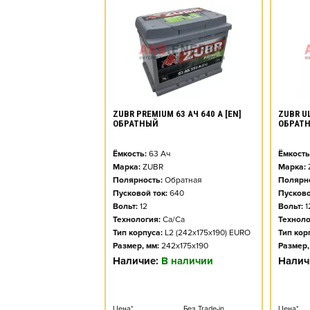
ZUBR PREMIUM 63 АЧ 640 А [EN]
ZUBR UL
ОБРАТНЫЙ
ОБРАТ
Ёмкость:
63
Ач
Ёмкость
Марка:
ZUBR
Марка:
Полярность:
Обратная
Полярно
Пусковой ток:
640
Пусково
Вольт:
12
Вольт:
1
Технология:
Ca/Ca
Техноло
Тип корпуса:
L2 (242x175x190) EURO
Тип кор
Размер, мм:
242x175x190
Размер,
Наличие:
В наличии
Налич
Цена*
Без Trade-in
Цена*