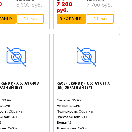
0
7 200
6 300
руб.
7 700
руб.
руб.
РЗИНУ
В 1 клик
В КОРЗИНУ
В 1 клик
RAND PRIX 60 АЧ 640 А
RACER GRAND PRIX 65 АЧ 680 А
БРАТНЫЙ (BY)
[EN] ОБРАТНЫЙ (BY)
:
60
Ач
Ёмкость:
65
Ач
RACER
Марка:
RACER
сть:
Обратная
Полярность:
Обратная
й ток:
640
Пусковой ток:
680
2
Вольт:
12
гия:
Ca/Ca
Технология:
Ca/Ca