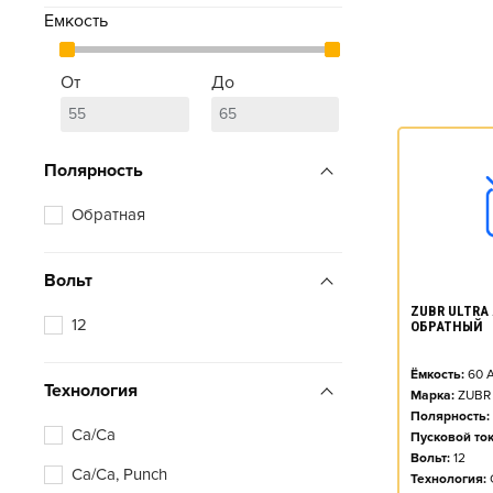
Емкость
От
До
Полярность
Обратная
Вольт
ZUBR ULTRA A
12
ОБРАТНЫЙ
Ёмкость:
60
А
Технология
Марка:
ZUBR
Полярность:
Ca/Ca
Пусковой ток
Вольт:
12
Ca/Ca, Punch
Технология: