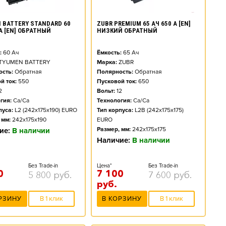
 BATTERY STANDARD 60
ZUBR PREMIUM 65 АЧ 650 А [EN]
 А [EN] ОБРАТНЫЙ
НИЗКИЙ ОБРАТНЫЙ
:
60
Ач
Ёмкость:
65
Ач
TYUMEN BATTERY
Марка:
ZUBR
сть:
Обратная
Полярность:
Обратная
й ток:
550
Пусковой ток:
650
2
Вольт:
12
гия:
Ca/Ca
Технология:
Ca/Ca
пуса:
L2 (242x175x190) EURO
Тип корпуса:
L2B (242x175x175)
 мм:
242x175x190
EURO
Размер, мм:
242x175x175
ие:
В наличии
Наличие:
В наличии
Без Trade-in
Цена*
Без Trade-in
0
7 100
5 800
руб.
7 600
руб.
руб.
РЗИНУ
В 1 клик
В КОРЗИНУ
В 1 клик