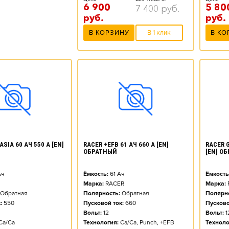
6 900
5 80
7 400
руб.
руб.
руб.
В КОРЗИНУ
В 1 клик
В КО
SIA 60 АЧ 550 А [EN]
RACER +EFB 61 АЧ 660 А [EN]
RACER G
ОБРАТНЫЙ
[EN] О
ч
Ёмкость:
61
Ач
Ёмкость
Марка:
RACER
Марка:
Обратная
Полярность:
Обратная
Полярно
:
550
Пусковой ток:
660
Пусково
Вольт:
12
Вольт:
1
Ca/Ca
Технология:
Ca/Ca, Punch, +EFB
Техноло