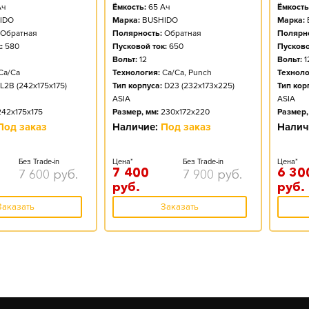
ч
Ёмкость:
65
Ач
Ёмкость
IDO
Марка:
BUSHIDO
Марка:
Обратная
Полярность:
Обратная
Полярно
:
580
Пусковой ток:
650
Пусково
Вольт:
12
Вольт:
1
Ca/Ca
Технология:
Ca/Ca, Punch
Техноло
L2B (242x175x175)
Тип корпуса:
D23 (232x173x225)
Тип кор
ASIA
ASIA
242x175x175
Размер, мм:
230x172x220
Размер,
Под заказ
Наличие:
Под заказ
Налич
Без Trade-in
Цена*
Без Trade-in
Цена*
7 400
6 30
7 600
руб.
7 900
руб.
руб.
руб.
Заказать
Заказать