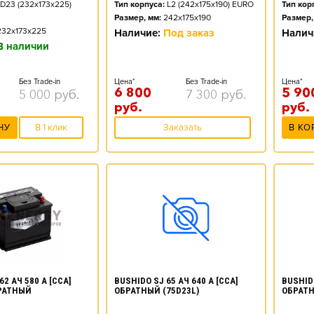
D23 (232x173x225)
Тип корпуса:
L2 (242x175x190) EURO
Тип кор
Размер, мм:
242x175x190
Размер,
232x173x225
Наличие:
Под заказ
Налич
В наличии
Без Trade-in
Цена*
Без Trade-in
Цена*
6 800
5 90
5 000
руб.
7 300
руб.
руб.
руб.
НУ
В 1 клик
Заказать
В КО
62 АЧ 580 А [CCA]
BUSHIDO SJ 65 АЧ 640 А [CCA]
BUSHIDO
РАТНЫЙ
ОБРАТНЫЙ (75D23L)
ОБРАТН