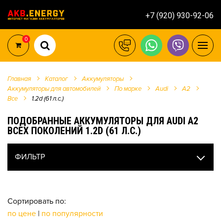
+7 (920) 930-92-06
0
Главная
Каталог
Аккумуляторы
Аккумуляторы для автомобилей
По марке
Audi
A2
Все
1.2d (61 л.с.)
ПОДОБРАННЫЕ АККУМУЛЯТОРЫ ДЛЯ AUDI A2
ВСЕХ ПОКОЛЕНИЙ 1.2D (61 Л.С.)
ФИЛЬТР
Сортировать по:
по цене
|
по популярности