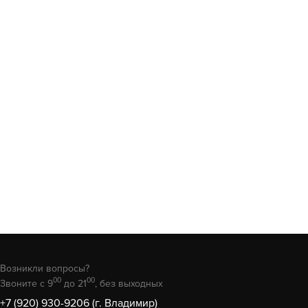
Возникли вопросы?
00
00
Звоните с 9
до 21
, без выходных
+7 (920) 930-9206 (г. Владимир)