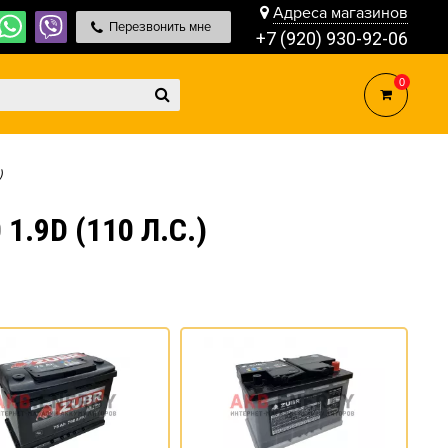
Адреса магазинов
Перезвонить мне
+7 (920) 930-92-06
0
)
.9D (110 Л.С.)