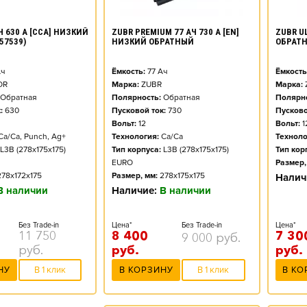
ZUBR PREMIUM 77 АЧ 730 А [EN]
ZUBR UL
Ч 630 А [CCA] НИЗКИЙ
НИЗКИЙ ОБРАТНЫЙ
ОБРАТ
57539)
Ёмкость:
77
Ач
Ёмкость
ч
Марка:
ZUBR
Марка:
OR
Полярность:
Обратная
Полярно
Обратная
Пусковой ток:
730
Пусково
:
630
Вольт:
12
Вольт:
1
Технология:
Ca/Ca
Техноло
Ca/Ca, Punch, Ag+
Тип корпуса:
L3B (278x175x175)
Тип кор
L3B (278x175x175)
EURO
Размер,
Размер, мм:
278x175x175
278x172x175
Налич
Наличие:
В наличии
В наличии
Цена*
Без Trade-in
Цена*
Без Trade-in
8 400
7 30
11 750
9 000
руб.
руб.
руб.
руб.
В КОРЗИНУ
В 1 клик
В КО
НУ
В 1 клик