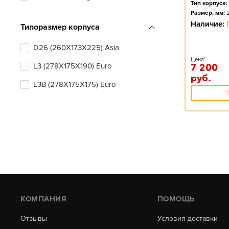
Тип корпуса:
Размер, мм:
Наличие:
Типоразмер корпуса
D26 (260X173X225) Asia
Цена*
L3 (278X175X190) Euro
7 200
руб.
L3B (278X175X175) Euro
КОМПАНИЯ
ПОМОЩЬ
Отзывы
Условия доставки