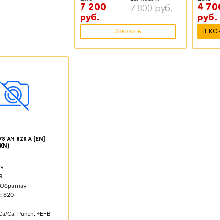
7 200
4 70
7 800
руб.
руб.
руб.
Заказать
В КО
8 АЧ 820 А [EN]
KN)
ч
R
Обратная
:
820
Ca/Ca, Punch, +EFB