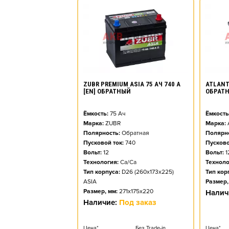
ZUBR PREMIUM ASIA 75 АЧ 740 А
ATLANT 
[EN] ОБРАТНЫЙ
ОБРАТ
Ёмкость:
75
Ач
Ёмкость
Марка:
ZUBR
Марка:
Полярность:
Обратная
Полярно
Пусковой ток:
740
Пусково
Вольт:
12
Вольт:
1
Технология:
Ca/Ca
Техноло
Тип корпуса:
D26 (260x173x225)
Тип кор
ASIA
Размер,
Размер, мм:
271x175x220
Налич
Наличие:
Под заказ
Цена*
Без Trade-in
Цена*