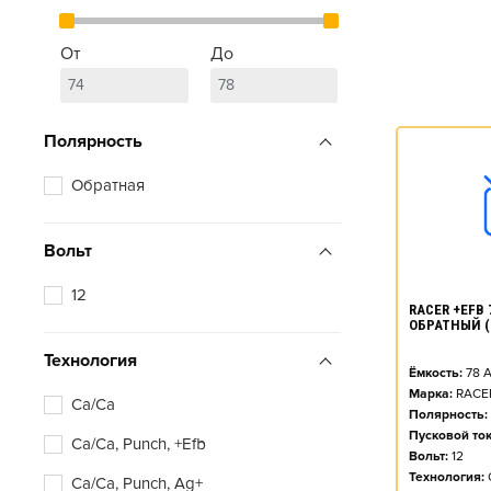
От
До
Полярность
Обратная
Вольт
12
RACER +EFB 7
ОБРАТНЫЙ (
Технология
Ёмкость:
78
А
Марка:
RACE
Ca/Ca
Полярность:
Пусковой ток
Ca/Ca, Punch, +Efb
Вольт:
12
Технология:
Ca/Ca, Punch, Ag+