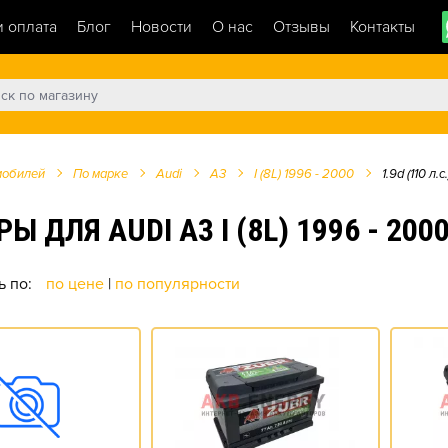
и оплата
Блог
Новости
О нас
Отзывы
Контакты
мобилей
По марке
Audi
A3
I (8L) 1996 - 2000
1.9d (110 л.с.
Я AUDI A3 I (8L) 1996 - 2000 1
ь по:
по цене
|
по популярности