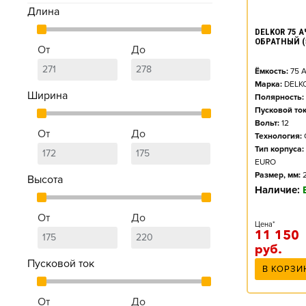
Длина
DELKOR 75 А
ОБРАТНЫЙ (
От
До
Ёмкость:
75
А
Марка:
DELK
Ширина
Полярность:
Пусковой ток
Вольт:
12
От
До
Технология:
Тип корпуса:
EURO
Размер, мм:
Высота
Наличие:
От
До
Цена*
11 150
руб.
Пусковой ток
В КОРЗИ
От
До