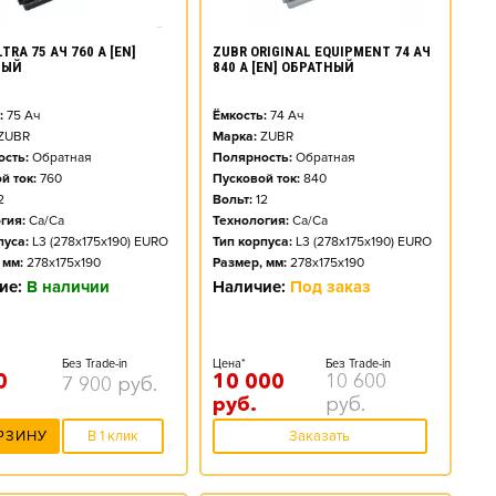
TRA 75 АЧ 760 А [EN]
ZUBR ORIGINAL EQUIPMENT 74 АЧ
НЫЙ
840 А [EN] ОБРАТНЫЙ
:
75
Ач
Ёмкость:
74
Ач
ZUBR
Марка:
ZUBR
сть:
Обратная
Полярность:
Обратная
й ток:
760
Пусковой ток:
840
2
Вольт:
12
гия:
Ca/Ca
Технология:
Ca/Ca
пуса:
L3 (278x175x190) EURO
Тип корпуса:
L3 (278x175x190) EURO
 мм:
278x175x190
Размер, мм:
278x175x190
ие:
В наличии
Наличие:
Под заказ
Без Trade-in
Цена*
Без Trade-in
0
10 000
10 600
7 900
руб.
руб.
руб.
РЗИНУ
В 1 клик
Заказать