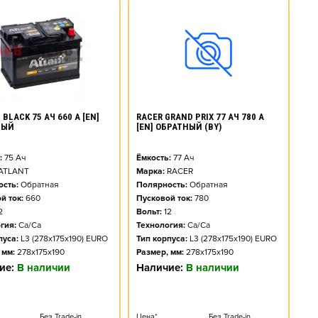
BLACK 75 АЧ 660 А [EN]
RACER GRAND PRIX 77 АЧ 780 А
НЫЙ
[EN] ОБРАТНЫЙ (BY)
:
75
Ач
Ёмкость:
77
Ач
ATLANT
Марка:
RACER
сть:
Обратная
Полярность:
Обратная
й ток:
660
Пусковой ток:
780
2
Вольт:
12
гия:
Ca/Ca
Технология:
Ca/Ca
пуса:
L3 (278x175x190) EURO
Тип корпуса:
L3 (278x175x190) EURO
 мм:
278x175x190
Размер, мм:
278x175x190
ие:
В наличии
Наличие:
В наличии
Без Trade-in
Цена*
Без Trade-in