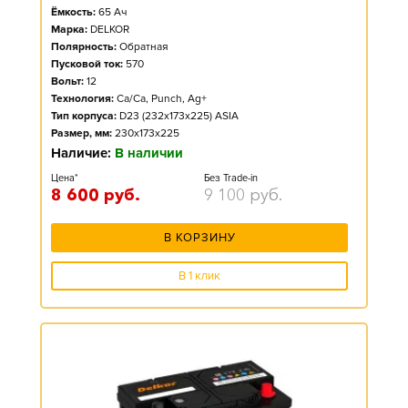
Ёмкость:
65
Ач
Марка:
DELKOR
Полярность:
Обратная
Пусковой ток:
570
Вольт:
12
Технология:
Ca/Ca, Punch, Ag+
Тип корпуса:
D23 (232x173x225) ASIA
Размер, мм:
230x173x225
Наличие:
В наличии
Цена*
Без Trade-in
8 600
руб.
9 100
руб.
В КОРЗИНУ
В 1 клик