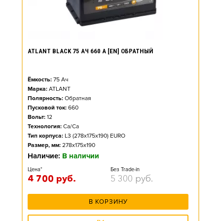
ATLANT BLACK 75 АЧ 660 А [EN] ОБРАТНЫЙ
Ёмкость:
75
Ач
Марка:
ATLANT
Полярность:
Обратная
Пусковой ток:
660
Вольт:
12
Технология:
Ca/Ca
Тип корпуса:
L3 (278x175x190) EURO
Размер, мм:
278x175x190
Наличие:
В наличии
Цена*
Без Trade-in
4 700
руб.
5 300
руб.
В КОРЗИНУ