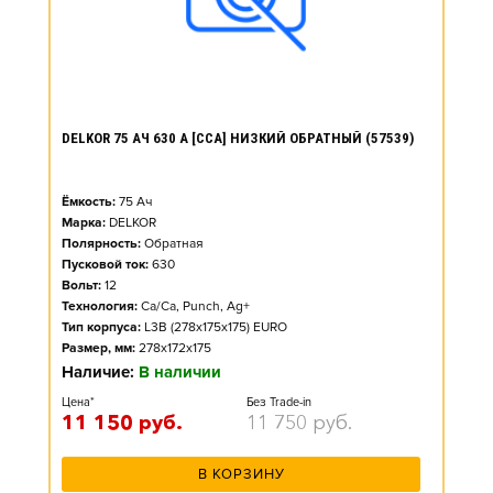
DELKOR 75 АЧ 630 А [CCA] НИЗКИЙ ОБРАТНЫЙ (57539)
Ёмкость:
75
Ач
Марка:
DELKOR
Полярность:
Обратная
Пусковой ток:
630
Вольт:
12
Технология:
Ca/Ca, Punch, Ag+
Тип корпуса:
L3B (278x175x175) EURO
Размер, мм:
278x172x175
Наличие:
В наличии
Цена*
Без Trade-in
11 150
руб.
11 750
руб.
В КОРЗИНУ