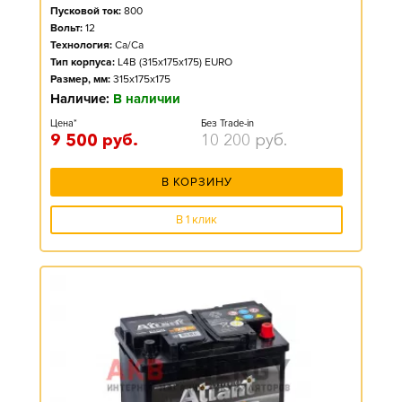
Пусковой ток:
800
Вольт:
12
Технология:
Ca/Ca
Тип корпуса:
L4B (315x175x175) EURO
Размер, мм:
315x175x175
Наличие:
В наличии
Цена*
Без Trade-in
9 500
руб.
10 200
руб.
В КОРЗИНУ
В 1 клик