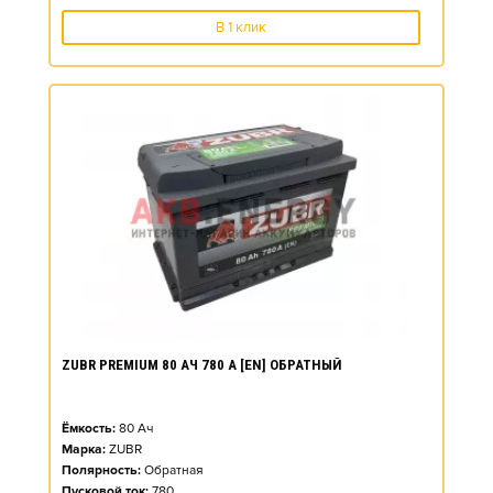
В 1 клик
ZUBR PREMIUM 80 АЧ 780 А [EN] ОБРАТНЫЙ
Ёмкость:
80
Ач
Марка:
ZUBR
Полярность:
Обратная
Пусковой ток:
780