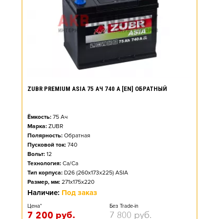
ZUBR PREMIUM ASIA 75 АЧ 740 А [EN] ОБРАТНЫЙ
Ёмкость:
75
Ач
Марка:
ZUBR
Полярность:
Обратная
Пусковой ток:
740
Вольт:
12
Технология:
Ca/Ca
Тип корпуса:
D26 (260x173x225) ASIA
Размер, мм:
271x175x220
Наличие:
Под заказ
Цена*
Без Trade-in
7 200
руб.
7 800
руб.