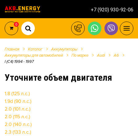
+7 (920) 930-92-06
0
Главная
Каталог
Аккумуляторы
Аккумуляторы для автомобилей
По марке
Audi
A6
I (C4) 1994 - 1997
Уточните объем двигателя
1.8 (125 л.с.)
1.9d (90 л.с.)
2.0 (101 л.с.)
2.0 (115 л.с.)
2.0 (140 л.с.)
2.3 (133 л.с.)