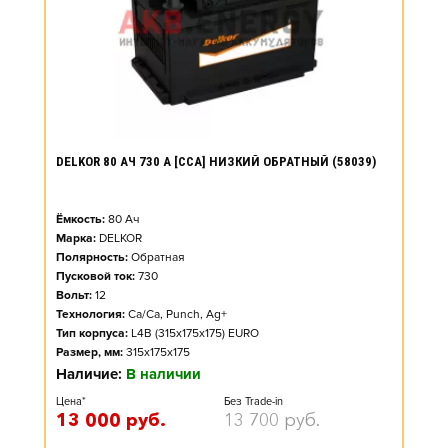
DELKOR 80 АЧ 730 А [CCA] НИЗКИЙ ОБРАТНЫЙ (58039)
Ёмкость:
80
Ач
Марка:
DELKOR
Полярность:
Обратная
Пусковой ток:
730
Вольт:
12
Технология:
Ca/Ca, Punch, Ag+
Тип корпуса:
L4B (315x175x175) EURO
Размер, мм:
315x175x175
Наличие:
В наличии
Цена*
Без Trade-in
13 000
руб.
13 700
руб.