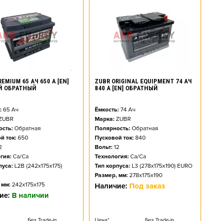
EMIUM 65 АЧ 650 А [EN]
ZUBR ORIGINAL EQUIPMENT 74 АЧ
Й ОБРАТНЫЙ
840 А [EN] ОБРАТНЫЙ
:
65
Ач
Ёмкость:
74
Ач
ZUBR
Марка:
ZUBR
сть:
Обратная
Полярность:
Обратная
й ток:
650
Пусковой ток:
840
2
Вольт:
12
гия:
Ca/Ca
Технология:
Ca/Ca
пуса:
L2B (242x175x175)
Тип корпуса:
L3 (278x175x190) EURO
Размер, мм:
278x175x190
 мм:
242x175x175
Наличие:
Под заказ
ие:
В наличии
Без Trade-in
Цена*
Без Trade-in