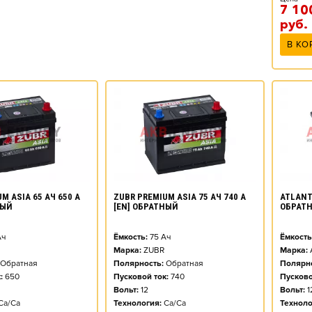
7 10
руб.
В КО
M ASIA 65 АЧ 650 А
ZUBR PREMIUM ASIA 75 АЧ 740 А
ATLANT 
НЫЙ
[EN] ОБРАТНЫЙ
ОБРАТ
ч
Ёмкость:
75
Ач
Ёмкость
Марка:
ZUBR
Марка:
Обратная
Полярность:
Обратная
Полярно
:
650
Пусковой ток:
740
Пусково
Вольт:
12
Вольт:
1
Ca/Ca
Технология:
Ca/Ca
Техноло