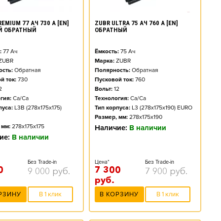
EMIUM 77 АЧ 730 А [EN]
ZUBR ULTRA 75 АЧ 760 А [EN]
Й ОБРАТНЫЙ
ОБРАТНЫЙ
:
77
Ач
Ёмкость:
75
Ач
ZUBR
Марка:
ZUBR
сть:
Обратная
Полярность:
Обратная
й ток:
730
Пусковой ток:
760
2
Вольт:
12
гия:
Ca/Ca
Технология:
Ca/Ca
пуса:
L3B (278x175x175)
Тип корпуса:
L3 (278x175x190) EURO
Размер, мм:
278x175x190
 мм:
278x175x175
Наличие:
В наличии
ие:
В наличии
Без Trade-in
Цена*
Без Trade-in
0
7 300
9 000
руб.
7 900
руб.
руб.
РЗИНУ
В 1 клик
В КОРЗИНУ
В 1 клик