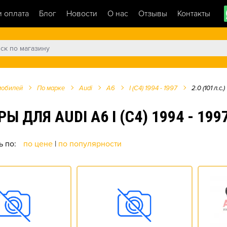
и оплата
Блог
Новости
О нас
Отзывы
Контакты
мобилей
По марке
Audi
A6
I (C4) 1994 - 1997
2.0 (101 л.с.)
Я AUDI A6 I (C4) 1994 - 1997 2
ь по:
по цене
|
по популярности