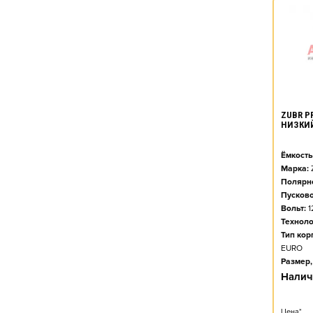
ZUBR PR
НИЗКИ
Ёмкость
Марка:
Полярно
Пусково
Вольт:
1
Техноло
Тип кор
EURO
Размер,
Налич
Цена*