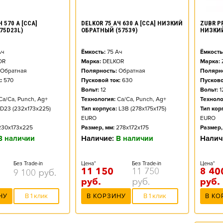
ZUBR PR
 570 А [CCA]
DELKOR 75 АЧ 630 А [CCA] НИЗКИЙ
НИЗКИ
75D23L)
ОБРАТНЫЙ (57539)
Ёмкость
ч
Ёмкость:
75
Ач
Марка:
OR
Марка:
DELKOR
Полярно
Обратная
Полярность:
Обратная
Пусково
:
570
Пусковой ток:
630
Вольт:
1
Вольт:
12
Техноло
Ca/Ca, Punch, Ag+
Технология:
Ca/Ca, Punch, Ag+
Тип кор
D23 (232x173x225)
Тип корпуса:
L3B (278x175x175)
EURO
EURO
Размер,
230x173x225
Размер, мм:
278x172x175
Налич
В наличии
Наличие:
В наличии
Цена*
Без Trade-in
Цена*
Без Trade-in
8 40
11 150
11 750
9 100
руб.
руб.
руб.
руб.
В КО
НУ
В 1 клик
В КОРЗИНУ
В 1 клик