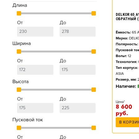
Длина
DELKOR 65 АЧ
ОБРАТНЫЙ (
От
До
Ёмкость:
65
А
Марка:
DELK
Ширина
Полярность:
Пусковой ток
Вольт:
12
От
До
Технология:
Тип корпуса:
ASIA
Размер, мм:
Высота
Наличие:
От
До
Цена*
8 600
руб.
Пусковой ток
В КОРЗИ
От
До