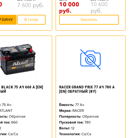
0
10 000
10 600
7 600
руб.
руб.
руб.
РЗИНУ
В 1 клик
Заказать
BLACK 75 АЧ 660 А [EN]
RACER GRAND PRIX 77 АЧ 780 А
НЫЙ
[EN] ОБРАТНЫЙ (BY)
:
75
Ач
Ёмкость:
77
Ач
ATLANT
Марка:
RACER
сть:
Обратная
Полярность:
Обратная
й ток:
660
Пусковой ток:
780
2
Вольт:
12
гия:
Ca/Ca
Технология:
Ca/Ca