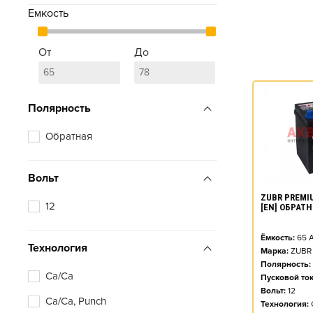
Емкость
От
До
Полярность
Обратная
Вольт
ZUBR PREMIU
12
[EN] ОБРАТ
Ёмкость:
65
А
Технология
Марка:
ZUBR
Полярность:
Ca/Ca
Пусковой ток
Вольт:
12
Ca/Ca, Punch
Технология: