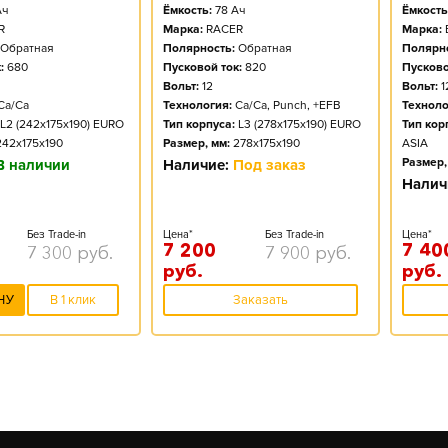
ч
Ёмкость:
78
Ач
Ёмкость
R
Марка:
RACER
Марка:
Обратная
Полярность:
Обратная
Полярно
:
680
Пусковой ток:
820
Пусково
Вольт:
12
Вольт:
1
Ca/Ca
Технология:
Ca/Ca, Punch, +EFB
Техноло
L2 (242x175x190) EURO
Тип корпуса:
L3 (278x175x190) EURO
Тип кор
242x175x190
Размер, мм:
278x175x190
ASIA
Размер,
В наличии
Наличие:
Под заказ
Налич
Без Trade-in
Цена*
Без Trade-in
Цена*
7 200
7 40
7 300
руб.
7 900
руб.
руб.
руб.
НУ
В 1 клик
Заказать