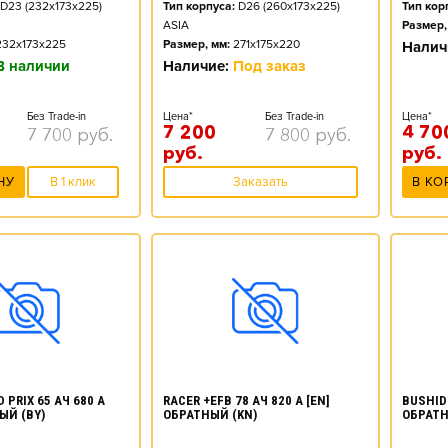
D23 (232x173x225)
Тип корпуса:
D26 (260x173x225)
Тип кор
ASIA
Размер,
232x173x225
Размер, мм:
271x175x220
Налич
В наличии
Наличие:
Под заказ
Без Trade-in
Цена*
Без Trade-in
Цена*
7 200
4 70
7 700
руб.
7 800
руб.
руб.
руб.
НУ
В 1 клик
Заказать
В КО
 PRIX 65 АЧ 680 А
RACER +EFB 78 АЧ 820 А [EN]
BUSHIDO
ЫЙ (BY)
ОБРАТНЫЙ (KN)
ОБРАТН