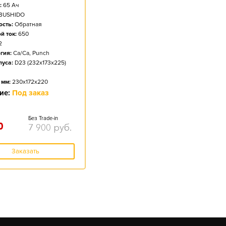
:
65
Ач
BUSHIDO
сть:
Обратная
й ток:
650
2
гия:
Ca/Ca, Punch
пуса:
D23 (232x173x225)
 мм:
230x172x220
ие:
Под заказ
Без Trade-in
0
7 900
руб.
Заказать