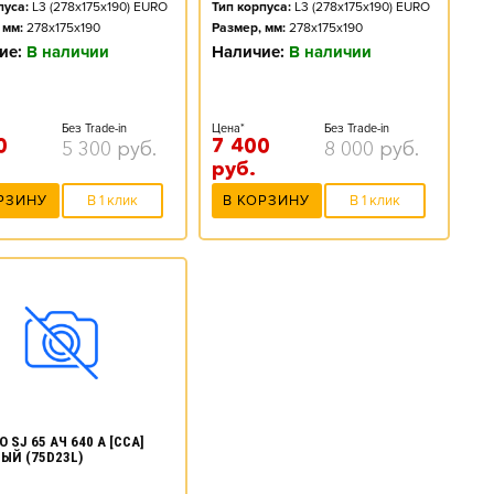
пуса:
L3 (278x175x190) EURO
Тип корпуса:
L3 (278x175x190) EURO
 мм:
278x175x190
Размер, мм:
278x175x190
ие:
В наличии
Наличие:
В наличии
Без Trade-in
Цена*
Без Trade-in
0
7 400
5 300
руб.
8 000
руб.
руб.
РЗИНУ
В 1 клик
В КОРЗИНУ
В 1 клик
 SJ 65 АЧ 640 А [CCA]
ЫЙ (75D23L)