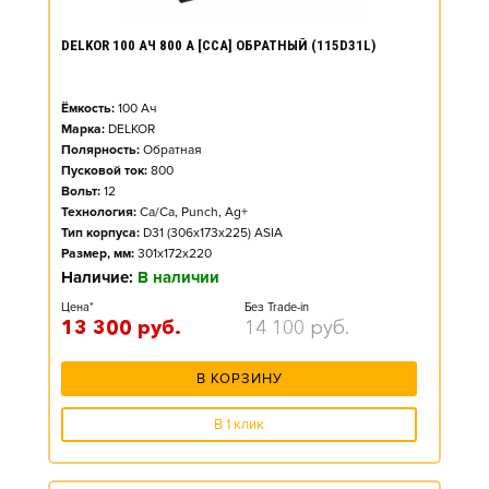
DELKOR 100 АЧ 800 А [CCA] ОБРАТНЫЙ (115D31L)
Ёмкость:
100
Ач
Марка:
DELKOR
Полярность:
Обратная
Пусковой ток:
800
Вольт:
12
Технология:
Ca/Ca, Punch, Ag+
Тип корпуса:
D31 (306x173x225) ASIA
Размер, мм:
301x172x220
Наличие:
В наличии
Цена*
Без Trade-in
13 300
руб.
14 100
руб.
В КОРЗИНУ
В 1 клик