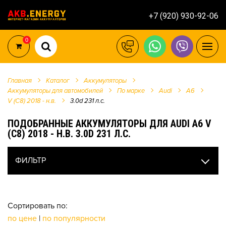
+7 (920) 930-92-06
0
Главная
Каталог
Аккумуляторы
Аккумуляторы для автомобилей
По марке
Audi
A6
V (C8) 2018 - н.в.
3.0d 231 л.c.
ПОДОБРАННЫЕ АККУМУЛЯТОРЫ ДЛЯ AUDI A6 V
(C8) 2018 - Н.В. 3.0D 231 Л.C.
ФИЛЬТР
Сортировать по:
по цене
|
по популярности