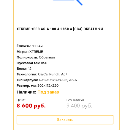
XTREME +EFB ASIA 100 АЧ 850 А [CCA] ОБРАТНЫЙ
Ёмкость:
100
Ач
Марка:
XTREME
Полярность:
Обратная
Пусковой ток:
850
Вольт:
12
Технология:
Ca/Ca, Punch, Ag+
Тип корпуса:
D31 (306x173x225) ASIA
Размер, мм:
302x172x220
Наличие:
Под заказ
Цена*
Без Trade-in
8 600
руб.
9 400
руб.
Заказать