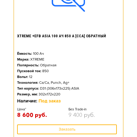
XTREME +EFB ASIA 100 АЧ 850 А [CCA] ОБРАТНЫЙ
Ёмкость:
100
Ач
Марка:
XTREME
Полярность:
Обратная
Пусковой ток:
850
Вольт:
12
Технология:
Ca/Ca, Punch, Ag+
Тип корпуса:
D31 (306x173x225) ASIA
Размер, мм:
302x172x220
Наличие:
Под заказ
Цена*
Без Trade-in
8 600
руб.
9 400
руб.
Заказать