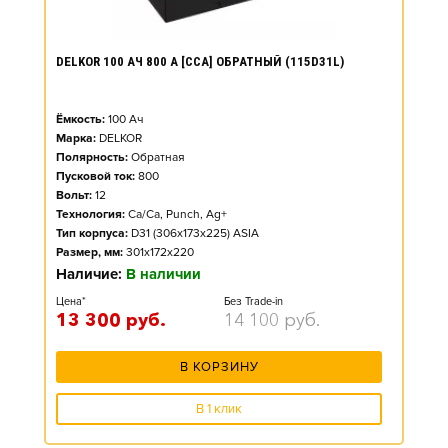
DELKOR 100 АЧ 800 А [CCA] ОБРАТНЫЙ (115D31L)
Ёмкость:
100
Ач
Марка:
DELKOR
Полярность:
Обратная
Пусковой ток:
800
Вольт:
12
Технология:
Ca/Ca, Punch, Ag+
Тип корпуса:
D31 (306x173x225) ASIA
Размер, мм:
301x172x220
Наличие:
В наличии
Цена*
Без Trade-in
13 300
руб.
14 100
руб.
В КОРЗИНУ
В 1 клик