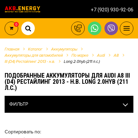
+7 (920) 930-92-06
0
Главная
Каталог
Аккумуляторы
Аккумуляторы для автомобилей
По марке
Audi
A8
III (D4) Рестайлинг 2013 - н.в.
Long 2.0hyb (211 л.с.)
ПОДОБРАННЫЕ АККУМУЛЯТОРЫ ДЛЯ AUDI A8 III
(D4) РЕСТАЙЛИНГ 2013 - Н.В. LONG 2.0HYB (211
Л.С.)
ФИЛЬТР
Сортировать по: