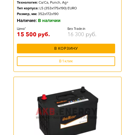
Технология:
Ca/Ca, Punch, Ag+
Тип корпуса:
L5 (353x175x190) EURO
Размер, мм:
352x172x190
Наличие:
В наличии
Цена*
Без Trade-in
15 500
руб.
16 300
руб.
В КОРЗИНУ
В 1 клик