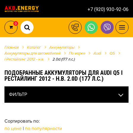
+7 (920) 930-92-06
0
Главная
Каталог
Аккумуляторы
Аккумуляторы для автомобилей
По марке
Audi
Q5
I Рестайлинг 2012 - н.в.
2.0d (177 л.с.)
ПОДОБРАННЫЕ АККУМУЛЯТОРЫ ДЛЯ AUDI Q5 I
РЕСТАЙЛИНГ 2012 - Н.В. 2.0D (177 Л.С.)
ФИЛЬТР
Сортировать по:
по цене
|
по популярности