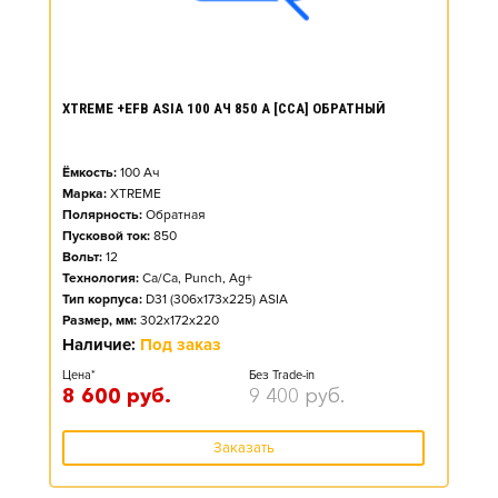
XTREME +EFB ASIA 100 АЧ 850 А [CCA] ОБРАТНЫЙ
Ёмкость:
100
Ач
Марка:
XTREME
Полярность:
Обратная
Пусковой ток:
850
Вольт:
12
Технология:
Ca/Ca, Punch, Ag+
Тип корпуса:
D31 (306x173x225) ASIA
Размер, мм:
302x172x220
Наличие:
Под заказ
Цена*
Без Trade-in
8 600
руб.
9 400
руб.
Заказать