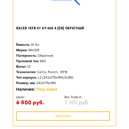
RACER +EFB 61 АЧ 660 А [EN] ОБРАТНЫЙ
Ёмкость:
61
Ач
Марка:
RACER
Полярность:
Обратная
Пусковой ток:
660
Вольт:
12
Технология:
Ca/Ca, Punch, +EFB
Тип корпуса:
L2 (242x175x190) EURO
Размер, мм:
242x175x190
Наличие:
Под заказ
Цена*
Без Trade-in
6 800
руб.
7 300
руб.
Заказать