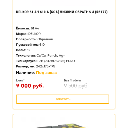
DELKOR 61 АЧ 610 А [CCA] НИЗКИЙ ОБРАТНЫЙ (56177)
Ёмкость:
61
Ач
Марка:
DELKOR
Полярность:
Обратная
Пусковой ток:
610
Вольт:
12
Технология:
Ca/Ca, Punch, Ag+
Тип корпуса:
L2B (242x175x175) EURO
Размер, мм:
242x175x175
Наличие:
Под заказ
Цена*
Без Trade-in
9 000
руб.
9 500
руб.
Заказать