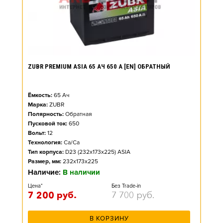
ZUBR PREMIUM ASIA 65 АЧ 650 А [EN] ОБРАТНЫЙ
Ёмкость:
65
Ач
Марка:
ZUBR
Полярность:
Обратная
Пусковой ток:
650
Вольт:
12
Технология:
Ca/Ca
Тип корпуса:
D23 (232x173x225) ASIA
Размер, мм:
232x173x225
Наличие:
В наличии
Цена*
Без Trade-in
7 200
руб.
7 700
руб.
В КОРЗИНУ