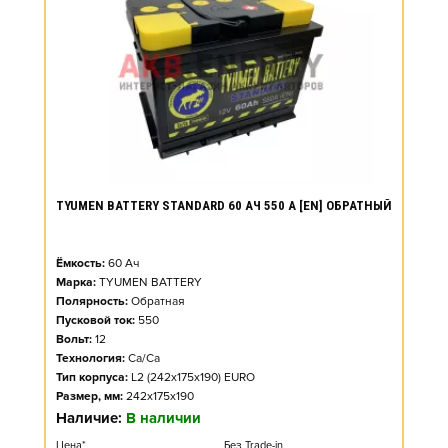
TYUMEN BATTERY STANDARD 60 АЧ 550 А [EN] ОБРАТНЫЙ
Ёмкость:
60
Ач
Марка:
TYUMEN BATTERY
Полярность:
Обратная
Пусковой ток:
550
Вольт:
12
Технология:
Ca/Ca
Тип корпуса:
L2 (242x175x190) EURO
Размер, мм:
242x175x190
Наличие:
В наличии
Цена*
Без Trade-in