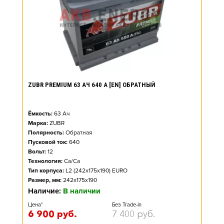
ZUBR PREMIUM 63 АЧ 640 А [EN] ОБРАТНЫЙ
Ёмкость:
63
Ач
Марка:
ZUBR
Полярность:
Обратная
Пусковой ток:
640
Вольт:
12
Технология:
Ca/Ca
Тип корпуса:
L2 (242x175x190) EURO
Размер, мм:
242x175x190
Наличие:
В наличии
Цена*
Без Trade-in
6 900
руб.
7 400
руб.