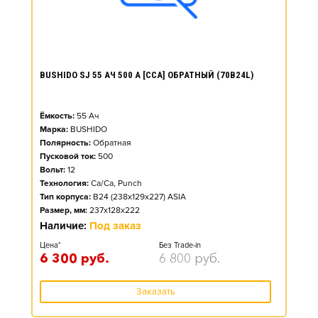
BUSHIDO SJ 55 АЧ 500 А [CCA] ОБРАТНЫЙ (70B24L)
Ёмкость:
55
Ач
Марка:
BUSHIDO
Полярность:
Обратная
Пусковой ток:
500
Вольт:
12
Технология:
Ca/Ca, Punch
Тип корпуса:
B24 (238x129x227) ASIA
Размер, мм:
237x128x222
Наличие:
Под заказ
Цена*
Без Trade-in
6 300
руб.
6 800
руб.
Заказать