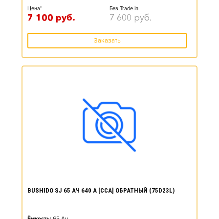
Цена*
Без Trade-in
7 100
руб.
7 600
руб.
Заказать
BUSHIDO SJ 65 АЧ 640 А [CCA] ОБРАТНЫЙ (75D23L)
Ёмкость:
65
Ач