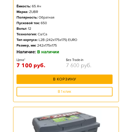
Ёмкость:
65
Ач
Марка:
ZUBR
Полярность:
Обратная
Пусковой ток:
650
Вольт:
12
Технология:
Ca/Ca
Тип корпуса:
L2B (242x175x175) EURO
Размер, мм:
242x175x175
Наличие:
В наличии
Цена*
Без Trade-in
7 100
руб.
7 600
руб.
В КОРЗИНУ
В 1 клик