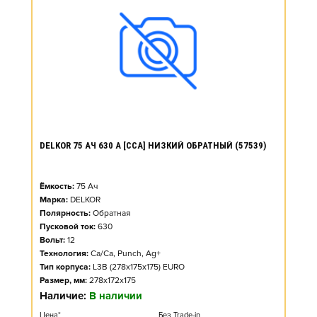
DELKOR 75 АЧ 630 А [CCA] НИЗКИЙ ОБРАТНЫЙ (57539)
Ёмкость:
75
Ач
Марка:
DELKOR
Полярность:
Обратная
Пусковой ток:
630
Вольт:
12
Технология:
Ca/Ca, Punch, Ag+
Тип корпуса:
L3B (278x175x175) EURO
Размер, мм:
278x172x175
Наличие:
В наличии
Цена*
Без Trade-in