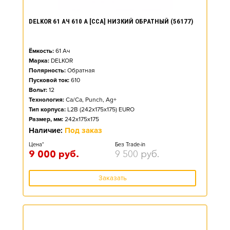
DELKOR 61 АЧ 610 А [CCA] НИЗКИЙ ОБРАТНЫЙ (56177)
Ёмкость:
61
Ач
Марка:
DELKOR
Полярность:
Обратная
Пусковой ток:
610
Вольт:
12
Технология:
Ca/Ca, Punch, Ag+
Тип корпуса:
L2B (242x175x175) EURO
Размер, мм:
242x175x175
Наличие:
Под заказ
Цена*
Без Trade-in
9 000
руб.
9 500
руб.
Заказать