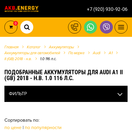
+7 (920) 930-92-06
0
Главная
Каталог
Аккумуляторы
Аккумуляторы для автомобилей
По марке
Audi
A1
II (GB) 2018 - н.в.
1.0 116 л.c.
ПОДОБРАННЫЕ АККУМУЛЯТОРЫ ДЛЯ AUDI A1 II
(GB) 2018 - Н.В. 1.0 116 Л.C.
ФИЛЬТР
Сортировать по:
по цене
|
по популярности