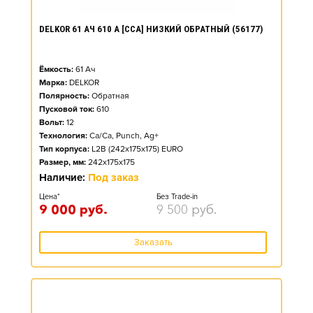
DELKOR 61 АЧ 610 А [CCA] НИЗКИЙ ОБРАТНЫЙ (56177)
Ёмкость:
61
Ач
Марка:
DELKOR
Полярность:
Обратная
Пусковой ток:
610
Вольт:
12
Технология:
Ca/Ca, Punch, Ag+
Тип корпуса:
L2B (242x175x175) EURO
Размер, мм:
242x175x175
Наличие:
Под заказ
Цена*
Без Trade-in
9 000
руб.
9 500
руб.
Заказать