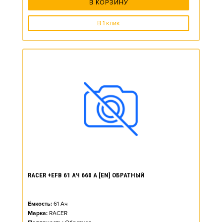
В КОРЗИНУ
В 1 клик
RACER +EFB 61 АЧ 660 А [EN] ОБРАТНЫЙ
Ёмкость:
61
Ач
Марка:
RACER