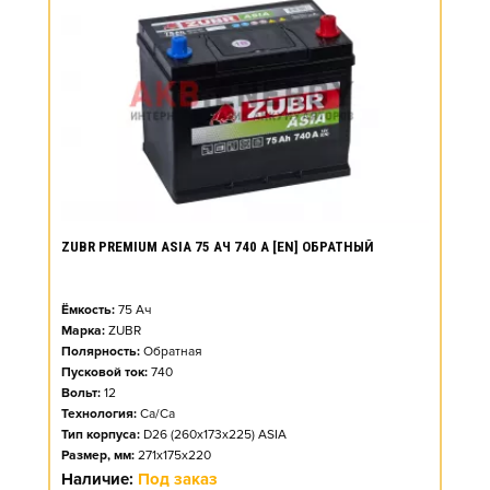
ZUBR PREMIUM ASIA 75 АЧ 740 А [EN] ОБРАТНЫЙ
Ёмкость:
75
Ач
Марка:
ZUBR
Полярность:
Обратная
Пусковой ток:
740
Вольт:
12
Технология:
Ca/Ca
Тип корпуса:
D26 (260x173x225) ASIA
Размер, мм:
271x175x220
Наличие:
Под заказ