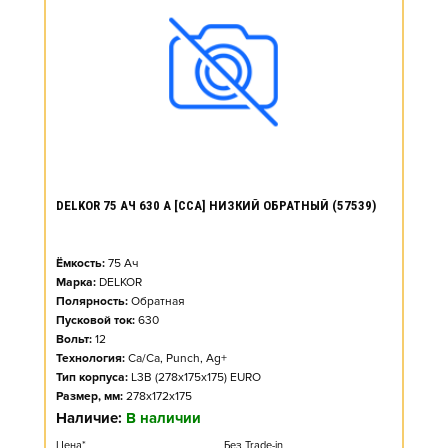
DELKOR 75 АЧ 630 А [CCA] НИЗКИЙ ОБРАТНЫЙ (57539)
Ёмкость:
75
Ач
Марка:
DELKOR
Полярность:
Обратная
Пусковой ток:
630
Вольт:
12
Технология:
Ca/Ca, Punch, Ag+
Тип корпуса:
L3B (278x175x175) EURO
Размер, мм:
278x172x175
Наличие:
В наличии
Цена*
Без Trade-in