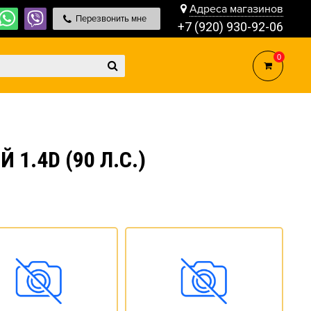
Адреса магазинов
Перезвонить мне
+7 (920) 930-92-06
0
1.4D (90 Л.С.)