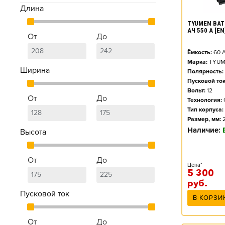
Длина
TYUMEN BAT
АЧ 550 А [E
От
До
Ёмкость:
60
А
Марка:
TYUM
Ширина
Полярность:
Пусковой ток
Вольт:
12
От
До
Технология:
Тип корпуса:
Размер, мм:
Наличие:
Высота
От
До
Цена*
5 300
руб.
Пусковой ток
В КОРЗИ
От
До