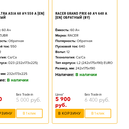
TRA ASIA 60 АЧ 550 А [EN]
RACER GRAND PRIX 60 АЧ 640 А
НЫЙ
[EN] ОБРАТНЫЙ (BY)
:
60
Ач
Ёмкость:
60
Ач
ZUBR
Марка:
RACER
сть:
Обратная
Полярность:
Обратная
й ток:
550
Пусковой ток:
640
2
Вольт:
12
гия:
Ca/Ca
Технология:
Ca/Ca
пуса:
D23 (232x173x225)
Тип корпуса:
L2 (242x175x190) EURO
Размер, мм:
242x175x190
 мм:
232x173x225
Наличие:
В наличии
ие:
В наличии
Без Trade-in
Цена*
Без Trade-in
0
5 900
5 000
руб.
6 400
руб.
руб.
РЗИНУ
В 1 клик
В КОРЗИНУ
В 1 клик