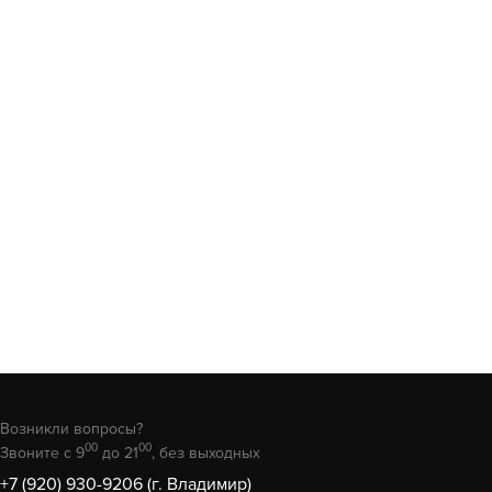
Возникли вопросы?
00
00
Звоните с 9
до 21
, без выходных
+7 (920) 930-9206 (г. Владимир)