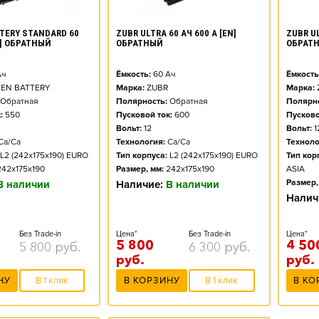
TERY STANDARD 60
ZUBR ULTRA 60 АЧ 600 А [EN]
ZUBR UL
N] ОБРАТНЫЙ
ОБРАТНЫЙ
ОБРАТ
ч
Ёмкость:
60
Ач
Ёмкость
EN BATTERY
Марка:
ZUBR
Марка:
Обратная
Полярность:
Обратная
Полярно
:
550
Пусковой ток:
600
Пусково
Вольт:
12
Вольт:
1
Ca/Ca
Технология:
Ca/Ca
Техноло
L2 (242x175x190) EURO
Тип корпуса:
L2 (242x175x190) EURO
Тип кор
242x175x190
Размер, мм:
242x175x190
ASIA
Размер,
В наличии
Наличие:
В наличии
Налич
Без Trade-in
Цена*
Без Trade-in
Цена*
5 800
4 50
5 800
руб.
6 300
руб.
руб.
руб.
НУ
В 1 клик
В КОРЗИНУ
В 1 клик
В КО