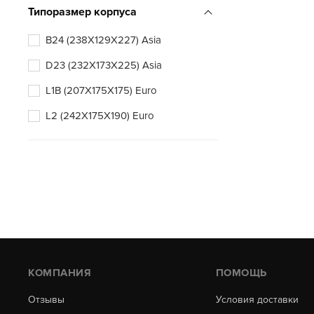
Типоразмер корпуса
B24 (238X129X227) Asia
D23 (232X173X225) Asia
L1B (207X175X175) Euro
L2 (242X175X190) Euro
КОМПАНИЯ
ПОМОЩЬ
Отзывы
Условия доставки