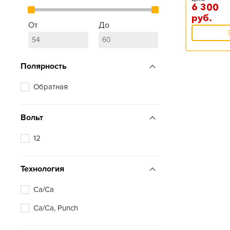
6 300
руб.
От
До
Полярность
Обратная
Вольт
12
Технология
Ca/Ca
Ca/Ca, Punch