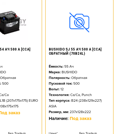
54 АЧ 500 А [CCA]
BUSHIDO SJ 55 АЧ 500 А [CCA]
ОБРАТНЫЙ (70B24L)
ч
Ёмкость:
55
Ач
IDO
Марка:
BUSHIDO
Обратная
Полярность:
Обратная
:
500
Пусковой ток:
500
Вольт:
12
Ca/Ca
Технология:
Ca/Ca, Punch
L1B (207x175x175) EURO
Тип корпуса:
B24 (238x129x227)
208x175x175
ASIA
Размер, мм:
237x128x222
Под заказ
Наличие:
Под заказ
Без Trade-in
Цена*
Без Trade-in