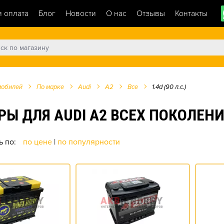
и оплата
Блог
Новости
О нас
Отзывы
Контакты
мобилей
По марке
Audi
A2
Все
1.4d (90 л.с.)
ДЛЯ AUDI A2 ВСЕХ ПОКОЛЕНИЙ 
ь по:
по цене
|
по популярности