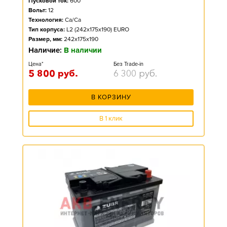
Пусковой ток:
600
Вольт:
12
Технология:
Ca/Ca
Тип корпуса:
L2 (242x175x190) EURO
Размер, мм:
242x175x190
Наличие:
В наличии
Цена*
Без Trade-in
5 800
руб.
6 300
руб.
В КОРЗИНУ
В 1 клик