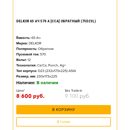
DELKOR 65 АЧ 570 А [CCA] ОБРАТНЫЙ (75D23L)
Ёмкость:
65
Ач
Марка:
DELKOR
Полярность:
Обратная
Пусковой ток:
570
Вольт:
12
Технология:
Ca/Ca, Punch, Ag+
Тип корпуса:
D23 (232x173x225) ASIA
Размер, мм:
230x173x225
Наличие:
В наличии
Цена*
Без Trade-in
8 600
руб.
9 100
руб.
В КОРЗИНУ
В 1 клик