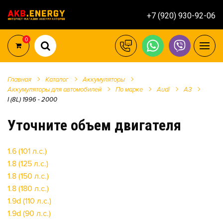
+7 (920) 930-92-06
0
Главная
Каталог
Аккумуляторы
Аккумуляторы для автомобилей
По марке
Audi
A3
I (8L) 1996 - 2000
Уточните объем двигателя
1.6 (101 л.с.)
1.8 (125 л.с.)
1.8 (150 л.с.)
1.8 (180 л.с.)
1.9d (110 л.с.)
1.9d (90 л.с.)