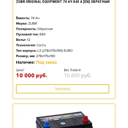
ZUBR ORIGINAL EQUIPMENT 74 АЧ 840 А [EN] ОБРАТНЫЙ
Ёмкость:
74
Ач
Марка:
ZUBR
Полярность:
Обратная
Пусковой ток:
840
Вольт:
12
Технология:
Ca/Ca
Тип корпуса:
L3 (278x175x190) EURO
Размер, мм:
278x175x190
Наличие:
Под заказ
Цена*
Без Trade-in
10 000
руб.
10 600
руб.
Заказать