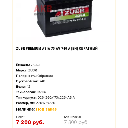
ZUBR PREMIUM ASIA 75 АЧ 740 А [EN] ОБРАТНЫЙ
Ёмкость:
75
Ач
Марка:
ZUBR
Полярность:
Обратная
Пусковой ток:
740
Вольт:
12
Технология:
Ca/Ca
Тип корпуса:
D26 (260x173x225) ASIA
Размер, мм:
271x175x220
Наличие:
Под заказ
Цена*
Без Trade-in
7 200
руб.
7 800
руб.