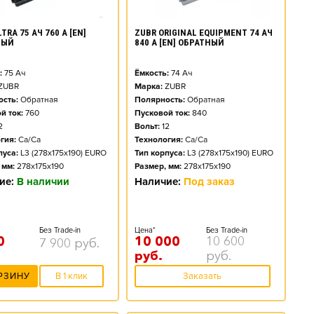
TRA 75 АЧ 760 А [EN]
ZUBR ORIGINAL EQUIPMENT 74 АЧ
НЫЙ
840 А [EN] ОБРАТНЫЙ
:
75
Ач
Ёмкость:
74
Ач
ZUBR
Марка:
ZUBR
сть:
Обратная
Полярность:
Обратная
й ток:
760
Пусковой ток:
840
2
Вольт:
12
гия:
Ca/Ca
Технология:
Ca/Ca
пуса:
L3 (278x175x190) EURO
Тип корпуса:
L3 (278x175x190) EURO
 мм:
278x175x190
Размер, мм:
278x175x190
ие:
В наличии
Наличие:
Под заказ
Без Trade-in
Цена*
Без Trade-in
0
10 000
10 600
7 900
руб.
руб.
руб.
РЗИНУ
В 1 клик
Заказать