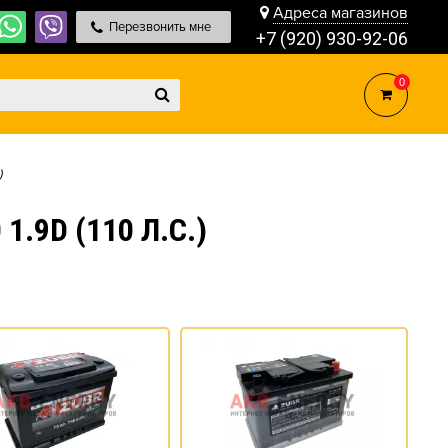
Адреса магазинов
Перезвонить мне
+7 (920) 930-92-06
0
)
.9D (110 Л.С.)