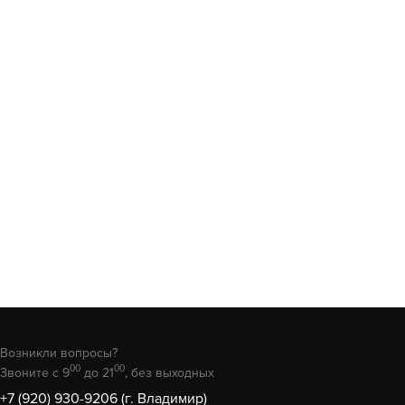
Возникли вопросы?
00
00
Звоните с 9
до 21
, без выходных
+7 (920) 930-9206 (г. Владимир)