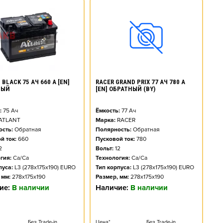
BLACK 75 АЧ 660 А [EN]
RACER GRAND PRIX 77 АЧ 780 А
НЫЙ
[EN] ОБРАТНЫЙ (BY)
:
75
Ач
Ёмкость:
77
Ач
ATLANT
Марка:
RACER
сть:
Обратная
Полярность:
Обратная
й ток:
660
Пусковой ток:
780
2
Вольт:
12
гия:
Ca/Ca
Технология:
Ca/Ca
пуса:
L3 (278x175x190) EURO
Тип корпуса:
L3 (278x175x190) EURO
 мм:
278x175x190
Размер, мм:
278x175x190
ие:
В наличии
Наличие:
В наличии
Без Trade-in
Цена*
Без Trade-in