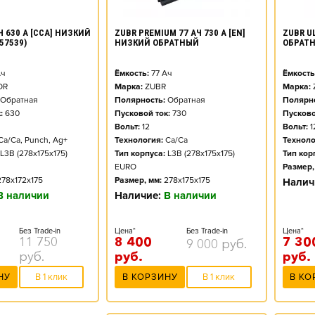
ZUBR PREMIUM 77 АЧ 730 А [EN]
ZUBR UL
Ч 630 А [CCA] НИЗКИЙ
НИЗКИЙ ОБРАТНЫЙ
ОБРАТ
57539)
Ёмкость:
77
Ач
Ёмкость
ч
Марка:
ZUBR
Марка:
OR
Полярность:
Обратная
Полярно
Обратная
Пусковой ток:
730
Пусково
:
630
Вольт:
12
Вольт:
1
Технология:
Ca/Ca
Техноло
Ca/Ca, Punch, Ag+
Тип корпуса:
L3B (278x175x175)
Тип кор
L3B (278x175x175)
EURO
Размер,
Размер, мм:
278x175x175
278x172x175
Налич
Наличие:
В наличии
В наличии
Цена*
Без Trade-in
Цена*
Без Trade-in
8 400
7 30
11 750
9 000
руб.
руб.
руб.
руб.
В КОРЗИНУ
В 1 клик
В КО
НУ
В 1 клик