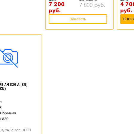
7 200
4 70
7 800
руб.
руб.
руб.
Заказать
В КО
8 АЧ 820 А [EN]
KN)
ч
R
Обратная
:
820
Ca/Ca, Punch, +EFB