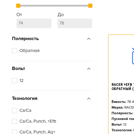
От
До
Полярность
Обратная
Вольт
12
RACER +EFB 7
ОБРАТНЫЙ (
Технология
Ёмкость:
78
А
Марка:
RACE
Ca/Ca
Полярность:
Пусковой ток
Ca/Ca, Punch, +Efb
Вольт:
12
Технология:
Ca/Ca, Punch, Ag+