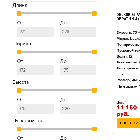
Длина
DELKOR 75 А
ОБРАТНЫЙ (
От
До
Ёмкость:
75
А
Марка:
DELK
Ширина
Полярность:
Пусковой ток
Вольт:
12
От
До
Технология:
Тип корпуса:
EURO
Размер, мм:
Высота
Наличие:
От
До
Цена*
11 150
руб.
Пусковой ток
В КОРЗИ
От
До