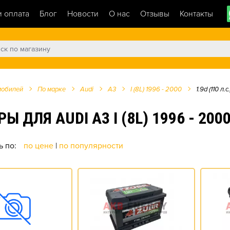
и оплата
Блог
Новости
О нас
Отзывы
Контакты
мобилей
По марке
Audi
A3
I (8L) 1996 - 2000
1.9d (110 л.с.
Я AUDI A3 I (8L) 1996 - 2000 1
ь по:
по цене
|
по популярности