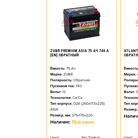
ZUBR PREMIUM ASIA 75 АЧ 740 А
ATLANT 
[EN] ОБРАТНЫЙ
ОБРАТ
Ёмкость:
75
Ач
Ёмкость
Марка:
ZUBR
Марка:
Полярность:
Обратная
Полярно
Пусковой ток:
740
Пусково
Вольт:
12
Вольт:
1
Технология:
Ca/Ca
Техноло
Тип корпуса:
D26 (260x173x225)
Тип кор
ASIA
Размер,
Размер, мм:
271x175x220
Налич
Наличие:
Под заказ
Цена*
Без Trade-in
Цена*