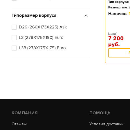
Тип корпуса:
Размер, мм:
Наличие:
Типоразмер корпуса
D26 (260X173X225) Asia
Цена*
L3 (278X175X190) Euro
7 200
руб.
L3B (278X175X175) Euro
КОМПАНИЯ
ПОМОЩЬ
Отзывы
Условия доставки