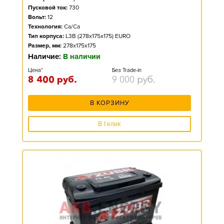
Пусковой ток:
730
Вольт:
12
Технология:
Ca/Ca
Тип корпуса:
L3B (278x175x175) EURO
Размер, мм:
278x175x175
Наличие:
В наличии
Цена*
Без Trade-in
8 400
руб.
9 000
руб.
В КОРЗИНУ
В 1 клик