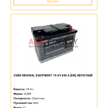
В 1 клик
ZUBR ORIGINAL EQUIPMENT 74 АЧ 840 А [EN] ОБРАТНЫЙ
Ёмкость:
74
Ач
Марка:
ZUBR
Полярность:
Обратная
Пусковой ток:
840
Вольт:
12