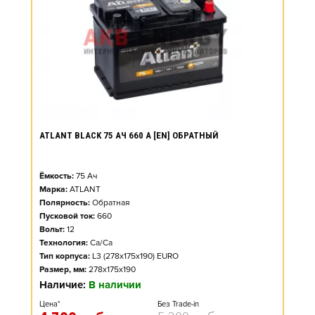
ATLANT BLACK 75 АЧ 660 А [EN] ОБРАТНЫЙ
Ёмкость:
75
Ач
Марка:
ATLANT
Полярность:
Обратная
Пусковой ток:
660
Вольт:
12
Технология:
Ca/Ca
Тип корпуса:
L3 (278x175x190) EURO
Размер, мм:
278x175x190
Наличие:
В наличии
Цена*
Без Trade-in