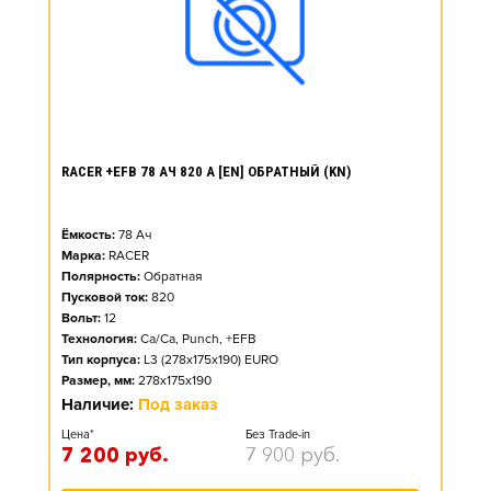
RACER +EFB 78 АЧ 820 А [EN] ОБРАТНЫЙ (KN)
Ёмкость:
78
Ач
Марка:
RACER
Полярность:
Обратная
Пусковой ток:
820
Вольт:
12
Технология:
Ca/Ca, Punch, +EFB
Тип корпуса:
L3 (278x175x190) EURO
Размер, мм:
278x175x190
Наличие:
Под заказ
Цена*
Без Trade-in
7 200
руб.
7 900
руб.