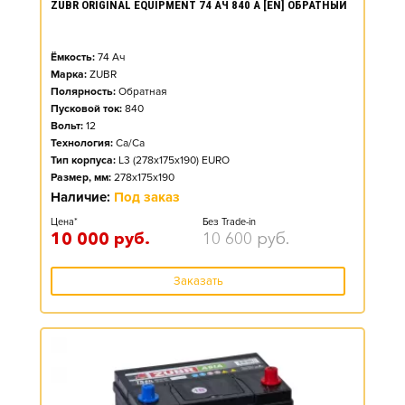
ZUBR ORIGINAL EQUIPMENT 74 АЧ 840 А [EN] ОБРАТНЫЙ
Ёмкость:
74
Ач
Марка:
ZUBR
Полярность:
Обратная
Пусковой ток:
840
Вольт:
12
Технология:
Ca/Ca
Тип корпуса:
L3 (278x175x190) EURO
Размер, мм:
278x175x190
Наличие:
Под заказ
Цена*
Без Trade-in
10 000
руб.
10 600
руб.
Заказать