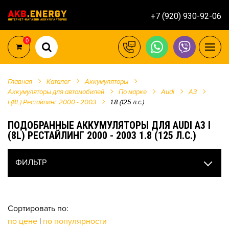
+7 (920) 930-92-06
0
Главная
Каталог
Аккумуляторы
Аккумуляторы для автомобилей
По марке
Audi
A3
I (8L) Рестайлинг 2000 - 2003
1.8 (125 л.с.)
ПОДОБРАННЫЕ АККУМУЛЯТОРЫ ДЛЯ AUDI A3 I
(8L) РЕСТАЙЛИНГ 2000 - 2003 1.8 (125 Л.С.)
ФИЛЬТР
Сортировать по:
по цене
|
по популярности