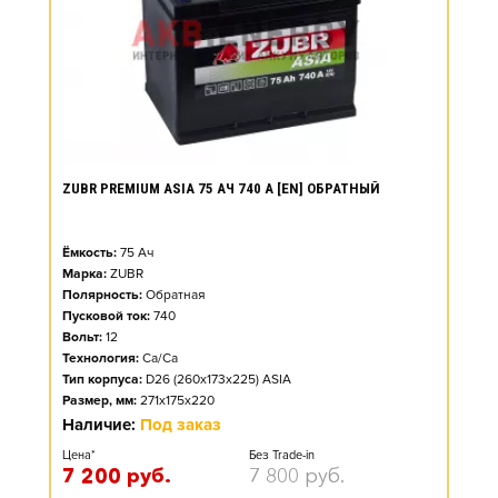
ZUBR PREMIUM ASIA 75 АЧ 740 А [EN] ОБРАТНЫЙ
Ёмкость:
75
Ач
Марка:
ZUBR
Полярность:
Обратная
Пусковой ток:
740
Вольт:
12
Технология:
Ca/Ca
Тип корпуса:
D26 (260x173x225) ASIA
Размер, мм:
271x175x220
Наличие:
Под заказ
Цена*
Без Trade-in
7 200
руб.
7 800
руб.