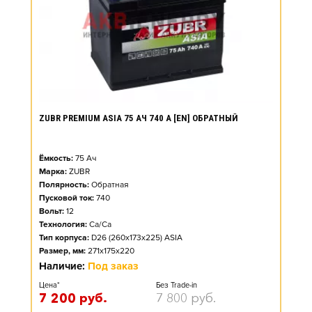
ZUBR PREMIUM ASIA 75 АЧ 740 А [EN] ОБРАТНЫЙ
Ёмкость:
75
Ач
Марка:
ZUBR
Полярность:
Обратная
Пусковой ток:
740
Вольт:
12
Технология:
Ca/Ca
Тип корпуса:
D26 (260x173x225) ASIA
Размер, мм:
271x175x220
Наличие:
Под заказ
Цена*
Без Trade-in
7 200
руб.
7 800
руб.