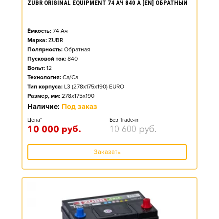
ZUBR ORIGINAL EQUIPMENT 74 АЧ 840 А [EN] ОБРАТНЫЙ
Ёмкость:
74
Ач
Марка:
ZUBR
Полярность:
Обратная
Пусковой ток:
840
Вольт:
12
Технология:
Ca/Ca
Тип корпуса:
L3 (278x175x190) EURO
Размер, мм:
278x175x190
Наличие:
Под заказ
Цена*
Без Trade-in
10 000
руб.
10 600
руб.
Заказать