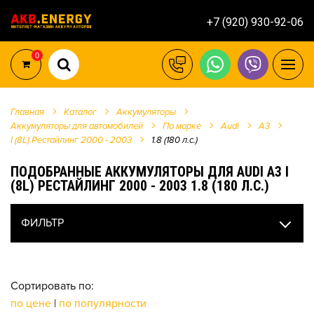
+7 (920) 930-92-06
0
Главная
Каталог
Аккумуляторы
Аккумуляторы для автомобилей
По марке
Audi
A3
I (8L) Рестайлинг 2000 - 2003
1.8 (180 л.с.)
ПОДОБРАННЫЕ АККУМУЛЯТОРЫ ДЛЯ AUDI A3 I
(8L) РЕСТАЙЛИНГ 2000 - 2003 1.8 (180 Л.С.)
ФИЛЬТР
Сортировать по:
по цене
|
по популярности