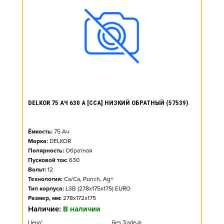
DELKOR 75 АЧ 630 А [CCA] НИЗКИЙ ОБРАТНЫЙ (57539)
Ёмкость:
75
Ач
Марка:
DELKOR
Полярность:
Обратная
Пусковой ток:
630
Вольт:
12
Технология:
Ca/Ca, Punch, Ag+
Тип корпуса:
L3B (278x175x175) EURO
Размер, мм:
278x172x175
Наличие:
В наличии
Цена*
Без Trade-in