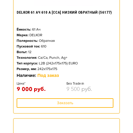
DELKOR 61 АЧ 610 А [CCA] НИЗКИЙ ОБРАТНЫЙ (56177)
Ёмкость:
61
Ач
Марка:
DELKOR
Полярность:
Обратная
Пусковой ток:
610
Вольт:
12
Технология:
Ca/Ca, Punch, Ag+
Тип корпуса:
L2B (242x175x175) EURO
Размер, мм:
242x175x175
Наличие:
Под заказ
Цена*
Без Trade-in
9 000
руб.
9 500
руб.
Заказать