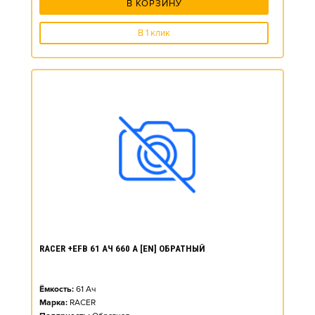
В КОРЗИНУ
В 1 клик
RACER +EFB 61 АЧ 660 А [EN] ОБРАТНЫЙ
Ёмкость:
61
Ач
Марка:
RACER