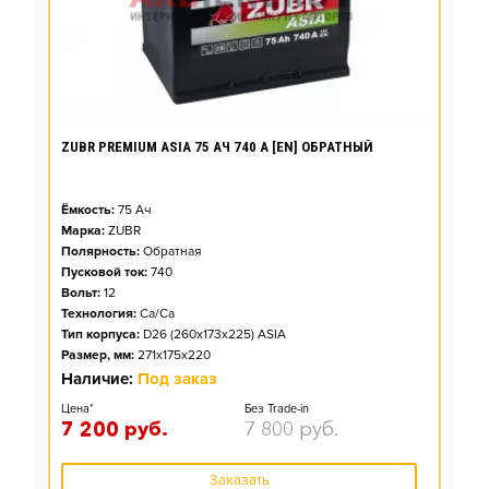
ZUBR PREMIUM ASIA 75 АЧ 740 А [EN] ОБРАТНЫЙ
Ёмкость:
75
Ач
Марка:
ZUBR
Полярность:
Обратная
Пусковой ток:
740
Вольт:
12
Технология:
Ca/Ca
Тип корпуса:
D26 (260x173x225) ASIA
Размер, мм:
271x175x220
Наличие:
Под заказ
Цена*
Без Trade-in
7 200
руб.
7 800
руб.
Заказать