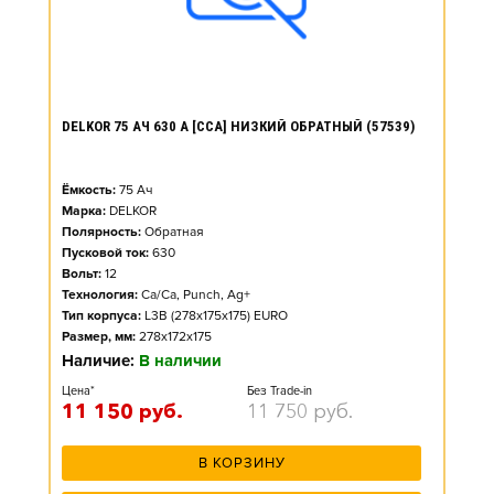
DELKOR 75 АЧ 630 А [CCA] НИЗКИЙ ОБРАТНЫЙ (57539)
Ёмкость:
75
Ач
Марка:
DELKOR
Полярность:
Обратная
Пусковой ток:
630
Вольт:
12
Технология:
Ca/Ca, Punch, Ag+
Тип корпуса:
L3B (278x175x175) EURO
Размер, мм:
278x172x175
Наличие:
В наличии
Цена*
Без Trade-in
11 150
руб.
11 750
руб.
В КОРЗИНУ