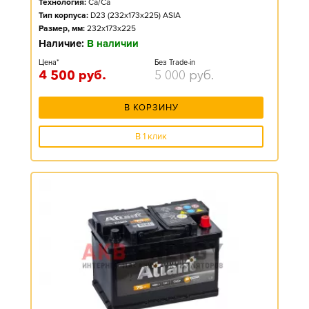
Технология:
Ca/Ca
Тип корпуса:
D23 (232x173x225) ASIA
Размер, мм:
232x173x225
Наличие:
В наличии
Цена*
Без Trade-in
4 500
руб.
5 000
руб.
В КОРЗИНУ
В 1 клик