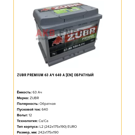
ZUBR PREMIUM 63 АЧ 640 А [EN] ОБРАТНЫЙ
Ёмкость:
63
Ач
Марка:
ZUBR
Полярность:
Обратная
Пусковой ток:
640
Вольт:
12
Технология:
Ca/Ca
Тип корпуса:
L2 (242x175x190) EURO
Размер, мм:
242x175x190