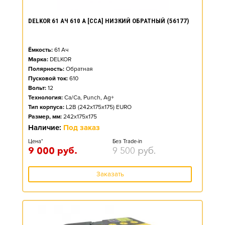
DELKOR 61 АЧ 610 А [CCA] НИЗКИЙ ОБРАТНЫЙ (56177)
Ёмкость:
61
Ач
Марка:
DELKOR
Полярность:
Обратная
Пусковой ток:
610
Вольт:
12
Технология:
Ca/Ca, Punch, Ag+
Тип корпуса:
L2B (242x175x175) EURO
Размер, мм:
242x175x175
Наличие:
Под заказ
Цена*
Без Trade-in
9 000
руб.
9 500
руб.
Заказать