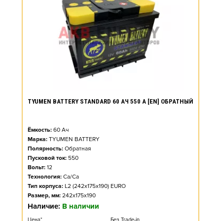
TYUMEN BATTERY STANDARD 60 АЧ 550 А [EN] ОБРАТНЫЙ
Ёмкость:
60
Ач
Марка:
TYUMEN BATTERY
Полярность:
Обратная
Пусковой ток:
550
Вольт:
12
Технология:
Ca/Ca
Тип корпуса:
L2 (242x175x190) EURO
Размер, мм:
242x175x190
Наличие:
В наличии
Цена*
Без Trade-in