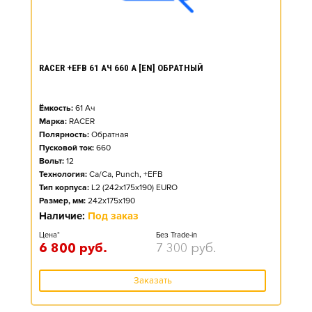
RACER +EFB 61 АЧ 660 А [EN] ОБРАТНЫЙ
Ёмкость:
61
Ач
Марка:
RACER
Полярность:
Обратная
Пусковой ток:
660
Вольт:
12
Технология:
Ca/Ca, Punch, +EFB
Тип корпуса:
L2 (242x175x190) EURO
Размер, мм:
242x175x190
Наличие:
Под заказ
Цена*
Без Trade-in
6 800
руб.
7 300
руб.
Заказать