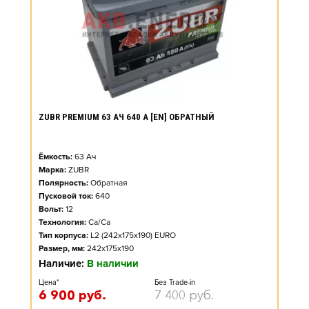
ZUBR PREMIUM 63 АЧ 640 А [EN] ОБРАТНЫЙ
Ёмкость:
63
Ач
Марка:
ZUBR
Полярность:
Обратная
Пусковой ток:
640
Вольт:
12
Технология:
Ca/Ca
Тип корпуса:
L2 (242x175x190) EURO
Размер, мм:
242x175x190
Наличие:
В наличии
Цена*
Без Trade-in
6 900
руб.
7 400
руб.