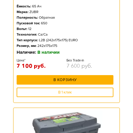
Ёмкость:
65
Ач
Марка:
ZUBR
Полярность:
Обратная
Пусковой ток:
650
Вольт:
12
Технология:
Ca/Ca
Тип корпуса:
L2B (242x175x175) EURO
Размер, мм:
242x175x175
Наличие:
В наличии
Цена*
Без Trade-in
7 100
руб.
7 600
руб.
В КОРЗИНУ
В 1 клик