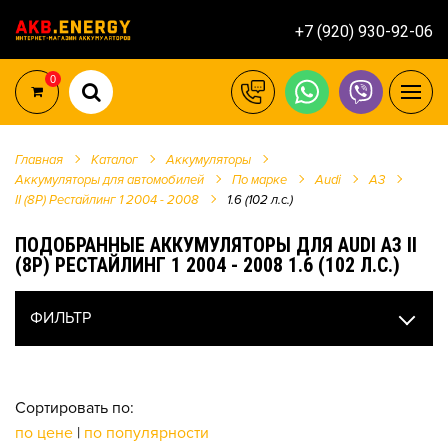
+7 (920) 930-92-06
0
Главная
Каталог
Аккумуляторы
Аккумуляторы для автомобилей
По марке
Audi
A3
II (8P) Рестайлинг 1 2004 - 2008
1.6 (102 л.с.)
ПОДОБРАННЫЕ АККУМУЛЯТОРЫ ДЛЯ AUDI A3 II
(8P) РЕСТАЙЛИНГ 1 2004 - 2008 1.6 (102 Л.С.)
ФИЛЬТР
Сортировать по:
по цене
|
по популярности