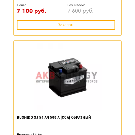
Цена*
Без Trade-in
7 100
руб.
7 600
руб.
Заказать
BUSHIDO SJ 54 АЧ 500 А [CCA] ОБРАТНЫЙ
Ёмкость:
54
Ач