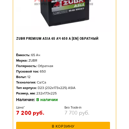
ZUBR PREMIUM ASIA 65 АЧ 650 А [EN] ОБРАТНЫЙ
Ёмкость:
65
Ач
Марка:
ZUBR
Полярность:
Обратная
Пусковой ток:
650
Вольт:
12
Технология:
Ca/Ca
Тип корпуса:
D23 (232x173x225) ASIA
Размер, мм:
232x173x225
Наличие:
В наличии
Цена*
Без Trade-in
7 200
руб.
7 700
руб.
В КОРЗИНУ